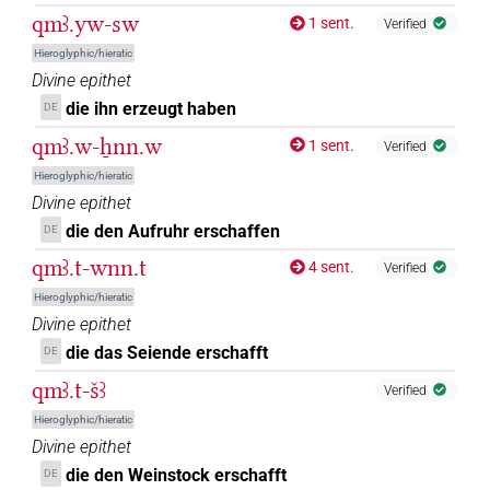
qmꜣ.yw-sw
1 sent.
Verified
𓈎𓌳𓄿𓅓𓰡
var
| 1×
(
1
)
V\tam.act:stpr
Hieroglyphic/hieratic
Divine epithet
𓈎𓌳𓄿𓅓𓰡
𓏛𓏥
var
| 1×
(
1
)
V\ptcp.act.m.sg
die ihn erzeugt haben
DE
𓈎𓌳𓄿𓅓𓰡𓏛
qmꜣ.w-ẖnn.w
| 1×
(
1
)
1 sent.
Verified
V\ptcp.act.m.sg
Hieroglyphic/hieratic
𓈎𓌳𓄿𓅓𓰢𓏛
| 1×
(
1
)
V\ptcp.act.m.sg
Divine epithet
die den Aufruhr erschaffen
DE
𓈎𓌳𓄿𓌙
| 1×
(
1
)
V\tam.act
qmꜣ.t-wnn.t
4 sent.
Verified
𓈎𓌳𓄿𓌙𓅬
Hieroglyphic/hieratic
| 1×
(
1
)
V\ptcp.act.m.sg
Divine epithet
𓈎𓌳𓄿𓌙𓏛
die das Seiende erschafft
DE
| 1×
(
1
)
V\tam.act-ant:stpr
qmꜣ.t-šꜣ
Verified
𓈎𓌳𓄿𓌙𓰙𓏛
| 1×
(
1
)
V\ptcp.act.m.sg
Hieroglyphic/hieratic
Divine epithet
𓈎𓌳𓄿𓏏𓌙
| 2×
(
1
,
2
)
V\rel.f.sg
die den Weinstock erschafft
DE