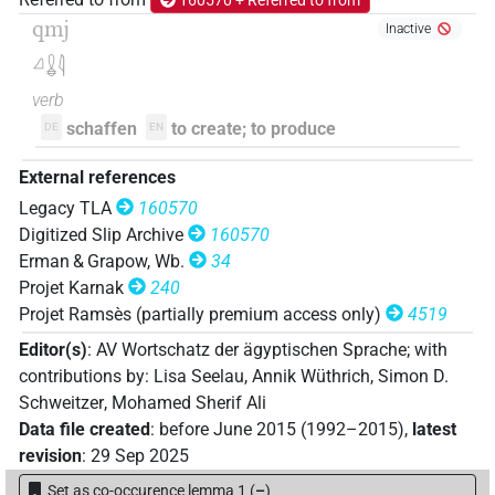
160570 + Referred to from
| 1×
(
1
)
| 1×
(
1
)
V\rel.f.sg:stpr
V\rel.m.sg
qmj
Inactive
𓈎𓌴𓄿𓅓𓏲𓌙𓅯𓏛𓏥𓈖
| 1×
(
1
)
| 1×
V\rel.f.pl-ant:stpr
𓈎𓏇𓇋
(
1
)
V\rel.m.sg-ant:stpr
verb
𓈎𓌴𓄿𓅓𓏲𓌙𓅯𓏥𓈖
schaffen
to create; to produce
DE
EN
| 1×
(
1
)
V\rel.m.sg-ant:stpr
𓈎𓌴𓄿𓅓𓏲𓌙𓏛𓏥
External references
| 1×
(
1
)
V\ptcp.act.m.sg
Legacy TLA
160570
𓈎𓌴𓄿𓇋𓇋𓌙𓅯𓏛
Digitized Slip Archive
160570
| 1×
(
1
)
V\ptcp.act.m.sg
Erman & Grapow, Wb.
34
𓈎𓌴𓄿𓌙𓅬𓏛
Projet Karnak
240
| 1×
(
1
)
V\inf
Projet Ramsès (partially premium access only)
4519
𓈎𓌴𓄿𓐝𓌙𓰙𓏛
| 1×
(
1
)
V\ptcp.act.m.sg
Editor(s)
:
AV Wortschatz der ägyptischen Sprache
;
with
contributions by
:
Lisa Seelau
,
Annik Wüthrich
,
Simon D.
𓈎𓌴𓄿𓰡𓂻
| 1×
(
1
)
V\ptcp.act.m.sg
Schweitzer
,
Mohamed Sherif Ali
Data file created
:
before June 2015 (1992–2015)
,
latest
𓈎𓌴𓄿𓰮𓌙𓅭𓏛
| 2×
(
1
,
2
)
V(infl. unedited)
revision
:
29 Sep 2025
Set as co-occurence lemma 1
(
–
)