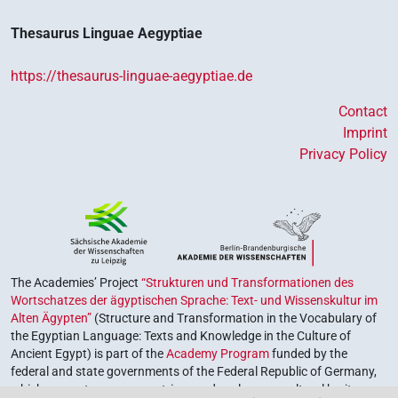
Thesaurus Linguae Aegyptiae
𓌙𓅯
| 1×
(
1
)
| 1×
(
1
)
|
V(infl. unedited)
V\ptcp.act.m.pl
1×
(
1
)
| 1×
(
1
)
V\ptcp.pass.f.sg
V\rel.m.sg
https://thesaurus-linguae-aegyptiae.de
𓌙𓅯𓈖
| 1×
(
1
)
V\rel.m.pl-ant
Contact
Imprint
𓌙𓅯𓏛
| 1×
(
1
)
V\ptcp.act.m.sg
Privacy Policy
𓌙𓅯𓏛𓈖
| 1×
(
1
)
| 1×
V\rel.f.sg-ant:stpr
V\rel.m.sg-ant:stpr
(
1
)
| 1×
(
1
)
V\tam.act-ant:stpr
𓌙𓌙𓌙𓈎𓈎𓈎
| 1×
(
1
)
V(infl. unedited)
The Academies’ Project
“Strukturen und Transformationen des
𓌙𓏏
| 2×
(
1
,
2
)
V\rel.f.sg
Wortschatzes der ägyptischen Sprache: Text- und Wissenskultur im
Alten Ägypten”
(Structure and Transformation in the Vocabulary of
𓌙𓏏𓏛
the Egyptian Language: Texts and Knowledge in the Culture of
| 1×
(
1
)
V\rel.f.sg
Ancient Egypt) is part of the
Academy Program
funded by the
federal and state governments of the Federal Republic of Germany,
𓌙𓏛
| 1×
(
1
)
V\ptcp.pass.m.sg
which serves to preserve, retrieve and explore our cultural heritage.