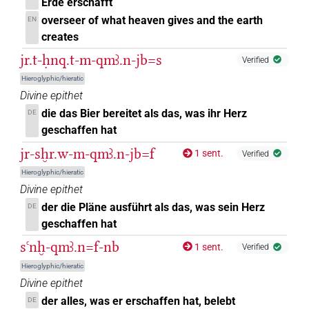
𓈎𓌳𓄿𓅓𓌙𓏛𓈖
Erde erschafft
| 1×
(
1
)
V\rel.m.sg-ant
overseer of what heaven gives and the earth
EN
𓈎𓌳𓄿𓅓𓌙𓰙𓏛
creates
| 1×
(
1
)
V\ptcp.act.m.sg
jr.t-ḥnq.t-m-qmꜣ.n-jb=s
Verified
𓈎𓌳𓄿𓅓𓏏𓌙𓅯𓏛
| 1×
(
1
)
V\rel.f.sg
Hieroglyphic/hieratic
Divine epithet
𓈎𓌳𓄿𓅓𓏲𓅯𓏛
| 1×
(
1
)
V\ptcp.act.m.sg
die das Bier bereitet als das, was ihr Herz
DE
geschaffen hat
𓈎𓌳𓄿𓅓𓏲𓌙𓅯𓀜
| 1×
(
1
)
V\inf
jr-sḫr.w-m-qmꜣ.n-jb=f
1 sent.
Verified
𓈎𓌳𓄿𓅓𓏲𓌙𓅯𓏛
| 1×
(
1
)
V\inf
Hieroglyphic/hieratic
Divine epithet
𓈎𓌳𓄿𓅓𓏲𓌙𓅯𓏛𓈖
| 1×
(
1
)
| 1×
V\rel.m.du-ant:stpr
der die Pläne ausführt als das, was sein Herz
DE
geschaffen hat
(
1
)
| 1×
(
1
)
V\rel.m.pl-ant:stpr
V\tam.act-ant:stpr
sꜥnḫ-qmꜣ.n=f-nb
𓈎𓌳𓄿𓅓𓏲𓌙𓅯𓏛𓏥
1 sent.
Verified
| 2×
(
1
,
2
)
| 1×
V\ptcp.act.m.sg
Hieroglyphic/hieratic
(
1
)
| 1×
(
1
)
V\rel.m.sg
V\rel.m.sg:stpr
Divine epithet
𓈎𓌳𓄿𓅓𓏲𓌙𓅯𓏛𓏥𓈖
der alles, was er erschaffen hat, belebt
DE
| 1×
(
1
)
V\rel.m.sg-ant