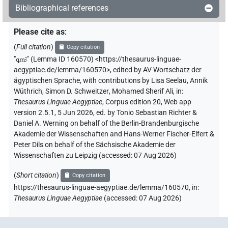
Bibliographical references
(
1
,
2
)
V\ptcp.act.m.sg
𓌙𓄿𓏛
| 1×
(
1
)
Please cite as
:
V\ptcp.act.m.pl
(
Full citation
)
Copy citation
𓌙𓅓
| 1×
(
1
)
V\rel.f.sg
"
qmꜣ
"
(Lemma ID 160570) <https://thesaurus-linguae-
aegyptiae.de/lemma/160570>
,
edited by AV Wortschatz der
𓌙𓅓𓅬𓏛
| 1×
(
1
)
ägyptischen Sprache
,
with contributions by
Lisa Seelau
,
Annik
V\ptcp.act.m.sg
Wüthrich
,
Simon D. Schweitzer
,
Mohamed Sherif Ali
,
in
:
𓌙𓅓𓏏𓂡
Thesaurus Linguae Aegyptiae
,
Corpus edition 20, Web app
| 1×
(
1
)
V\rel.f.sg
version 2.5.1, 5 Jun 2026, ed. by Tonio Sebastian Richter &
Daniel A. Werning on behalf of the Berlin-Brandenburgische
𓌙𓅓𓏏𓅱
| 1×
(
1
)
V(infl. unedited)
Akademie der Wissenschaften and Hans-Werner Fischer-Elfert &
Peter Dils on behalf of the Sächsische Akademie der
𓌙𓅓𓏛
| 1×
(
1
)
V\rel.f.sg
Wissenschaften zu Leipzig (accessed:
07 Aug 2026
)
𓌙𓅬𓏛
(
Short citation
)
Copy citation
| 1×
(
1
)
V\ptcp.act.m.sg
https://thesaurus-linguae-aegyptiae.de/lemma/160570,
in
:
𓌙𓅭𓏛
Thesaurus Linguae Aegyptiae
(
accessed
:
07 Aug 2026
)
| 1×
(
1
)
V\ptcp.act.m.pl
𓌙𓅮𓈖
| 1×
(
1
)
V\rel.m.sg-ant