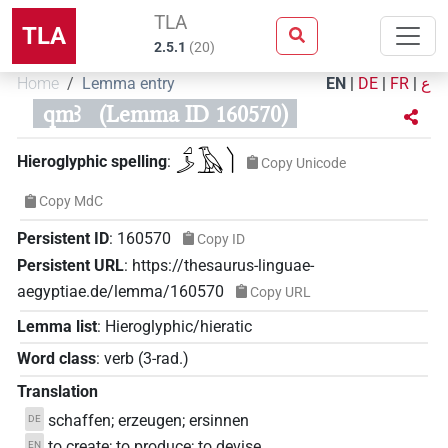
TLA
TLA
2.5.1
(
20
)
Home
Lemma entry
EN
|
DE
|
FR
|
ع
qmꜣ
(Lemma ID 160570)
𓈎𓌳𓄿𓌙
Hieroglyphic spelling
:
Copy Unicode
Copy MdC
Persistent ID
:
160570
Copy ID
Persistent URL
:
https://thesaurus-linguae-
aegyptiae.de/lemma/160570
Copy URL
Lemma list
:
Hieroglyphic/hieratic
Word class
:
verb
(
3-rad.
)
Translation
schaffen; erzeugen; ersinnen
DE
to create; to produce; to devise
EN