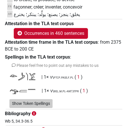
façonner; créer; inventer, concevoir
FR
يخلق؛ ينجز؛ يصنع؛ يولِّد؛ يبتكر؛ يخترع
AR
Attestation in the TLA text corpus
Occurrences in 460 sentences
Attestation time frame in the TLA text corpus
:
from
2375
BCE
to
200
CE
Spellings in the TLA text corpus
:
Please feel free to point out any mistakes to us
𓁹𓌳𓌙𓅯𓏛
| 1×
(
1
)
V\ptcp.pass.f.pl
𓅠𓐝𓈖
| 1×
(
1
)
V\rel.m.pl-ant:stpr
𓅯𓈖
Show Token Spellings
| 1×
(
1
)
V\rel.m.sg-ant:stpr
Bibliography
𓇋𓀁𓈎𓐝𓰡
| 1×
(
1
)
V(infl. unedited)
Wb 5, 34.3-36.5