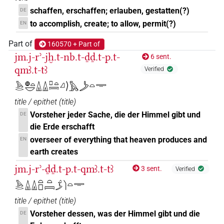
schaffen, erschaffen; erlauben, gestatten(?)
DE
𓈎𓌳𓄿𓅓𓌙𓅮𓏛
| 4×
(
1
,
2
,
3
,
4
)
to accomplish, create; to allow, permit(?)
EN
V(infl. unedited)
𓈎𓌳𓄿𓅓𓌙𓅮𓏛𓏥
Part of
160570 + Part of
| 1×
(
1
)
V(infl. unedited)
jm.j-rʾ-jḫ.t-nb.t-ḏḏ.t-p.t-
6 sent.
𓈎𓌳𓄿𓅓𓌙𓅯𓏛
qmꜣ.t-tꜣ
Verified
| 1×
(
1
)
| 6×
V\ptcp.act.f.sg
𓅓𓂋𓐍𓏏𓎟𓏙𓏙𓊪𓏏𓇯𓈎𓌚𓅓𓌳𓏏𓇾
(
1
,
2
,
3
,
4
,
5
,
6
)
| 1×
(
1
)
V\ptcp.act.m.sg
V\tam.act
title / epithet
(
title
)
𓈎𓌳𓄿𓅓𓌙𓅯𓏛𓈖
| 1×
(
1
)
| 1×
V\rel.m.sg-ant
Vorsteher jeder Sache, die der Himmel gibt und
DE
(
1
)
V\tam.act-ant:stpr
die Erde erschafft
𓈎𓌳𓄿𓅓𓌙𓅯𓏛𓏥
overseer of everything that heaven produces and
EN
| 1×
(
1
)
V\rel.m.sg
earth creates
𓈎𓌳𓄿𓅓𓌙𓈖
| 1×
(
1
)
jm.j-rʾ-ḏḏ.t-p.t-qmꜣ.t-tꜣ
V\tam.act-ant:stpr
3 sent.
Verified
𓅓𓂋𓏙𓏙𓏏𓊪𓏏𓇯𓈎𓌳𓌙𓏏𓇾
𓈎𓌳𓄿𓅓𓌙𓏛
| 2×
(
1
,
2
)
| 2×
V\inf:stpr
V\ptcp.act.m.sg
title / epithet
(
title
)
(
1
,
2
)
Vorsteher dessen, was der Himmel gibt und die
DE