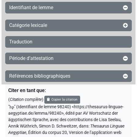
Identifiant de lemme
Catégorie lexicale
Traduction
Période d’attestation
Références bibliographiques
Citer en tant que
:
(
Citation complète
)
Copier la citation
"
hp
"
(Identifiant de lemme 98240) <https://thesaurus-linguae-
aegyptiae.de/lemma/98240>
,
édité par AV Wortschatz der
ägyptischen Sprache
,
avec des contributions de
Lisa Seelau
,
Annik Wüthrich
,
Simon D. Schweitzer
,
dans
:
Thesaurus Linguae
Aegyptiae
,
Édition du corpus 20, Version de l’application web