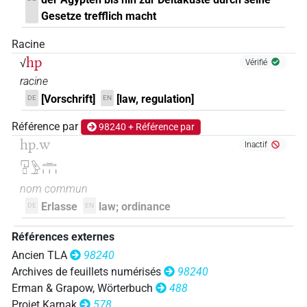
Gesetze trefflich macht
𓉔[]𓏛
| 1×
(
1
)
N.m:pl:stpr
Racine
𓉔𓄿[]
hp
√
| 1×
(
1
)
Vérifié
N.m:pl
racine
𓉔𓊪[]
| 1×
(
1
)
N.m:pl
[Vorschrift]
[law, regulation]
DE
EN
𓉔𓊪𓍼𓏏
Référence par
98240 + Référence par
| 1×
(
1
)
N.m:sg
hp.w
Inactif
𓉔𓊪𓏏𓍼𓏥
| 1×
(
1
)
N.m:pl
𓉔𓊪𓅱𓏛𓏥
nom commun
Erlasse
law; ordinance
DE
EN
Références externes
Ancien TLA
98240
Archives de feuillets numérisés
98240
Erman & Grapow, Wörterbuch
488
Projet Karnak
578