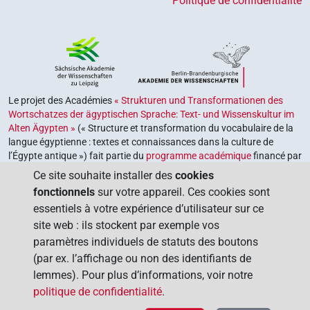
Politique de confidentialité
Le projet des Académies
« Strukturen und Transformationen des
Wortschatzes der ägyptischen Sprache: Text- und Wissenskultur im
Alten Ägypten »
(« Structure et transformation du vocabulaire de la
langue égyptienne : textes et connaissances dans la culture de
l’Égypte antique ») fait partie du
programme académique
financé par
le gouvernement fédéral et les gouvernements des Länder de la
Ce site souhaite installer des
cookies
République fédérale d’Allemagne, dont le but est de préserver,
fonctionnels
sur votre appareil. Ces cookies sont
retrouver et explorer notre héritage culturel. Le programme est
essentiels à votre expérience d’utilisateur sur ce
coordonné par l’
Union des académies allemandes des sciences et
site web : ils stockent par exemple vos
des lettres
.
paramètres individuels de statuts des boutons
(par ex. l’affichage ou non des identifiants de
lemmes). Pour plus d’informations, voir notre
politique de confidentialité
.