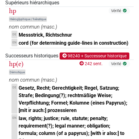
𓉔𓄿𓊪𓏲𓏛𓏥
Supérieurs hiérarchiques
| 1×
(
1
)
N.m:pl
hp
Vérifié
𓉔𓊪𓂝𓏛𓏥
| 1×
(
1
)
N.m:pl
Hiéroglyphique / hiératique
nom commun
(
masc.
)
𓉔𓊪𓄓𓏥
| 1×
(
1
)
N.m:pl
Messstrick, Richtschnur
DE
cord (for determining guide-lines in construction)
EN
𓉔𓊪𓅱𓍼𓏤𓏥
| 1×
(
1
)
N.m:pl:stpr
Successeurs historiques
98240 + Successeur historique
𓉔𓊪𓅱𓏛
hp(e)
| 1×
(
1
)
242 sent.
N.m:sg
Vérifié
Démotique
𓉔𓊪𓅱𓏛𓈓
| 1×
(
1
)
N.m:pl
nom commun
(
masc.
)
Gesetz, Recht; Gerechtigkeit; Regel, Satzung;
DE
𓉔𓊪𓅱𓏛𓏥
| 2×
(
1
,
2
)
N.m:pl
Strafe; Bedingung(?); rechtmäßige Weise;
Verpflichtung; Formel; Kolumne (eines Papyrus);
𓉔𓊪𓅱𓏛𓏪
| 1×
(
1
)
N.m:sg
[mit ı͗r auch:] prozessieren
law, rights; justice; rule, statute; penalty;
EN
𓉔𓊪𓅱𓏝𓏨
| 1×
(
1
)
N.m:pl
requirement(?); legal manner; obligation;
formula; column (of a papyrus); [with ı͗r also:] to
𓉔𓊪𓅱𔏏𓏪
| 1×
(
1
)
N.m:pl