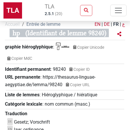
TLA
TLA
2.5.1
(
20
)
Accueil
Entrée de lemme
EN
|
DE
|
FR
|
ع
hp
(Identifiant de lemme 98240)
𓉔𓊪𓏛
graphie hiéroglyphique
:
Copier Unicode
Copier MdC
Identifiant permanent
:
98240
Copier ID
URL permanente
:
https://thesaurus-linguae-
aegyptiae.de/lemma/98240
Copier URL
Liste de lemmes
:
Hiéroglyphique / hiératique
Catégorie lexicale
:
nom commun
(
masc.
)
Traduction
Gesetz; Vorschrift
DE
law; ordinance
EN