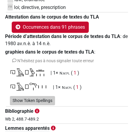
loi; directive, prescription
FR
Attestation dans le corpus de textes du TLA
Occurrences dans 91 phrases
Période d’attestation dans le corpus de textes du TLA
:
de
1980
av. n. è.
à
14
n. è.
graphies dans le corpus de textes du TLA
:
N’hésitez pas à nous signaler toute erreur
𓉔𓄿𓊪𓅱𓏛𓏥
| 1×
(
1
)
N.m:pl
𓉔𓄿𓊪𓍼𓏤𓏥
| 1×
(
1
)
N.m:pl
𓉔𓄿𓊪𓍽𓏥
Show Token Spellings
| 1×
(
1
)
N.m:pl
Bibliographie
𓉔𓄿𓊪𓏲𓍼𓏥
| 1×
(
1
)
| 1×
(
1
)
| 1×
N.m:pl
N.m:pl:stpr
Wb 2, 488.7-489.2
(
1
)
N.m:sg:stpr
Lemmes apparentés