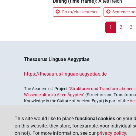
Dating (time frame)
:
Altes Reich
Go to/cite sentence
Sentence no.
1
2
3
Thesaurus Linguae Aegyptiae
https://thesaurus-linguae-aegyptiae.de
The Academies’ Project
“Strukturen und Transformationen d
Wissenskultur im Alten Ägypten”
(Structure and Transformat
Knowledge in the Culture of Ancient Egypt) is part of the
Ac
the Federal Republic of Germany, which serves to preserve, r
coordinated by the
Union of the German Academies of Scie
This site would like to place
functional cookies
on your d
on this website: they store, for example, your individual 
on not). For more information, see our
privacy policy
.