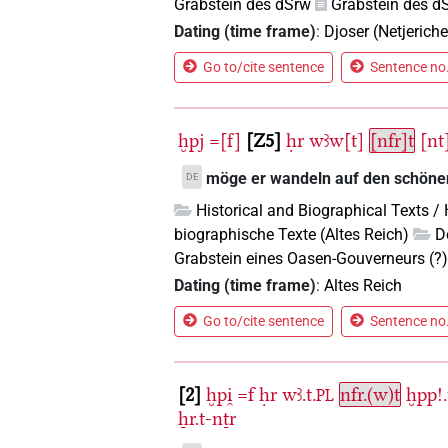
Grabstein des dSrw
Grabstein des d
Dating (time frame)
:
Djoser (Netjeriche
Go to/cite sentence
Sentence no.
ḫpj
=[f]
Z5
ḥr
wꜣw[t]
[nfr]t
[nt
möge er wandeln auf den schön
DE
Historical and Biographical Texts /
biographische Texte (Altes Reich)
D
Grabstein eines Oasen-Gouverneurs (?
Dating (time frame)
:
Altes Reich
Go to/cite sentence
Sentence no.
2
ḫpi̯
=f
ḥr
wꜣ.t.
nfr.(w)t
ḫpp!.
PL
ẖr.t-nṯr