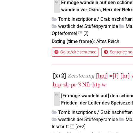
Er möge wandeln auf den schönen
DE
wandeln vor Osiris, Herr der Nekr
Tomb Inscriptions / Grabinschriften
westlich der Stufenpyramide
Mas
Opferformel
[2]
Dating (time frame)
:
Altes Reich
Go to/cite sentence
Sentence no.
x+2
Zerstörung
[ḫpi̯]
=[f]
[ḥr]
ḫrp-zḥ-pr-ꜥꜣ
Nfr-ḥtp.w
[Er möge wandeln auf] den schön
DE
Frieden, der Leiter des Speisezel
Tomb Inscriptions / Grabinschriften
westlich der Stufenpyramide
Mas
Inschrift
[x+2]