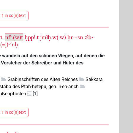
 1 in co(n)text
nfr.(w)t
ḫpp!.t
jmꜣḫ.w(.w)
ḥr
=sn
zꜣb-
PL
(=j)-ꜥnḫ
öge wandeln auf den schönen Wegen, auf denen die
-Vorsteher der Schreiber und Hüter des
Grabinschriften des Alten Reiches
Sakkara
taba des Ptah-hetepu, gen. Ii-en-anch
Außenpfosten
[1]
 1 in co(n)text