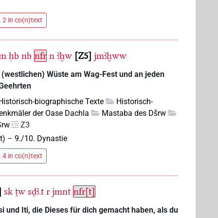
 2 in co(n)text
m
ḥb
nb
nfr
n
ꜣḫw
Z5
jmꜣḫww
 (westlichen) Wüste am Wag-Fest und an jeden
 Geehrten
 Historisch-biographische Texte
Historisch-
enkmäler der Oase Dachla
Mastaba des Dšrw
Srw
Z3
t)
–
9./10. Dynastie
 4 in co(n)text
sk
ṯw
sḏꜣ.t
r
jmnt
nfr[t]
 und Iti, die Dieses für dich gemacht haben, als du