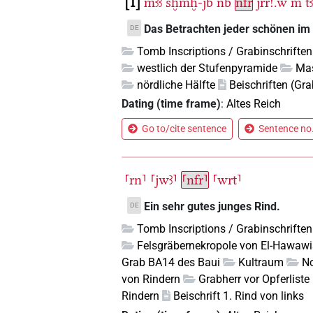
1
mꜣꜣ
sḫmḫ-jb
nb
nfr
jrr!.w
m
t
Das Betrachten jeder schönen im
DE
Tomb Inscriptions / Grabinschriften
westlich der Stufenpyramide
Mas
nördliche Hälfte
Beischriften (Gra
Dating (time frame)
:
Altes Reich
Go to/cite sentence
Sentence no.
⸢rn⸣
⸢jwꜣ⸣
⸢nfr⸣
⸢wrt⸣
Ein sehr gutes junges Rind.
DE
Tomb Inscriptions / Grabinschriften
Felsgräbernekropole von El-Hawaw
Grab BA14 des Baui
Kultraum
N
von Rindern
Grabherr vor Opferlist
Rindern
Beischrift 1. Rind von links