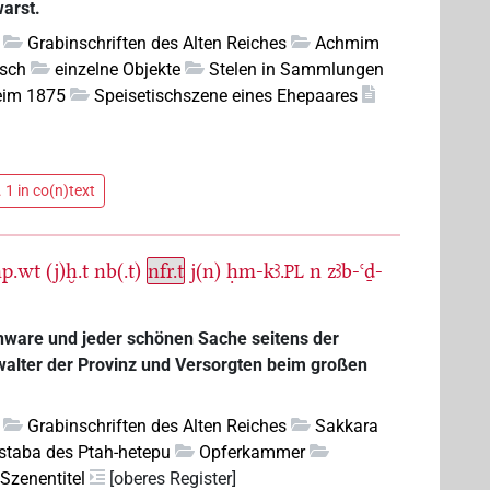
arst.
Grabinschriften des Alten Reiches
Achmim
isch
einzelne Objekte
Stelen in Sammlungen
heim 1875
Speisetischszene eines Ehepaares
 1 in co(n)text
np.wt
(j)ḫ.t
nb(.t)
nfr.t
j(n)
ḥm-kꜣ.
n
zꜣb-ꜥḏ-
PL
hware und jeder schönen Sache seitens der
walter der Provinz und Versorgten beim großen
Grabinschriften des Alten Reiches
Sakkara
taba des Ptah-hetepu
Opferkammer
Szenentitel
[oberes Register]