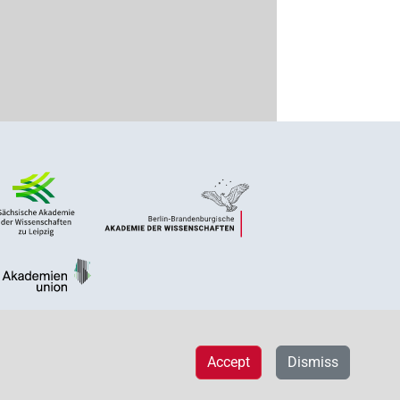
Accept
Dismiss