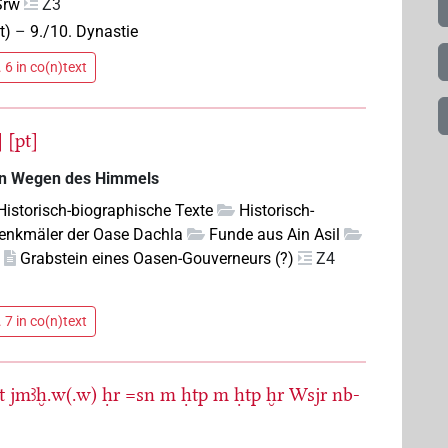
Srw
Z3
t)
–
9./10. Dynastie
 6 in co(n)text
]
[pt]
en Wegen des Himmels
 Historisch-biographische Texte
Historisch-
enkmäler der Oase Dachla
Funde aus Ain Asil
)
Grabstein eines Oasen-Gouverneurs (?)
Z4
 7 in co(n)text
t
jmꜣḫ.w(.w)
ḥr
=sn
m
ḥtp
m
ḥtp
ḫr
Wsjr
nb-