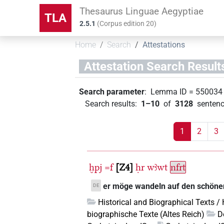
Thesaurus Linguae Aegyptiae
TLA
2.5.1
(
Corpus edition
20
)
Home
Search
Attestations
Attestation Search Result
Search parameter
:
Lemma ID
=
550034
Search results
:
1–10
of
3128
sentenc
1
2
3
ḫpj
=f
Z4
ḥr
wꜣwt
nfrt
er möge wandeln auf den schön
DE
Historical and Biographical Texts /
biographische Texte (Altes Reich)
D