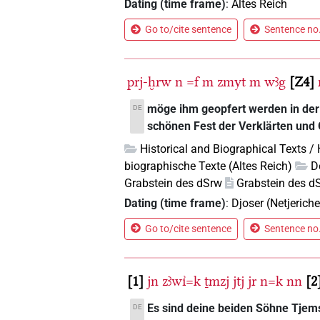
Dating (time frame)
:
Altes Reich
Go to/cite sentence
Sentence no.
prj-ḫrw
n
=f
m
zmyt
m
wꜣg
Z4
möge ihm geopfert werden in der
DE
schönen Fest der Verklärten und
Historical and Biographical Texts /
biographische Texte (Altes Reich)
D
Grabstein des dSrw
Grabstein des d
Dating (time frame)
:
Djoser (Netjeriche
Go to/cite sentence
Sentence no.
1
jn
zꜣwı͗=k
ṯmzj
jtj
jr
n=k
nn
2
Es sind deine beiden Söhne Tjemsi
DE