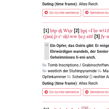
Dating (time frame)
:
Altes Reich
Go to/cite sentence
Sentence no.
1
ḥtp-ḏi̯
Wsjr
2
ḫpi̯
=f
ḥr
wꜣ.t.
(j)m(.j)-rʾ-zẖꜣ.ww
ḥr.j-sštꜣ
3
Jy-n
Ein Opfer, das Osiris gibt: Er m
DE
Ehrwürdigen wandeln, der Senior
Geheimnisses Ii-eni-anch.
Tomb Inscriptions / Grabinschriften
westlich der Stufenpyramide
Mas
Opferkammer
Scheintür
rechter 
Dating (time frame)
:
Altes Reich
Go to/cite sentence
Sentence no.