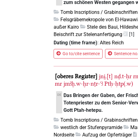
zum schönen Westen gegangen w
Tomb Inscriptions / Grabinschriften
Felsgräbernekropole von El-Hawaw
außer Kairo
Stele des Baui, Hildes
Beischrift zur Stelenanfertigung
[1]
Dating (time frame)
:
Altes Reich
Go to/cite sentence
Sentence no.
oberes Register
jni̯.[t]
nḏ.t-ḥr
r
mr
jmꜣḫ.w-ḫr-nṯr-ꜥꜣ
Ptḥ-ḥtp(.w)
Das Bringen der Gaben, der Frisc
DE
Totenpriester zu dem Senior-Ver
Gott Ptah-hetepu.
Tomb Inscriptions / Grabinschriften
westlich der Stufenpyramide
Mas
Nordseite
Aufzug der Opferträger