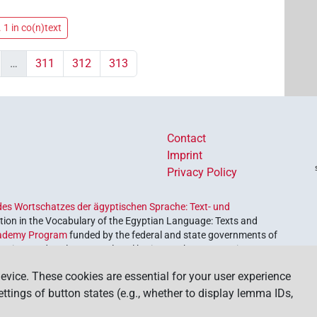
 1 in co(n)text
…
311
312
313
Contact
Imprint
Privacy Policy
es Wortschatzes der ägyptischen Sprache: Text- und
ion in the Vocabulary of the Egyptian Language: Texts and
ademy Program
funded by the federal and state governments of
etrieve and explore our cultural heritage. The program is
nces and Humanities
.
evice. These cookies are essential for your user experience
settings of button states (e.g., whether to display lemma IDs,