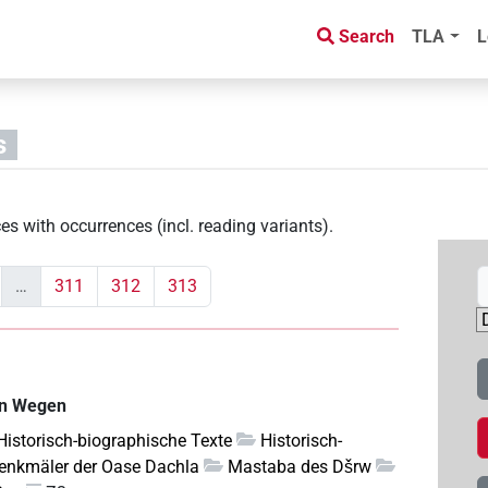
Search
TLA
L
s
es with occurrences (incl. reading variants)
.
…
311
312
313
en Wegen
 Historisch-biographische Texte
Historisch-
enkmäler der Oase Dachla
Mastaba des Dšrw