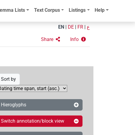
emma Lists
Text Corpus
Listings
Help
EN
|
DE
|
FR
|
ع
Share
Info
Sort by
Hieroglyphs
Switch annotation/block view