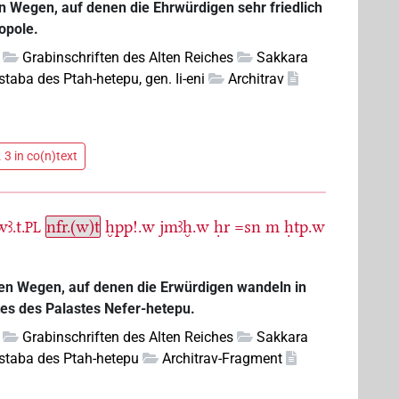
 Wegen, auf denen die Ehrwürdigen sehr friedlich
opole.
Grabinschriften des Alten Reiches
Sakkara
taba des Ptah-hetepu, gen. Ii-eni
Architrav
 3 in co(n)text
wꜣ.t.
nfr.(w)t
ḫpp!.w
jmꜣḫ.w
ḥr
=sn
m
ḥtp.w
PL
en Wegen, auf denen die Erwürdigen wandeln in
tes des Palastes Nefer-hetepu.
Grabinschriften des Alten Reiches
Sakkara
taba des Ptah-hetepu
Architrav-Fragment