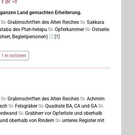
ꜣ
r
ḏr
=f
 ganzen Land gemachten Erheiterung.
Grabinschriften des Alten Reiches
Sakkara
taba des Ptah-hetepu
Opferkammer
Ostseite
bherr, Begleitpersonen)
[1]
 1 in co(n)text
Grabinschriften des Alten Reiches
Achmim
isch
Felsgräber
Quadrate BA, CA und GA
ordwand
Grabherr vor Opferliste und oberhalb
e und oberhalb von Rindern
unteres Register mit