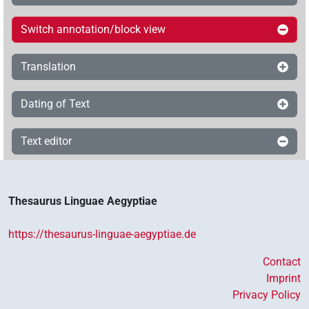
Switch annotation/block view
Translation
Dating of Text
Text editor
Thesaurus Linguae Aegyptiae
https://thesaurus-linguae-aegyptiae.de
Contact
Imprint
Privacy Policy