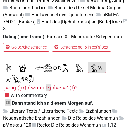
Reiches und der Dritten Zwischenzeit
Verwaltung/Alltag
Briefe aus Theben
Briefe des Deir el-Medina Corpus
(Auswahl)
Briefwechsel des Djehuti-mesu
pBM EA
75021 (Bankes)
Brief des [Djehuti-mesu] an [Bu-te]-Imen
8
Dating (time frame)
:
Ramses XI. Menmaatre-Setepenptah
Go to/cite sentence
Sentence no. 6 in co(n)text
jw
=j
(ḥr)
dwn
m
tꜣj
dwꜣ.w⸮(t)?
With commentary
Dann stand ich an diesem Morgen auf.
DE
Literary Texts / Literarische Texte
Erzählungen
Neuägyptische Erzählungen
Die Reise des Wenamun
pMoskau 120
Recto: Die Reise des Wenamun
1,12