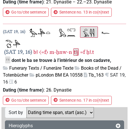
Dating (time frame)
:
21. Dynastie
–
22.–23. Dynastie
Go to/cite sentence
Sentence no. 13 in co(n)text
SAT 19, 16
SAT 19, 16
bꜣ
〈=f〉
m-ẖnw-n
tꜣj
=f
ẖꜣ.t
dont le ba se trouve à l’intérieur de son cadavre,
FR
Funerary Texts / Funeräre Texte
Books of the Dead /
Totenbücher
pLondon BM EA 10558
Tb_163
SAT 19,
16
6
Dating (time frame)
:
26. Dynastie
Go to/cite sentence
Sentence no. 17 in co(n)text
Sort by
Hieroglyphs