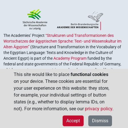
The Academies’ Project
“Strukturen und Transformationen des
Wortschatzes der ägyptischen Sprache: Text- und Wissenskultur im
Alten Ägypten”
(Structure and Transformation in the Vocabulary of
the Egyptian Language: Texts and Knowledge in the Culture of
Ancient Egypt) is part of the
Academy Program
funded by the
federal and state governments of the Federal Republic of Germany,
which serves to preserve, retrieve and explore our cultural heritage.
This site would like to place
functional cookies
The program is coordinated by the
Union of the German Academies
on your device. These cookies are essential for
of Sciences and Humanities
.
your user experience on this website: they store,
for example, your individual settings of button
states (e.g., whether to display lemma IDs, on
not). For more information, see our
privacy policy
.
Accept
Dismiss