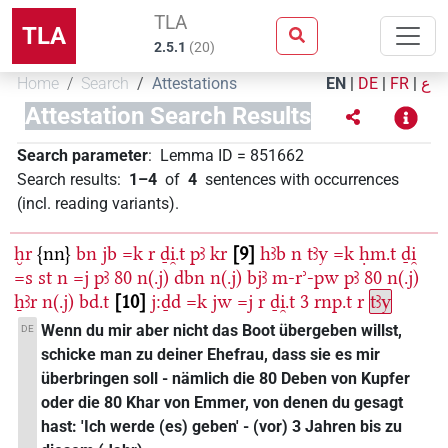
TLA
TLA
2.5.1
(
20
)
Home
Search
Attestations
EN
|
DE
|
FR
|
ع
Attestation Search Results
Search parameter
:
Lemma ID
=
851662
Search results
:
1–4
of
4
sentences with occurrences
(incl. reading variants)
.
ḫr
{nn}
bn
jb
=k
r
ḏi̯.t
pꜣ
kr
9
hꜣb
n
tꜣy
=k
ḥm.t
ḏi̯
=s
st
n
=j
pꜣ
80
n(.j)
dbn
n(.j)
bjꜣ
m-rʾ-pw
pꜣ
80
n(.j)
ẖꜣr
n(.j)
bd.t
10
j:ḏd
=k
jw
=j
r
ḏi̯.t
3
rnp.t
r
tꜣy
Wenn du mir aber nicht das Boot übergeben willst,
DE
schicke man zu deiner Ehefrau, dass sie es mir
überbringen soll - nämlich die 80 Deben von Kupfer
oder die 80 Khar von Emmer, von denen du gesagt
hast: 'Ich werde (es) geben' - (vor) 3 Jahren bis zu