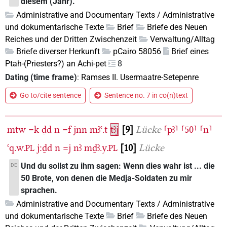
diesem (Jahr).
Administrative and Documentary Texts / Administrative
und dokumentarische Texte
Brief
Briefe des Neuen
Reiches und der Dritten Zwischenzeit
Verwaltung/Alltag
Briefe diverser Herkunft
pCairo 58056
Brief eines
Ptah-(Priesters?) an Achi-pet
8
Dating (time frame)
:
Ramses II. Usermaatre-Setepenre
Go to/cite sentence
Sentence no. 7 in co(n)text
mtw
=k
ḏd
n
=f
jnn
mꜣꜥ.t
tꜣj
9
Lücke
⸢pꜣ⸣
⸢50⸣
⸢n⸣
ꜥq.w.
j:ḏd
n
=j
nꜣ
mḏꜣ.y.
10
Lücke
PL
PL
Und du sollst zu ihm sagen: Wenn dies wahr ist ... die
DE
50 Brote, von denen die Medja-Soldaten zu mir
sprachen.
Administrative and Documentary Texts / Administrative
und dokumentarische Texte
Brief
Briefe des Neuen