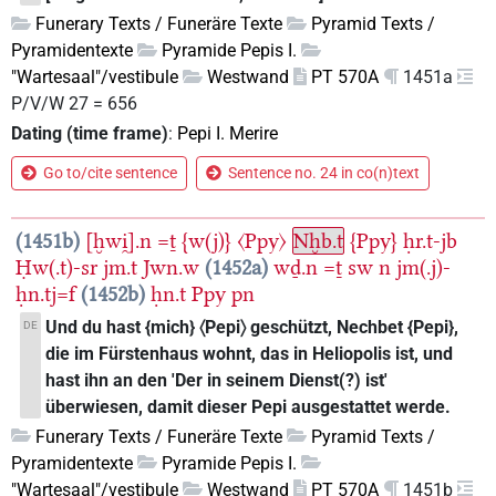
Funerary Texts / Funeräre Texte
Pyramid Texts /
Pyramidentexte
Pyramide Pepis I.
"Wartesaal"/vestibule
Westwand
PT 570A
1451a
P/V/W 27 = 656
Dating (time frame)
:
Pepi I. Merire
Go to/cite sentence
Sentence no. 24 in co(n)text
1451b
[ḫwi̯].n
=ṯ
{w(j)}
〈Ppy〉
Nḫb.t
{Ppy}
ḥr.t-jb
Ḥw(.t)-sr
jm.t
Jwn.w
1452a
wḏ.n
=ṯ
sw
n
jm(.j)-
ḥn.tj=f
1452b
ḥn.t
Ppy
pn
Und du hast {mich} 〈Pepi〉 geschützt, Nechbet {Pepi},
DE
die im Fürstenhaus wohnt, das in Heliopolis ist, und
hast ihn an den 'Der in seinem Dienst(?) ist'
überwiesen, damit dieser Pepi ausgestattet werde.
Funerary Texts / Funeräre Texte
Pyramid Texts /
Pyramidentexte
Pyramide Pepis I.
"Wartesaal"/vestibule
Westwand
PT 570A
1451b