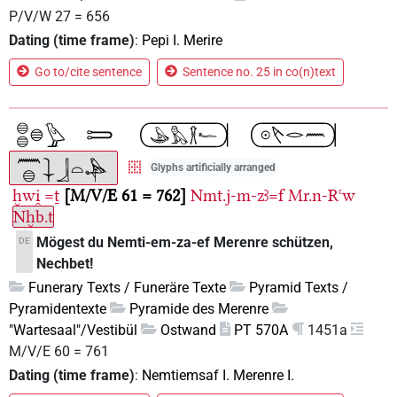
P/V/W 27 = 656
Dating (time frame)
:
Pepi I. Merire
Go to/cite sentence
Sentence no. 25 in co(n)text
Glyphs artificially arranged
ḫwi̯
=ṯ
M/V/E 61 = 762
Nmt.j-m-zꜣ=f
Mr.n-Rꜥw
Nḫb.t
Mögest du Nemti-em-za-ef Merenre schützen,
DE
Nechbet!
Funerary Texts / Funeräre Texte
Pyramid Texts /
Pyramidentexte
Pyramide des Merenre
"Wartesaal"/Vestibül
Ostwand
PT 570A
1451a
M/V/E 60 = 761
Dating (time frame)
:
Nemtiemsaf I. Merenre I.