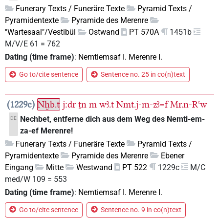
Funerary Texts / Funeräre Texte
Pyramid Texts /
Pyramidentexte
Pyramide des Merenre
"Wartesaal"/Vestibül
Ostwand
PT 570A
1451b
M/V/E 61 = 762
Dating (time frame)
:
Nemtiemsaf I. Merenre I.
Go to/cite sentence
Sentence no. 25 in co(n)text
1229c
Nḫb.t
j:dr
ṯn
m
wꜣ.t
Nmt.j-m-zꜣ=f
Mr.n-Rꜥw
Nechbet, entferne dich aus dem Weg des Nemti-em-
DE
za-ef Merenre!
Funerary Texts / Funeräre Texte
Pyramid Texts /
Pyramidentexte
Pyramide des Merenre
Ebener
Eingang
Mitte
Westwand
PT 522
1229c
M/C
med/W 109 = 553
Dating (time frame)
:
Nemtiemsaf I. Merenre I.
Go to/cite sentence
Sentence no. 9 in co(n)text