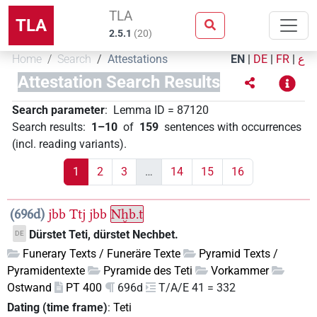
TLA
TLA
2.5.1
(
20
)
Home
Search
Attestations
EN
|
DE
|
FR
|
ع
Attestation Search Results
Search parameter
:
Lemma ID
=
87120
Search results
:
1–10
of
159
sentences with occurrences
(incl. reading variants)
.
1
2
3
…
14
15
16
696d
jbb
Ttj
jbb
Nḫb.t
Dürstet Teti, dürstet Nechbet.
DE
Funerary Texts / Funeräre Texte
Pyramid Texts /
Pyramidentexte
Pyramide des Teti
Vorkammer
Ostwand
PT 400
696d
T/A/E 41 = 332
Dating (time frame)
:
Teti