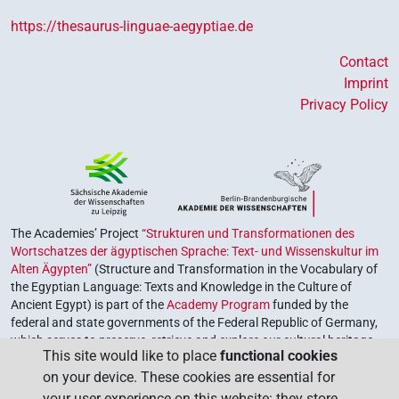
https://thesaurus-linguae-aegyptiae.de
Contact
Imprint
Privacy Policy
The Academies’ Project
“Strukturen und Transformationen des
Wortschatzes der ägyptischen Sprache: Text- und Wissenskultur im
Alten Ägypten”
(Structure and Transformation in the Vocabulary of
the Egyptian Language: Texts and Knowledge in the Culture of
Ancient Egypt) is part of the
Academy Program
funded by the
federal and state governments of the Federal Republic of Germany,
which serves to preserve, retrieve and explore our cultural heritage.
This site would like to place
functional cookies
The program is coordinated by the
Union of the German Academies
on your device. These cookies are essential for
of Sciences and Humanities
.
your user experience on this website: they store,