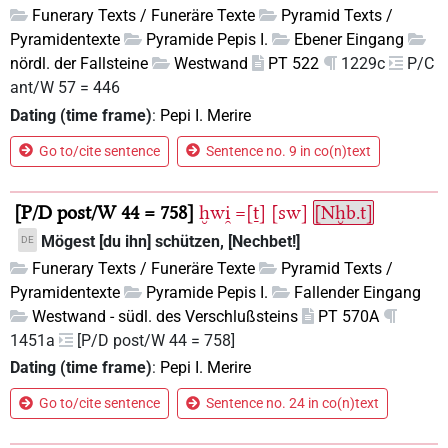
Funerary Texts / Funeräre Texte
Pyramid Texts /
Pyramidentexte
Pyramide Pepis I.
Ebener Eingang
nördl. der Fallsteine
Westwand
PT 522
1229c
P/C
ant/W 57 = 446
Dating (time frame)
:
Pepi I. Merire
Go to/cite sentence
Sentence no. 9 in co(n)text
P/D post/W 44 = 758
ḫwi̯
=[ṯ]
[sw]
[Nḫb.t]
Mögest [du ihn] schützen, [Nechbet!]
DE
Funerary Texts / Funeräre Texte
Pyramid Texts /
Pyramidentexte
Pyramide Pepis I.
Fallender Eingang
Westwand - südl. des Verschlußsteins
PT 570A
1451a
[P/D post/W 44 = 758]
Dating (time frame)
:
Pepi I. Merire
Go to/cite sentence
Sentence no. 24 in co(n)text