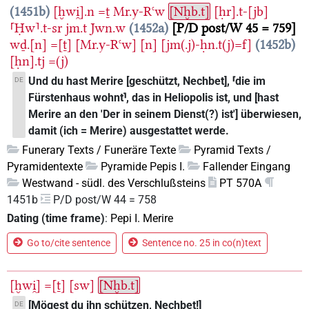
1451b
[ḫwi̯].n
=ṯ
Mr.y-Rꜥw
[Nḫb.t]
[ḥr].t-[jb]
⸢Ḥw⸣.t-sr
jm.t
Jwn.w
1452a
P/D post/W 45 = 759
wḏ.[n]
=[ṯ]
[Mr.y-Rꜥw]
[n]
[jm(.j)-ḥn.t(j)=f]
1452b
[ḥn].tj
=(j)
Und du hast Merire [geschützt, Nechbet], ⸢die im
DE
Fürstenhaus wohnt⸣, das in Heliopolis ist, und [hast
Merire an den 'Der in seinem Dienst(?) ist'] überwiesen,
damit (ich = Merire) ausgestattet werde.
Funerary Texts / Funeräre Texte
Pyramid Texts /
Pyramidentexte
Pyramide Pepis I.
Fallender Eingang
Westwand - südl. des Verschlußsteins
PT 570A
1451b
P/D post/W 44 = 758
Dating (time frame)
:
Pepi I. Merire
Go to/cite sentence
Sentence no. 25 in co(n)text
[ḫwi̯]
=[ṯ]
[sw]
[Nḫb.t]
[Mögest du ihn schützen, Nechbet!]
DE