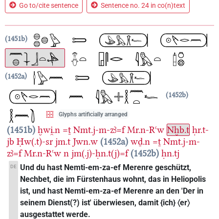
Go to/cite sentence
Sentence no. 24 in co(n)text
1451b
1452a
1452b
Glyphs artificially arranged
1451b
ḫwi̯.n
=ṯ
Nmt.j-m-zꜣ=f
Mr.n-Rꜥw
Nḫb.t
ḥr.t-
jb
Ḥw(.t)-sr
jm.t
Jwn.w
1452a
wḏ.n
=ṯ
Nmt.j-m-
zꜣ=f
Mr.n-Rꜥw
n
jm(.j)-ḥn.t(j)=f
1452b
ḥn.tj
Und du hast Nemti-em-za-ef Merenre geschützt,
DE
Nechbet, die im Fürstenhaus wohnt, das in Heliopolis
ist, und hast Nemti-em-za-ef Merenre an den 'Der in
seinem Dienst(?) ist' überwiesen, damit {ich} 〈er〉
ausgestattet werde.