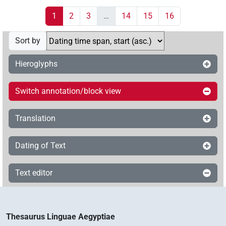
1
2
3
…
14
15
16
Sort by
Hieroglyphs
Switch annotation/block view
Translation
Dating of Text
Text editor
Thesaurus Linguae Aegyptiae