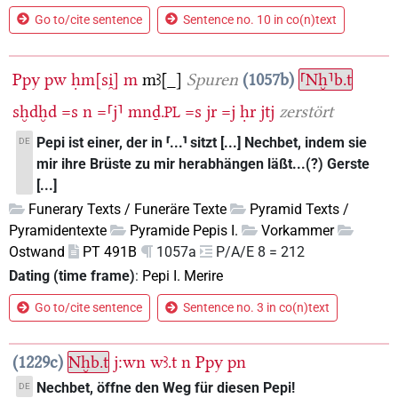
Go to/cite sentence
Sentence no. 10 in co(n)text
Ppy
pw
ḥm[si̯]
m
mꜣ[_]
Spuren
1057b
⸢Nḫ⸣b.t
sḫdḫd
=s
n
=⸢j⸣
mnḏ.
=s
jr
=j
ḥr
jtj
zerstört
PL
Pepi ist einer, der in ⸢...⸣ sitzt [...] Nechbet, indem sie
DE
mir ihre Brüste zu mir herabhängen läßt...(?) Gerste
[...]
Funerary Texts / Funeräre Texte
Pyramid Texts /
Pyramidentexte
Pyramide Pepis I.
Vorkammer
Ostwand
PT 491B
1057a
P/A/E 8 = 212
Dating (time frame)
:
Pepi I. Merire
Go to/cite sentence
Sentence no. 3 in co(n)text
1229c
Nḫb.t
j:wn
wꜣ.t
n
Ppy
pn
Nechbet, öffne den Weg für diesen Pepi!
DE