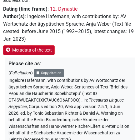
address col.
Dating (time frame)
:
12. Dynastie
Author(s)
:
Ingelore Hafemann
;
with contributions by
:
AV
Wortschatz der ägyptischen Sprache
,
Anja Weber
(
Text file
created
:
before June 2015 (1992–2015)
,
latest changes
:
19
Jan 2023
)
Metadata of the text
Please cite as
:
(
Full citation
)
Copy citation
Ingelore Hafemann
,
with contributions by
AV Wortschatz der
ägyptischen Sprache
, Anja Weber
,
Sentences of Text "Brief des
Pepu an die Hausherrin Sobekhotepu" (Text ID
GT4SWUEAKFCIXK7AUC6O6AF3OQ)
,
in
:
Thesaurus Linguae
Aegyptiae
,
Corpus edition 20, Web app version 2.5.1, 5 Jun
2026, ed. by Tonio Sebastian Richter & Daniel A. Werning on
behalf of the Berlin-Brandenburgische Akademie der
Wissenschaften and Hans-Werner Fischer-Elfert & Peter Dils on
behalf of the Sächsische Akademie der Wissenschaften zu
Leipzig (accessed:
06 Aug 2026
)