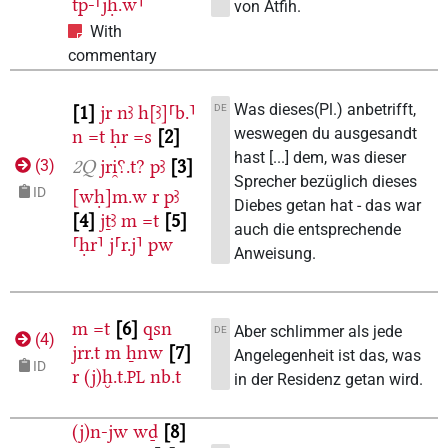
tp-⸢jḥ.w⸣
von Atfih.
With
commentary
Was dieses(Pl.) anbetrifft,
DE
1
jr
nꜣ
h[ꜣ]⸢b.⸣
weswegen du ausgesandt
n
=t
ḥr
=s
2
hast [...] dem, was dieser
2Q
jri̯⸮.t?
pꜣ
3
(
3
)
Sprecher bezüglich dieses
ID
[wḥ]m.w
r
pꜣ
Diebes getan hat - das war
4
jṯꜣ
m
=t
5
auch die entsprechende
⸢ḥr⸣
j⸢r.j⸣
pw
Anweisung.
m
=t
6
qsn
Aber schlimmer als jede
DE
(
4
)
jrr.t
m
ẖnw
7
Angelegenheit ist das, was
ID
r
(j)ḫ.t.
nb.t
PL
in der Residenz getan wird.
(j)n-jw
wḏ
8