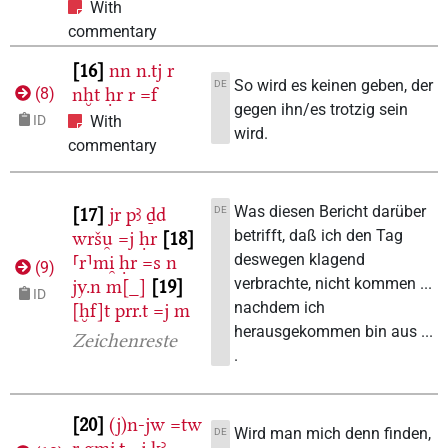
With
commentary
16
nn
n.tj
r
So wird es keinen geben, der
DE
nḫt
ḥr
r
=f
(
8
)
gegen ihn/es trotzig sein
ID
With
wird.
commentary
Was diesen Bericht darüber
DE
17
jr
pꜣ
ḏd
betrifft, daß ich den Tag
wršu̯
=j
ḥr
18
deswegen klagend
⸢r⸣mi̯
ḥr
=s
n
(
9
)
verbrachte, nicht kommen ...
jy.n
m[_]
19
ID
nachdem ich
[ḫf]t
prr.t
=j
m
herausgekommen bin aus ...
Zeichenreste
.
20
(j)n-jw
=tw
Wird man mich denn finden,
DE