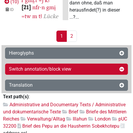
r
gmi̯.t
=j
kꜣ
(
10
)
dann ohne, daß man
21
nfr-n
gmi̯
herausfindet(?) in dieser
ID
=tw
m
tꜣ
Lücke
...?...
1
2
Hieroglyphs
Switch annotation/block view
Translation
Text path(s)
:
Administrative and Documentary Texts / Administrative
und dokumentarische Texte
Brief
Briefe des Mittleren
Reiches
Verwaltung/Alltag
Illahun
London
pUC
32200
Brief des Pepu an die Hausherrin Sobekhotepu