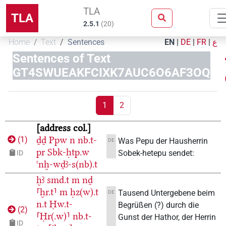
TLA
TLA
2.5.1
(
20
)
Home
Text
Sentences
EN
|
DE
|
FR
|
ع
Sentences of Text
GT4SWUEAKFCIXK7AUC6O6AF3OQ
1
2
address col.
ḏḏ
Ppw
n
nb.t-
(
1
)
Was Pepu der Hausherrin
DE
pr
Sbk-ḥtp.w
Sobek-hetepu sendet:
ID
ꜥnḫ-wḏꜣ-s(nb).t
ḫꜣ
smd.t
m
nḏ
⸢ḫr.t⸣
m
ḥz(w).t
Tausend Untergebene beim
DE
n.t
Ḥw.t-
Begrüßen (?) durch die
(
2
)
⸢Ḥr(.w)⸣
nb.t-
Gunst der Hathor, der Herrin
ID