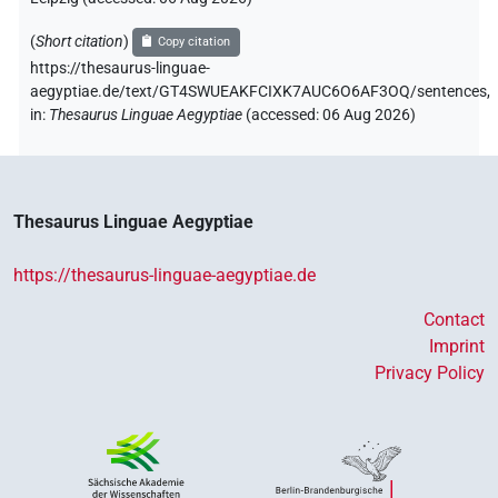
(
Short citation
)
Copy citation
https://thesaurus-linguae-
aegyptiae.de/text/GT4SWUEAKFCIXK7AUC6O6AF3OQ/sentences,
in
:
Thesaurus Linguae Aegyptiae
(
accessed
:
06 Aug 2026
)
Thesaurus Linguae Aegyptiae
https://thesaurus-linguae-aegyptiae.de
Contact
Imprint
Privacy Policy