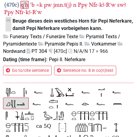
470c
qꜥḥ
ꜥb
=k
pw
jmn.t(j)
n
Ppy
Nfr-kꜣ-Rꜥw
swꜣ
Ppy
Nfr-kꜣ-Rꜥw
Beuge dieses dein westliches Horn für Pepi Neferkare,
DE
damit Pepi Neferkare vorbeigehen kann.
Funerary Texts / Funeräre Texte
Pyramid Texts /
Pyramidentexte
Pyramide Pepis II.
Vorkammer
Nordwand
PT 304
[470c]
N/A/N 17 = 966
Dating (time frame)
:
Pepi II. Neferkare
Go to/cite sentence
Sentence no. 8 in co(n)text