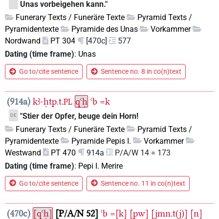
Unas vorbeigehen kann."
Funerary Texts / Funeräre Texte
Pyramid Texts /
Pyramidentexte
Pyramide des Unas
Vorkammer
Nordwand
PT 304
[470c]
577
Dating (time frame)
:
Unas
Go to/cite sentence
Sentence no. 8 in co(n)text
914a
kꜣ-ḥtp.t.
qꜥḥ
ꜥb
=k
PL
"Stier der Opfer, beuge dein Horn!
DE
Funerary Texts / Funeräre Texte
Pyramid Texts /
Pyramidentexte
Pyramide Pepis I.
Vorkammer
Westwand
PT 470
914a
P/A/W 14 = 173
Dating (time frame)
:
Pepi I. Merire
Go to/cite sentence
Sentence no. 11 in co(n)text
470c
[qꜥḥ]
P/A/N 52
ꜥb
=[k]
[pw]
[jmn.t(j)]
[n]