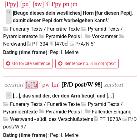
[Ppy]
[pn]
[sw]⸢ꜣ⸣
Ppy
pn
jm
[Beuge dieses dein westliches] Horn [für diesen Pepi],
DE
damit dieser Pepi dort ⸢vorbeigehen kann⸣."
Funerary Texts / Funeräre Texte
Pyramid Texts /
Pyramidentexte
Pyramide Pepis I.
Vorkammer
Nordwand
PT 304
[470c]
P/A/N 51
Dating (time frame)
:
Pepi I. Merire
Go to/cite sentence
Sentence no. 8 in co(n)text
zerstört
[q]ꜥḥ
ꜥ
pw
ḥnꜥ
P/D post/W 98
zerstört
[...], das sind der, der den Arm beugt, und [...]
DE
Funerary Texts / Funeräre Texte
Pyramid Texts /
Pyramidentexte
Pyramide Pepis I.
Fallender Eingang
Westwand - südl. des Verschlußsteins
PT 1073A
P/D
post/W 97
Dating (time frame)
:
Pepi I. Merire