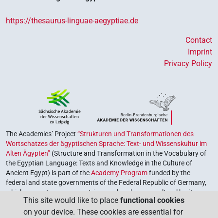
https://thesaurus-linguae-aegyptiae.de
Contact
Imprint
Privacy Policy
The Academies’ Project
“Strukturen und Transformationen des
Wortschatzes der ägyptischen Sprache: Text- und Wissenskultur im
Alten Ägypten”
(Structure and Transformation in the Vocabulary of
the Egyptian Language: Texts and Knowledge in the Culture of
Ancient Egypt) is part of the
Academy Program
funded by the
federal and state governments of the Federal Republic of Germany,
which serves to preserve, retrieve and explore our cultural heritage.
This site would like to place
functional cookies
The program is coordinated by the
Union of the German Academies
on your device. These cookies are essential for
of Sciences and Humanities
.