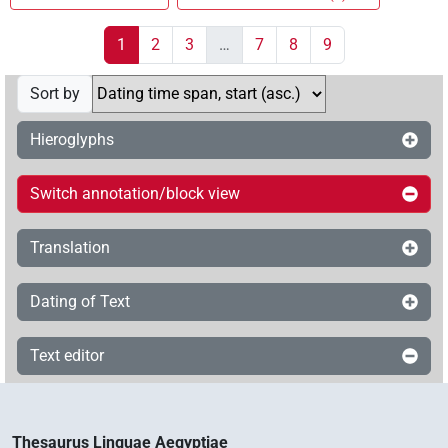
1
2
3
…
7
8
9
Sort by
Hieroglyphs
Switch annotation/block view
Translation
Dating of Text
Text editor
Thesaurus Linguae Aegyptiae