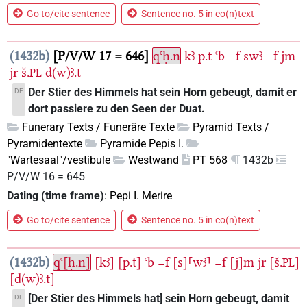
Go to/cite sentence
Sentence no. 5 in co(n)text
1432b
P/V/W 17 = 646
qꜥḥ.n
kꜣ
p.t
ꜥb
=f
swꜣ
=f
jm
jr
š.
d(w)ꜣ.t
PL
Der Stier des Himmels hat sein Horn gebeugt, damit er
DE
dort passiere zu den Seen der Duat.
Funerary Texts / Funeräre Texte
Pyramid Texts /
Pyramidentexte
Pyramide Pepis I.
"Wartesaal"/vestibule
Westwand
PT 568
1432b
P/V/W 16 = 645
Dating (time frame)
:
Pepi I. Merire
Go to/cite sentence
Sentence no. 5 in co(n)text
1432b
qꜥ[ḥ.n]
[kꜣ]
[p.t]
ꜥb
=f
[s]⸢wꜣ⸣
=f
[j]m
jr
[š.
]
PL
[d(w)ꜣ.t]
[Der Stier des Himmels hat] sein Horn gebeugt, damit
DE