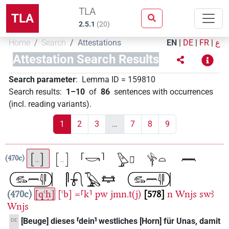
TLA
TLA
2.5.1
(
20
)
Home
Search
Attestations
EN
|
DE
|
FR
|
ع
Attestation Search Results
Search parameter
:
Lemma ID
=
159810
Search results
:
1–10
of
86
sentences with occurrences
(incl. reading variants)
.
1
2
3
…
7
8
9
470c
470c
[qꜥḥ]
[ꜥb]
=⸢k⸣
pw
jmn.t(j)
578
n
Wnjs
swꜣ
Wnjs
[Beuge] dieses ⸢dein⸣ westliches [Horn] für Unas, damit
DE