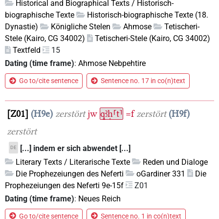
Historical and Biographical Texts / Historisch-
biographische Texte
Historisch-biographische Texte (18.
Dynastie)
Königliche Stelen
Ahmose
Tetischeri-
Stele (Kairo, CG 34002)
Tetischeri-Stele (Kairo, CG 34002)
Textfeld
15
Dating (time frame)
:
Ahmose Nebpehtire
Go to/cite sentence
Sentence no. 17 in co(n)text
Z01
H9e
zerstört
jw
qꜣḥ⸢t⸣
=f
zerstört
H9f
zerstört
[...] indem er sich abwendet [...]
DE
Literary Texts / Literarische Texte
Reden und Dialoge
Die Prophezeiungen des Neferti
oGardiner 331
Die
Prophezeiungen des Neferti 9e-15f
Z01
Dating (time frame)
:
Neues Reich
Go to/cite sentence
Sentence no. 1 in co(n)text