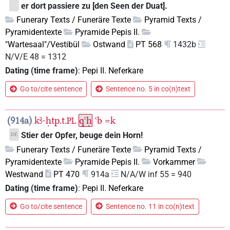
er dort passiere zu [den Seen der Duat].
Funerary Texts / Funeräre Texte
Pyramid Texts /
Pyramidentexte
Pyramide Pepis II.
"Wartesaal"/Vestibül
Ostwand
PT 568
1432b
N/V/E 48 = 1312
Dating (time frame)
:
Pepi II. Neferkare
Go to/cite sentence
Sentence no. 5 in co(n)text
914a
kꜣ-ḥtp.t.
qꜥḥ
ꜥb
=k
PL
Stier der Opfer, beuge dein Horn!
DE
Funerary Texts / Funeräre Texte
Pyramid Texts /
Pyramidentexte
Pyramide Pepis II.
Vorkammer
Westwand
PT 470
914a
N/A/W inf 55 = 940
Dating (time frame)
:
Pepi II. Neferkare
Go to/cite sentence
Sentence no. 11 in co(n)text