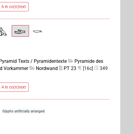
 6 in co(n)text
Pyramid Texts / Pyramidentexte
Pyramide des
nd Vorkammer
Nordwand
PT 23
[16c]
349
 4 in co(n)text
Glyphs artificially arranged