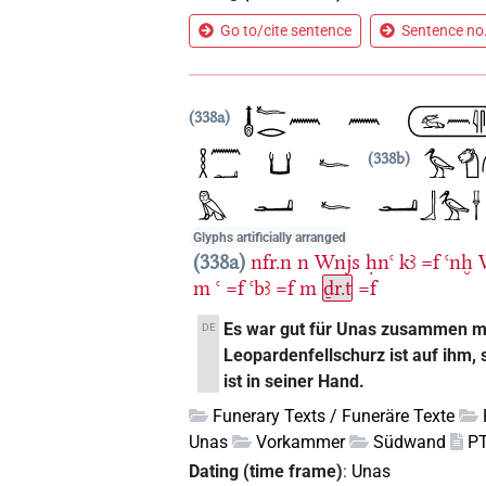
Go to/cite sentence
Sentence no.
338a
338b
Glyphs artificially arranged
338a
nfr.n
n
Wnjs
ḥnꜥ
kꜣ
=f
ꜥnḫ
m
ꜥ
=f
ꜥbꜣ
=f
m
ḏr.t
=f
Es war gut für Unas zusammen mi
DE
Leopardenfellschurz ist auf ihm, 
ist in seiner Hand.
Funerary Texts / Funeräre Texte
Unas
Vorkammer
Südwand
P
Dating (time frame)
:
Unas