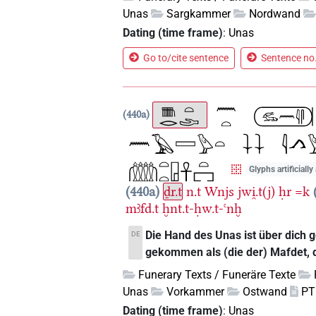
Unas
Sargkammer
Nordwand
Dating (time frame)
:
Unas
Go to/cite sentence
Sentence no.
440a
Glyphs artificiall
440a
ḏr.t
n.t
Wnjs
jwi̯.t(j)
ḥr
=k
mꜣfd.t
ḫnt.t-ḥw.t-ꜥnḫ
Die Hand des Unas ist über dich
DE
gekommen als (die der) Mafdet, d
Funerary Texts / Funeräre Texte
Unas
Vorkammer
Ostwand
PT
Dating (time frame)
:
Unas