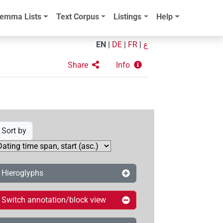
emma Lists
Text Corpus
Listings
Help
EN
|
DE
|
FR
|
ع
Share
Info
Sort by
Hieroglyphs
Switch annotation/block view