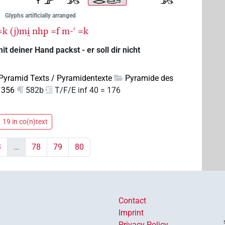
Glyphs artificially arranged
=k
(j)mi̯
nhp
=f
m-ꜥ
=k
it deiner Hand packst - er soll dir nicht
Pyramid Texts / Pyramidentexte
Pyramide des
 356
582b
T/F/E inf 40 = 176
 19 in co(n)text
3
…
78
79
80
Contact
Imprint
Privacy Policy