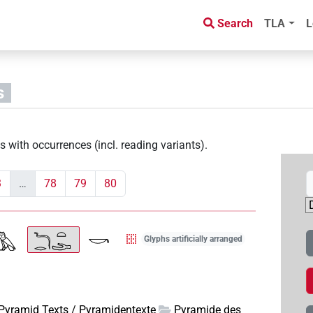
Search
TLA
L
s
s with occurrences (incl. reading variants)
.
3
…
78
79
80
Glyphs artificially arranged
Pyramid Texts / Pyramidentexte
Pyramide des