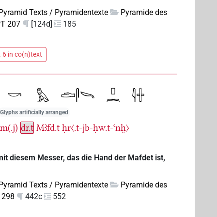
Pyramid Texts / Pyramidentexte
Pyramide des
T 207
[124d]
185
 6 in co(n)text
Glyphs artificially arranged
jm(.j)
ḏr.t
Mꜣfd.t
ḥr〈.t-jb-ḥw.t-ꜥnḫ〉
mit diesem Messer, das die Hand der Mafdet ist,
Pyramid Texts / Pyramidentexte
Pyramide des
 298
442c
552