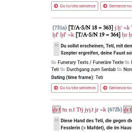
Go to/cite sentence
Sentence no.
731a
T/A-S/N 18 = 363
j:ḫꜥ
=k
ḫfꜥ
ḫfꜥ
=k
T/A-S/N 19 = 364
ḥr
ḥ
Du sollst erscheinen, Teti, mit d
DE
Szepter ergreifen, deine Faust so
Funerary Texts / Funeräre Texte
Teti
Durchgang zum Serdab
Nor
Dating (time frame)
:
Teti
Go to/cite sentence
Sentence no.
ḏr.t
tn
n.t
Ttj
jyi̯.t
jr
=k
672b
ḏr.t
Diese Hand des Teti, die gegen d
DE
Fesslerin (= Mafdet), die im Hau