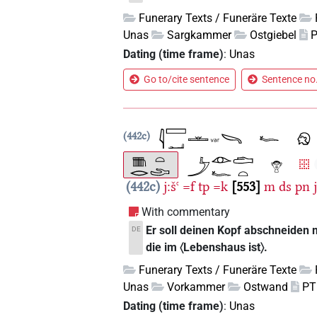
Funerary Texts / Funeräre Texte
Unas
Sargkammer
Ostgiebel
P
Dating (time frame)
:
Unas
Go to/cite sentence
Sentence no.
442c
442c
j:šꜥ
=f
tp
=k
553
m
ds
pn
With commentary
Er soll deinen Kopf abschneiden 
DE
die im 〈Lebenshaus ist〉.
Funerary Texts / Funeräre Texte
Unas
Vorkammer
Ostwand
PT
Dating (time frame)
:
Unas