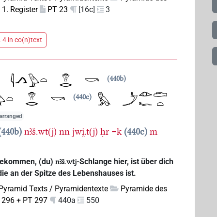
1. Register
PT 23
[16c]
3
 4 in co(n)text
440b
440c
y arranged
440b
nꜣš.wt(j)
nn
jwi̯.t(j)
ḥr
=k
440c
m
 gekommen, (du)
-Schlange hier, ist über dich
nꜣš.wtj
ie an der Spitze des Lebenshauses ist.
Pyramid Texts / Pyramidentexte
Pyramide des
 296 + PT 297
440a
550