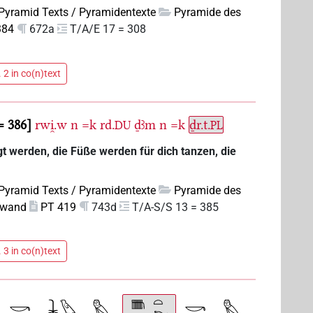
Pyramid Texts / Pyramidentexte
Pyramide des
384
672a
T/A/E 17 = 308
 2 in co(n)text
= 386
rwi̯.w
n
=k
rd.
ḏꜣm
n
=k
ḏr.t.
DU
PL
t werden, die Füße werden für dich tanzen, die
Pyramid Texts / Pyramidentexte
Pyramide des
dwand
PT 419
743d
T/A-S/S 13 = 385
 3 in co(n)text