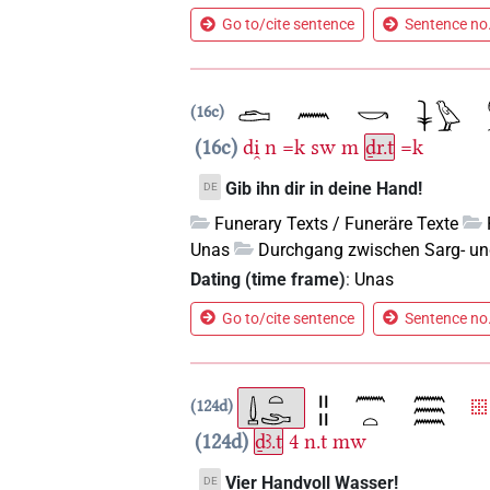
Go to/cite sentence
Sentence no.
16c
16c
di̯
n
=k
sw
m
ḏr.t
=k
Gib ihn dir in deine Hand!
DE
Funerary Texts / Funeräre Texte
Unas
Durchgang zwischen Sarg- u
Dating (time frame)
:
Unas
Go to/cite sentence
Sentence no.
124d
124d
ḏꜣ.t
4
n.t
mw
Vier Handvoll Wasser!
DE