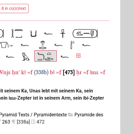
 8 in co(n)text
Wnjs
ḥnꜥ
kꜣ
=f
338b
bꜣ
=f
473
ḥr
=f
ꜣms
=f
t seinem Ka, Unas lebt mit seinem Ka, sein
sein
-Zepter ist in seinem Arm, sein
-Zepter
ꜣms
ꜣbꜣ
Pyramid Texts / Pyramidentexte
Pyramide des
T 263
[338a]
472