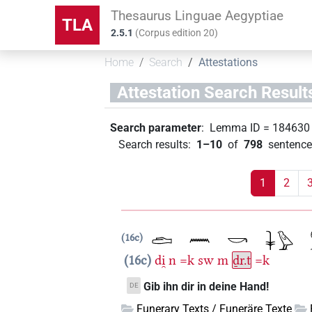
Thesaurus Linguae Aegyptiae
TLA
2.5.1
(
Corpus edition
20
)
Home
Search
Attestations
Attestation Search Result
Search parameter
:
Lemma ID
=
184630
Search results
:
1–10
of
798
sentence
1
2
16c
16c
di̯
n
=k
sw
m
ḏr.t
=k
Gib ihn dir in deine Hand!
DE
Funerary Texts / Funeräre Texte