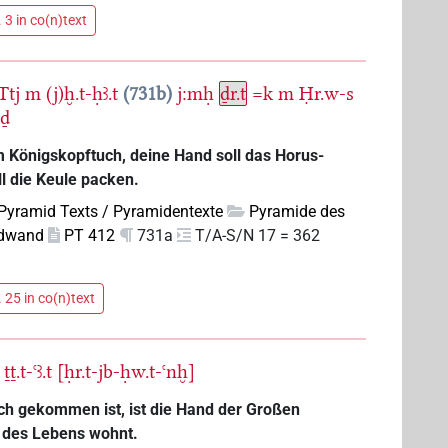
 3 in co(n)text
Ttj
m
(j)ḫ.t-ḥꜣ.t
731b
j:mḥ
ḏr.t
=k
m
Ḥr.w-s
ḏ
em Königskopftuch, deine Hand soll das Horus-
ll die Keule packen.
Pyramid Texts / Pyramidentexte
Pyramide des
dwand
PT 412
731a
T/A-S/N 17 = 362
 25 in co(n)text
ṯṯ.t-ꜥꜣ.t
[ḥr.t-jb-ḥw.t-ꜥnḫ]
ich gekommen ist, ist die Hand der Großen
s des Lebens wohnt.