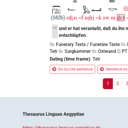
582b
rḏi̯.n
=f
nḏri̯
=k
sw
m
ḏr.t
und er hat veranlaßt, daß du ihn m
DE
entschlüpfen.
Funerary Texts / Funeräre Texte
Teti
Sargkammer
Ostwand
PT
Dating (time frame)
:
Teti
Go to/cite sentence
Sentence no.
1
2
Thesaurus Linguae Aegyptiae
https://thesaurus-linguae-aegyptiae.de