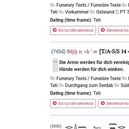
Funerary Texts / Funeräre Texte
Teti
Vorkammer
Ostwand
PT 
Dating (time frame)
:
Teti
Go to/cite sentence
Sentence no.
743d
ꜣbḫḫ
n
=k
ꜥ.w
T/A-S/S 14 
Die Arme werden für dich vereinig
DE
Hände werden für dich winken.
Funerary Texts / Funeräre Texte
Teti
Durchgang zum Serdab
Sü
Dating (time frame)
:
Teti
Go to/cite sentence
Sentence no.
582b