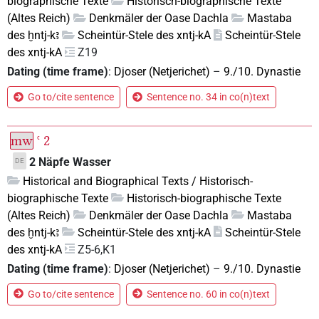
biographische Texte
Historisch-biographische Texte
(Altes Reich)
Denkmäler der Oase Dachla
Mastaba
des ḫntj-kꜣ
Scheintür-Stele des xntj-kA
Scheintür-Stele
des xntj-kA
Z19
Dating (time frame)
:
Djoser (Netjerichet)
–
9./10. Dynastie
Go to/cite sentence
Sentence no. 34 in co(n)text
mw
ꜥ
2
2 Näpfe Wasser
DE
Historical and Biographical Texts / Historisch-
biographische Texte
Historisch-biographische Texte
(Altes Reich)
Denkmäler der Oase Dachla
Mastaba
des ḫntj-kꜣ
Scheintür-Stele des xntj-kA
Scheintür-Stele
des xntj-kA
Z5-6,K1
Dating (time frame)
:
Djoser (Netjerichet)
–
9./10. Dynastie
Go to/cite sentence
Sentence no. 60 in co(n)text