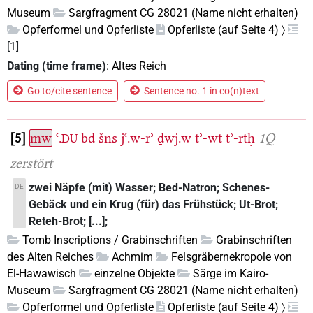
Museum
Sargfragment CG 28021 (Name nicht erhalten)
Opferformel und Opferliste
Opferliste (auf Seite 4) 〉
[1]
Dating (time frame)
:
Altes Reich
Go to/cite sentence
Sentence no. 1 in co(n)text
5
mw
ꜥ.
bd
šns
jꜥ.w-rʾ
ḏwj.w
tʾ-wt
tʾ-rtḥ
1Q
DU
zerstört
zwei Näpfe (mit) Wasser; Bed-Natron; Schenes-
DE
Gebäck und ein Krug (für) das Frühstück; Ut-Brot;
Reteh-Brot; [...];
Tomb Inscriptions / Grabinschriften
Grabinschriften
des Alten Reiches
Achmim
Felsgräbernekropole von
El-Hawawisch
einzelne Objekte
Särge im Kairo-
Museum
Sargfragment CG 28021 (Name nicht erhalten)
Opferformel und Opferliste
Opferliste (auf Seite 4) 〉