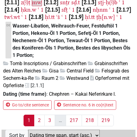
2.1.1
z(ꜣ)ṯ
mw
2.1.2
snṯr
sḏ.t
2.1.3
sṯj-ḥ(ꜣ)b
ꜥ
1
2.1.4
ḥkn.w
ꜥ
1
2.1.5
sfṯ
ꜥ
1
2.1.6
nẖnm
ꜥ
1
2.1.7
twꜣ.wt
ꜥ
1
2.1.8
ḥꜣ.tt
ꜥš
ꜥ
1
2.1.9
ḥꜣ.tt
ṯḥ[n.w]
ꜥ
1
Wasser-Libation, Weihrauch-Feuer, Festduftöl 1
DE
Portion, Hekenu-Öl 1 Portion, Sefetj-Öl 1 Portion,
Nechenem-Öl 1 Portion, Tewaut-Öl 1 Portion, Bestes
des Koniferen-Öls 1 Portion, Bestes des libyschen Öls
1 Portion;
Tomb Inscriptions / Grabinschriften
Grabinschriften
des Alten Reiches
Gisa
Central Field
Felsgrab des
Sechem-ka-Re
Raum 2
Westwand
Opferformel mit
Opferliste
[2.1.1]
Dating (time frame)
:
Chephren
–
Kakai Neferirkare I.
Go to/cite sentence
Sentence no. 6 in co(n)text
1
2
3
…
217
218
219
Sort by