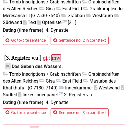
Tomb Inscriptions / Grabinschriften
Grabinschriften
des Alten Reiches
Gisa
East Field
Grabkomplex der
Meresanch III (G 7530-7540)
Grabbau
Westraum
Südwand
Text
Opferliste
[2.1]
Dating (time frame)
:
4. Dynastie
Go to/cite sentence
Sentence no. 2 in co(n)text
3. Register v.u.
ḏi̯.t
mw
Das Geben des Wassers.
DE
Tomb Inscriptions / Grabinschriften
Grabinschriften
des Alten Reiches
Gisa
East Field
Mastaba des
Khafkhufu I (G 7130, 7140)
Innenkammer
Westwand
Südteil
linkes Innenpanel
3. Register v.u.
Dating (time frame)
:
4. Dynastie
Go to/cite sentence
Sentence no. 3 in co(n)text