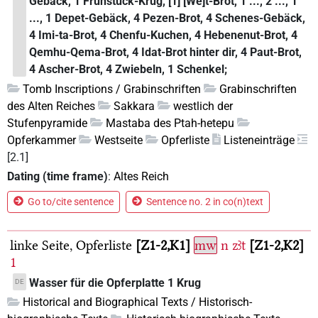
Gebäck, 1 Frühstück-Krug, [1] [We]t-Brot, 1 ..., 2 ..., 1
..., 1 Depet-Gebäck, 4 Pezen-Brot, 4 Schenes-Gebäck,
4 Imi-ta-Brot, 4 Chenfu-Kuchen, 4 Hebenenut-Brot, 4
Qemhu-Qema-Brot, 4 Idat-Brot hinter dir, 4 Paut-Brot,
4 Ascher-Brot, 4 Zwiebeln, 1 Schenkel;
Tomb Inscriptions / Grabinschriften
Grabinschriften
des Alten Reiches
Sakkara
westlich der
Stufenpyramide
Mastaba des Ptah-hetepu
Opferkammer
Westseite
Opferliste
Listeneinträge
[2.1]
Dating (time frame)
:
Altes Reich
Go to/cite sentence
Sentence no. 2 in co(n)text
linke Seite, Opferliste
Z1-2,K1
mw
n
zꜣt
Z1-2,K2
1
Wasser für die Opferplatte 1 Krug
DE
Historical and Biographical Texts / Historisch-