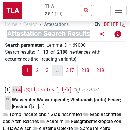
TLA
TLA
2.5.1
(
20
)
Home
Search
Attestations
EN
|
DE
|
FR
|
ع
Attestation Search Results
Search parameter
:
Lemma ID
=
69000
Search results
:
1–10
of
2188
sentences with
occurrences (incl. reading variants)
.
1
2
3
…
217
218
219
1
mw
z(ꜣ)ṯ
ḫ.t
snṯr
sṯ[j-ḥꜣb]
2Q zerstört
Wasser der Wasserspende; Weihrauch (aufs) Feuer;
DE
[Festduft]öl; [...];
Tomb Inscriptions / Grabinschriften
Grabinschriften
des Alten Reiches
Achmim
Felsgräbernekropole von
El-Hawawisch
einzelne Objekte
Särge im Kairo-