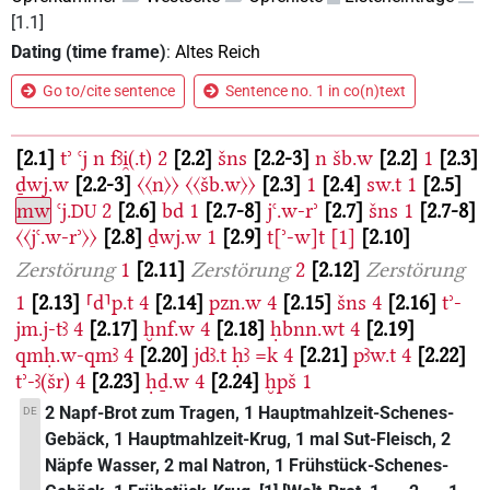
[1.1]
Dating (time frame)
:
Altes Reich
Go to/cite sentence
Sentence no. 1 in co(n)text
2.1
tʾ
ꜥj
n
fꜣi̯(.t)
2
2.2
šns
2.2-3
n
šb.w
2.2
1
2.3
ḏwj.w
2.2-3
〈〈n〉〉
〈〈šb.w〉〉
2.3
1
2.4
sw.t
1
2.5
mw
ꜥj.
2
2.6
bd
1
2.7-8
jꜥ.w-rʾ
2.7
šns
1
2.7-8
DU
〈〈jꜥ.w-rʾ〉〉
2.8
ḏwj.w
1
2.9
t[ʾ-w]t
[1]
2.10
Zerstörung
1
2.11
Zerstörung
2
2.12
Zerstörung
1
2.13
⸢d⸣p.t
4
2.14
pzn.w
4
2.15
šns
4
2.16
tʾ-
jm.j-tꜣ
4
2.17
ḫnf.w
4
2.18
ḥbnn.wt
4
2.19
qmḥ.w-qmꜣ
4
2.20
jdꜣ.t
ḥꜣ
=k
4
2.21
pꜣw.t
4
2.22
tʾ-ꜣ(šr)
4
2.23
ḥḏ.w
4
2.24
ḫpš
1
2 Napf-Brot zum Tragen, 1 Hauptmahlzeit-Schenes-
DE
Gebäck, 1 Hauptmahlzeit-Krug, 1 mal Sut-Fleisch, 2
Näpfe Wasser, 2 mal Natron, 1 Frühstück-Schenes-