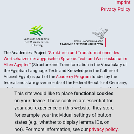
Imprint
Privacy Policy
The Academies’ Project
“Strukturen und Transformationen des
Wortschatzes der ägyptischen Sprache: Text- und Wissenskultur im
Alten Ägypten”
(Structure and Transformation in the Vocabulary of
the Egyptian Language: Texts and Knowledge in the Culture of
Ancient Egypt) is part of the
Academy Program
funded by the
federal and state governments of the Federal Republic of Germany,
which serves to preserve, retrieve and explore our cultural heritage.
This site would like to place
functional cookies
The program is coordinated by the
Union of the German Academies
on your device. These cookies are essential for
of Sciences and Humanities
.
your user experience on this website: they store,
for example, your individual settings of button
states (e.g., whether to display lemma IDs, on
not). For more information, see our
privacy policy
.