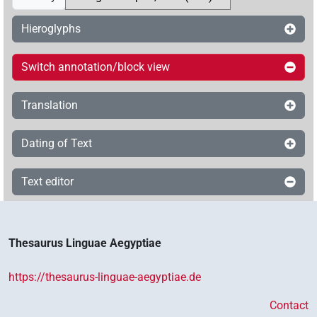
Hieroglyphs
Switch annotation/block view
Translation
Dating of Text
Text editor
Thesaurus Linguae Aegyptiae
https://thesaurus-linguae-aegyptiae.de
Contact