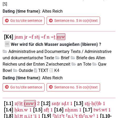
[5]
Dating (time frame)
:
Altes Reich
Go to/cite sentence
Sentence no. 5 in co(n)text
K4
jnm
jr
=f
sti̯
=f
n
=ṯ
mw
Wer wird für dich Wasser ausgießen (libieren) ?
DE
Administrative and Documentary Texts / Administrative
und dokumentarische Texte
Brief
Briefe des Alten
Reiches und der Ersten Zwischenzeit
an Tote
Qaw
Bowl
Outside
TEXT
K4
Dating (time frame)
:
Altes Reich
Go to/cite sentence
Sentence no. 5 in co(n)text
1.1
z(ꜣ)ṯ
(mw)
2
1.2
snṯr
sḏ.t
1
1.3
sṯi̯-ḥ(ꜣ)b
1
1.4
ḥkn.w
1
1.5
sfṯ
1
1.6
nẖnm
1
1.7
twꜣ.wt
1
1.8
ḥꜣ.tt
n.j.t
ꜥš
1
1.9
⸢ḥꜣ.t⸣t
⸢n.j.⸣t
ṯḥ⸢n.w⸣
1
1.10-