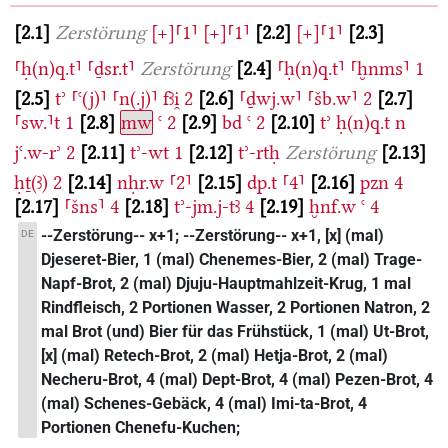
2.1
Zerstörung
[+]⸢1⸣
[+]⸢1⸣
2.2
[+]⸢1⸣
2.3
⸢ḥ(n)q.t⸣
⸢ḏsr.t⸣
Zerstörung
2.4
⸢ḥ(n)q.t⸣
⸢ḫnms⸣
1
2.5
tʾ
⸢ꜥ(j)⸣
⸢n(.j)⸣
fꜣi̯
2
2.6
⸢ḏwj.w⸣
⸢šb.w⸣
2
2.7
⸢sw.⸣t
1
2.8
mw
ꜥ
2
2.9
bd
ꜥ
2
2.10
tʾ
ḥ(n)q.t
n
jꜥ.w-rʾ
2
2.11
tʾ-wt
1
2.12
tʾ-rtḥ
Zerstörung
2.13
ḥṯ(ꜣ)
2
2.14
nḥr.w
⸢2⸣
2.15
dp.t
⸢4⸣
2.16
pzn
4
2.17
⸢šns⸣
4
2.18
tʾ-jm.j-tꜣ
4
2.19
ḫnf.w
ꜥ
4
--Zerstörung-- x+1; --Zerstörung-- x+1, [x] (mal)
DE
Djeseret-Bier, 1 (mal) Chenemes-Bier, 2 (mal) Trage-
Napf-Brot, 2 (mal) Djuju-Hauptmahlzeit-Krug, 1 mal
Rindfleisch, 2 Portionen Wasser, 2 Portionen Natron, 2
mal Brot (und) Bier für das Frühstück, 1 (mal) Ut-Brot,
[x] (mal) Retech-Brot, 2 (mal) Hetja-Brot, 2 (mal)
Necheru-Brot, 4 (mal) Dept-Brot, 4 (mal) Pezen-Brot, 4
(mal) Schenes-Gebäck, 4 (mal) Imi-ta-Brot, 4
Portionen Chenefu-Kuchen;