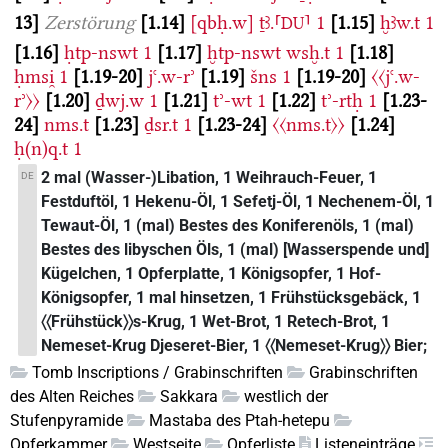
13
Zerstörung
1.14
[qbḥ.w]
ṯꜣ.⸢
⸣
1
1.15
ḫꜣw.t
1
DU
1.16
ḥtp-nswt
1
1.17
ḫtp-nswt
wsḫ.t
1
1.18
ḥmsi̯
1
1.19-20
jꜥ.w-rʾ
1.19
šns
1
1.19-20
〈〈jꜥ.w-
rʾ〉〉
1.20
ḏwj.w
1
1.21
tʾ-wt
1
1.22
tʾ-rtḥ
1
1.23-
24
nms.t
1.23
ḏsr.t
1
1.23-24
〈〈nms.t〉〉
1.24
ḥ(n)q.t
1
2 mal (Wasser-)Libation, 1 Weihrauch-Feuer, 1
DE
Festduftöl, 1 Hekenu-Öl, 1 Sefetj-Öl, 1 Nechenem-Öl, 1
Tewaut-Öl, 1 (mal) Bestes des Koniferenöls, 1 (mal)
Bestes des libyschen Öls, 1 (mal) [Wasserspende und]
Kügelchen, 1 Opferplatte, 1 Königsopfer, 1 Hof-
Königsopfer, 1 mal hinsetzen, 1 Frühstücksgebäck, 1
〈〈Frühstück〉〉s-Krug, 1 Wet-Brot, 1 Retech-Brot, 1
Nemeset-Krug Djeseret-Bier, 1 〈〈Nemeset-Krug〉〉 Bier;
Tomb Inscriptions / Grabinschriften
Grabinschriften
des Alten Reiches
Sakkara
westlich der
Stufenpyramide
Mastaba des Ptah-hetepu
Opferkammer
Westseite
Opferliste
Listeneinträge