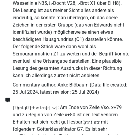
Wasserlinie N35,
-Docht V28,
-Brot X1 über Ei H8).
ḥ
t
Die Lesung ist aus meiner Sicht alles andere als
eindeutig, so könnte man überlegen, ob das obere
Zeichen in der ersten Gruppe (das von Edwards nicht
identifiziert wurde) möglicherweise einen etwas
beschädigten Hausgrundriss (O1) darstellen könnte.
Der folgende Strich wäre dann wohl als
Semogrammstrich Z1 zu werten und der Begriff könnte
eventuell eine Ortsangabe darstellen. Eine plausible
Lesung des gesamten Ausdrucks in dieser Richtung
kann ich allerdings zurzeit nicht anbieten.
Commentary author
:
Anke Blöbaum
(
Data file created
:
25 Jul 2024
,
latest revision
:
25 Jul 2024
)
: Am Ende von Zeile Vso. x+79
[⸮ḫnt.jt?]-ḥw.t-nṯr[.w]
und zu Beginn von Zeile x+80 ist der Text verloren.
Erhalten hat sich recht gut lesbar
mit
ḥw.t-nṯr
folgendem Götterklassifikator G7. Es ist sehr