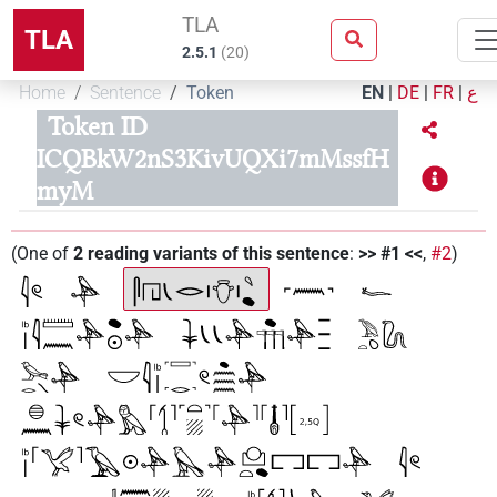
TLA
TLA
2.5.1
(
20
)
Home
Sentence
Token
EN
|
DE
|
FR
|
ع
Token ID
ICQBkW2nS3KivUQXi7mMssfH
myM
(
One of
2
reading variants of this sentence
:
>> #1 <<
,
#2
)