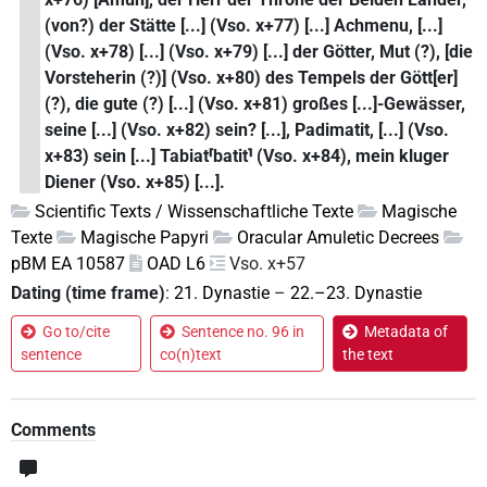
(von?) der Stätte [...] (Vso. x+77) [...] Achmenu, [...]
(Vso. x+78) [...] (Vso. x+79) [...] der Götter, Mut (?), [die
Vorsteherin (?)] (Vso. x+80) des Tempels der Gött[er]
(?), die gute (?) [...] (Vso. x+81) großes [...]-Gewässer,
seine [...] (Vso. x+82) sein? [...], Padimatit, [...] (Vso.
x+83) sein [...] Tabiat⸢batit⸣ (Vso. x+84), mein kluger
Diener (Vso. x+85) [...].
Scientific Texts / Wissenschaftliche Texte
Magische
Texte
Magische Papyri
Oracular Amuletic Decrees
pBM EA 10587
OAD L6
Vso. x+57
Dating (time frame)
:
21. Dynastie
–
22.–23. Dynastie
Go to/cite
Sentence no. 96 in
Metadata of
sentence
co(n)text
the text
Comments