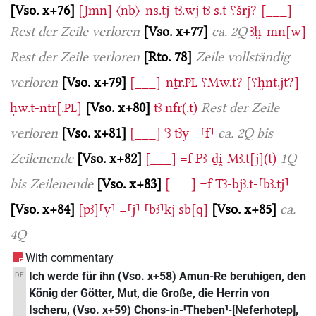
Vso. x+76
[Jmn]
〈nb〉-ns.tj-tꜣ.wj
tꜣ
s.t
⸮šrj?-[___]
Rest der Zeile verloren
Vso. x+77
ca. 2Q
ꜣḫ-mn[w]
Rest der Zeile verloren
Rto. 78
Zeile vollständig
verloren
Vso. x+79
[___]-nṯr.
⸮Mw.t?
[⸮ḫnt.jt?]-
PL
ḥw.t-nṯr[.
]
Vso. x+80
tꜣ
nfr(.t)
Rest der Zeile
PL
verloren
Vso. x+81
[___]
ꜥꜣ
tꜣy
=⸢f⸣
ca. 2Q bis
Zeilenende
Vso. x+82
[___]
=f
Pꜣ-ḏi̯-Mꜣ.t[j](t)
1Q
bis Zeilenende
Vso. x+83
[___]
=f
Tꜣ-bjꜣ.t-⸢bꜣ.tj⸣
Vso. x+84
[pꜣ]⸢y⸣
=⸢j⸣
⸢bꜣ⸣kj
sb[q]
Vso. x+85
ca.
4Q
With commentary
Ich werde für ihn (Vso. x+58) Amun-Re beruhigen, den
DE
König der Götter, Mut, die Große, die Herrin von
Ischeru, (Vso. x+59) Chons-in-⸢Theben⸣-[Neferhotep],