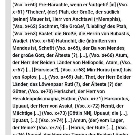
(Vso. x+60) Pre-Harachte, wenn er ⸢aufgeht⸣ [in] (Vso.
x+61) ⸢Theben⸣, {der} Ptah, der Große, der südlich
[seiner] Mauer ist, Herr von Anchtawi (=Memphis),
(Vso. x+62) Sachmet, ⸢die Große⸣, ⸢Liebling⸣ des Ptah,
(Vso. x+63) Bastet, die Große, die Herrin von Bubastis,
Wadjet, (Vso. x+64) Hatmehit, die 〈in〉mitten von
Mendes ist, Schefit (Vso. x+65), der Ba von Mendes,
der große Gott, der Älteste (?), [...], (Vso. x+66) Atum,
der Herr der Beiden Länder von Heliopolis, Atum, (Vso.
x+67) [...] [Horsiese?], (Vso. x+68) Min-Horus (und) Isis
von Koptos, [...], (Vso. x+69) Jah, Thot, der Herr Beider
Länder, das Löwenpaar Ruti (?), der Älteste (?) der
Götter, (Vso. x+70) Herischef, der Herr von
Herakleopolis magna, Hathor, (Vso. x+71) Harsomtus,
Upuaut, der Herr von Assiut, (Vso. x+72) Nemti, der
Mächtige [...] (Vso. x+73) [Göttin NN], Upuaut, die [...],
Upuaut, [...] (Vso. x+74) [...] Amun, 〈der〉 vom Lager,
der Reine? (Vso. x+75) [...] Horus, der Gute [...], (Vso.
x+76) [Amun], der Herr der Throne der Beiden Länder,