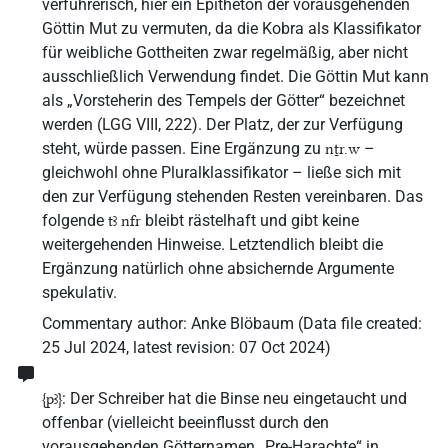
verführerisch, hier ein Epitheton der vorausgehenden
Göttin Mut zu vermuten, da die Kobra als Klassifikator
für weibliche Gottheiten zwar regelmäßig, aber nicht
ausschließlich Verwendung findet. Die Göttin Mut kann
als „Vorsteherin des Tempels der Götter“ bezeichnet
werden (LGG VIII, 222). Der Platz, der zur Verfügung
steht, würde passen. Eine Ergänzung zu
–
nṯr.w
gleichwohl ohne Pluralklassifikator – ließe sich mit
den zur Verfügung stehenden Resten vereinbaren. Das
folgende
bleibt rästelhaft und gibt keine
tꜣ nfr
weitergehenden Hinweise. Letztendlich bleibt die
Ergänzung natürlich ohne absichernde Argumente
spekulativ.
Commentary author
:
Anke Blöbaum
(
Data file created
:
25 Jul 2024
,
latest revision
:
07 Oct 2024
)
: Der Schreiber hat die Binse neu eingetaucht und
{pꜣ}
offenbar (vielleicht beeinflusst durch den
vorausgehenden Götternamen „Pre-Harachte“ in