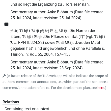
und so liegt die Ergänzung zu „Horsiese“ nah.
Commentary author
:
Anke Blöbaum
(
Data file created
:
25 Jul 2024
,
latest revision
:
25 Jul 2024
)
: Die Namen der
pꜣ šrj Tꜣ-bjꜣ.t-Bꜣ.tjt pꜣj šrj Pꜣ-ḏi̯-Mꜣ.tjt
Eltern,
„Die Pflanze der Bat (?)“ (vgl.
Tꜣ-bjꜣ.t-Bꜣ.tjt
Tꜣ-bjꜣ.t-
, RPN II, 324.22) sowie
„Der, den Matit
Rꜥw
Pꜣ-ḏi-Mꜣ.tjt
gegeben hat“ sind ungewöhnlich und ohne Parallele s.
Thirion, in: RdE 55, 2004, 157–158.
Commentary author
:
Anke Blöbaum
(
Data file created
:
25 Jul 2024
,
latest revision
:
23 Sep 2024
)
(
A future release of the TLA web app will also indicate the
scope
of
authors’ comments or annotations, i.e., which parts of the sentence a
comment/annotation refers to. For the development plan, see
here
.
)
Relations
Containing text or subtext