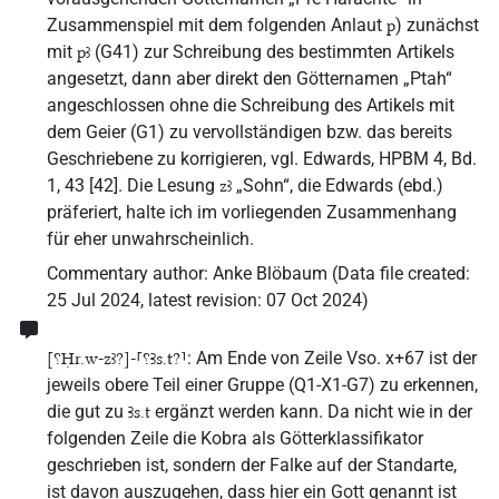
Zusammenspiel mit dem folgenden Anlaut
) zunächst
p
mit
(G41) zur Schreibung des bestimmten Artikels
pꜣ
angesetzt, dann aber direkt den Götternamen „Ptah“
angeschlossen ohne die Schreibung des Artikels mit
dem Geier (G1) zu vervollständigen bzw. das bereits
Geschriebene zu korrigieren, vgl. Edwards, HPBM 4, Bd.
1, 43 [42]. Die Lesung
„Sohn“, die Edwards (ebd.)
zꜣ
präferiert, halte ich im vorliegenden Zusammenhang
für eher unwahrscheinlich.
Commentary author
:
Anke Blöbaum
(
Data file created
:
25 Jul 2024
,
latest revision
:
07 Oct 2024
)
: Am Ende von Zeile Vso. x+67 ist der
[⸮Ḥr.w-zꜣ?]-⸢⸮Ꜣs.t?⸣
jeweils obere Teil einer Gruppe (Q1-X1-G7) zu erkennen,
die gut zu
ergänzt werden kann. Da nicht wie in der
Ꜣs.t
folgenden Zeile die Kobra als Götterklassifikator
geschrieben ist, sondern der Falke auf der Standarte,
ist davon auszugehen, dass hier ein Gott genannt ist