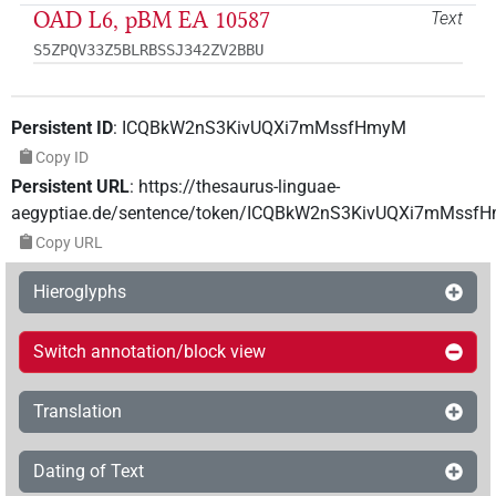
OAD L6, pBM EA 10587
Text
S5ZPQV33Z5BLRBSSJ342ZV2BBU
Persistent ID
:
ICQBkW2nS3KivUQXi7mMssfHmyM
Copy ID
Persistent URL
:
https://thesaurus-linguae-
aegyptiae.de/sentence/token/ICQBkW2nS3KivUQXi7mMssf
Copy URL
Hieroglyphs
Switch annotation/block view
Translation
Dating of Text