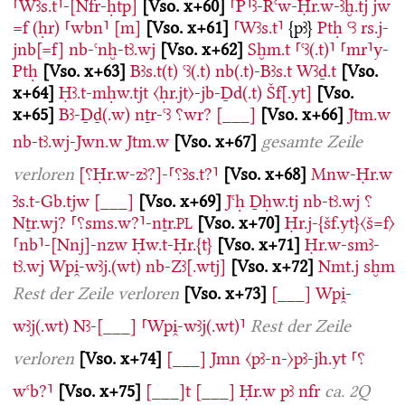
⸢Wꜣs.t⸣-[Nfr-ḥtp]
Vso. x+60
⸢P⸣ꜣ-Rꜥw-Ḥr.w-ꜣḫ.tj
jw
=f
(ḥr)
⸢wbn⸣
[m]
Vso. x+61
⸢Wꜣs.t⸣
{pꜣ}
Ptḥ
Ꜥꜣ
rs.j-
jnb[=f]
nb-ꜥnḫ-tꜣ.wj
Vso. x+62
Sḫm.t
⸢ꜥꜣ(.t)⸣
⸢mr⸣y-
Ptḥ
Vso. x+63
Bꜣs.t(t)
ꜥꜣ(.t)
nb(.t)-Bꜣs.t
Wꜣḏ.t
Vso.
x+64
Ḥꜣ.t-mḥw.tjt
〈ḥr.jt〉-jb-Ḏd(.t)
Šf[.yt]
Vso.
x+65
Bꜣ-Ḏḏ(.w)
nṯr-ꜥꜣ
⸮wr?
[___]
Vso. x+66
Jtm.w
nb-tꜣ.wj-Jwn.w
Jtm.w
Vso. x+67
gesamte Zeile
verloren
[⸮Ḥr.w-zꜣ?]-⸢⸮Ꜣs.t?⸣
Vso. x+68
Mnw-Ḥr.w
Ꜣs.t-Gb.tjw
[___]
Vso. x+69
Jꜥḥ
Ḏḥw.tj
nb-tꜣ.wj
⸮
Nṯr.wj?
⸢⸮sms.w?⸣-nṯr.
Vso. x+70
Ḥr.j-{šf.yt}〈š=f〉
PL
⸢nb⸣-[Nnj]-nzw
Ḥw.t-Ḥr.{t}
Vso. x+71
Ḥr.w-smꜣ-
tꜣ.wj
Wpi̯-wꜣj.(wt)
nb-Zꜣ[.wtj]
Vso. x+72
Nmt.j
sḫm
Rest der Zeile verloren
Vso. x+73
[___]
Wpi̯-
wꜣj(.wt)
Nꜣ-[___]
⸢Wpi̯-wꜣj(.wt)⸣
Rest der Zeile
verloren
Vso. x+74
[___]
Jmn
〈pꜣ-n-〉pꜣ-jh.yt
⸢⸮
wꜥb?⸣
Vso. x+75
[___]t
[___]
Ḥr.w
pꜣ
nfr
ca. 2Q