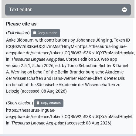
Text editor
Please cite as
:
(
Full citation
)
Copy citation
Anke Blöbaum
,
with contributions by
Johannes Jüngling
,
Token ID
ICQBkW2nS3KivUQXi7mMssfHmyM
<https://thesaurus-linguae-
aegyptiae.de/sentence/token/ICQBkW2nS3KivUQXi7mMssfHmyM>
,
in
:
Thesaurus Linguae Aegyptiae
,
Corpus edition 20, Web app
version 2.5.1, 5 Jun 2026, ed. by Tonio Sebastian Richter & Daniel
A. Werning on behalf of the Berlin-Brandenburgische Akademie
der Wissenschaften and Hans-Werner Fischer-Elfert & Peter Dils
on behalf of the Sächsische Akademie der Wissenschaften zu
Leipzig (accessed:
08 Aug 2026
)
(
Short citation
)
Copy citation
https://thesaurus-linguae-
aegyptiae.de/sentence/token/ICQBkW2nS3KivUQXi7mMssfHmyM,
in
:
Thesaurus Linguae Aegyptiae
(
accessed
:
08 Aug 2026
)