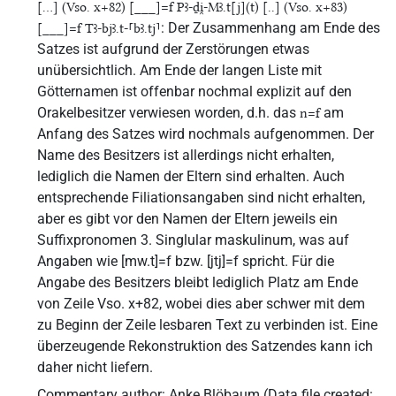
[...] (Vso. x+82) [___]=f Pꜣ-ḏi̯-Mꜣ.t[j](t) [..] (Vso. x+83)
: Der Zusammenhang am Ende des
[___]=f Tꜣ-bjꜣ.t-⸢bꜣ.tj⸣
Satzes ist aufgrund der Zerstörungen etwas
unübersichtlich. Am Ende der langen Liste mit
Götternamen ist offenbar nochmal explizit auf den
Orakelbesitzer verwiesen worden, d.h. das
am
n=f
Anfang des Satzes wird nochmals aufgenommen. Der
Name des Besitzers ist allerdings nicht erhalten,
lediglich die Namen der Eltern sind erhalten. Auch
entsprechende Filiationsangaben sind nicht erhalten,
aber es gibt vor den Namen der Eltern jeweils ein
Suffixpronomen 3. Singlular maskulinum, was auf
Angaben wie [mw.t]=f bzw. [jtj]=f spricht. Für die
Angabe des Besitzers bleibt lediglich Platz am Ende
von Zeile Vso. x+82, wobei dies aber schwer mit dem
zu Beginn der Zeile lesbaren Text zu verbinden ist. Eine
überzeugende Rekonstruktion des Satzendes kann ich
daher nicht liefern.
Commentary author
:
Anke Blöbaum
(
Data file created
: