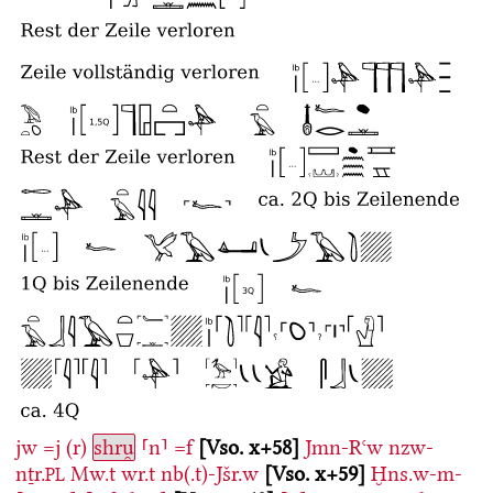
jw
=j
(r)
shru̯
⸢n⸣
=f
Vso. x+58
Jmn-Rꜥw
nzw-
nṯr.
Mw.t
wr.t
nb(.t)-Jšr.w
Vso. x+59
Ḫns.w-m-
PL