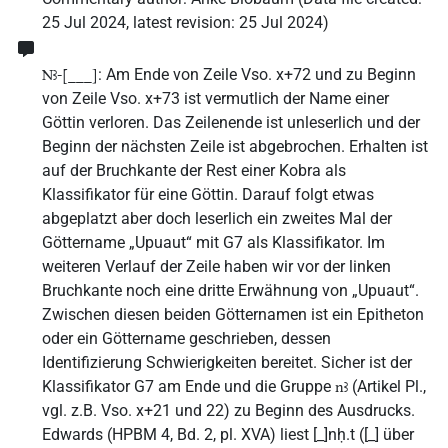
25 Jul 2024
,
latest revision
:
25 Jul 2024
)
: Am Ende von Zeile Vso. x+72 und zu Beginn
Nꜣ-[___]
von Zeile Vso. x+73 ist vermutlich der Name einer
Göttin verloren. Das Zeilenende ist unleserlich und der
Beginn der nächsten Zeile ist abgebrochen. Erhalten ist
auf der Bruchkante der Rest einer Kobra als
Klassifikator für eine Göttin. Darauf folgt etwas
abgeplatzt aber doch leserlich ein zweites Mal der
Göttername „Upuaut“ mit G7 als Klassifikator. Im
weiteren Verlauf der Zeile haben wir vor der linken
Bruchkante noch eine dritte Erwähnung von „Upuaut“.
Zwischen diesen beiden Götternamen ist ein Epitheton
oder ein Göttername geschrieben, dessen
Identifizierung Schwierigkeiten bereitet. Sicher ist der
Klassifikator G7 am Ende und die Gruppe
(Artikel Pl.,
nꜣ
vgl. z.B. Vso. x+21 und 22) zu Beginn des Ausdrucks.
Edwards (HPBM 4, Bd. 2, pl. XVA) liest [_]nḥ.t ([_] über