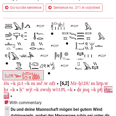
Go to/cite sentence
Sentence no. 211 in co(n)text
šꜣs
=k
jz.t
=k
m
mꜣꜥ.w
nfr
•
6,2
Mr-ḫꜣ.
m
ḥtp.w
DU
ẖr
=k
•
ḥꜥꜥ
wjꜣ
=k
swsḫ
wꜣ.t.
=k
•
ḏr
jnq
=k
pfj
ḏw-
PL
qd
•
With commentary
Du und deine Mannschaft mögen bei gutem Wind
DE
dahinsegeln, wobei der Messersee ruhig sei unter dir,