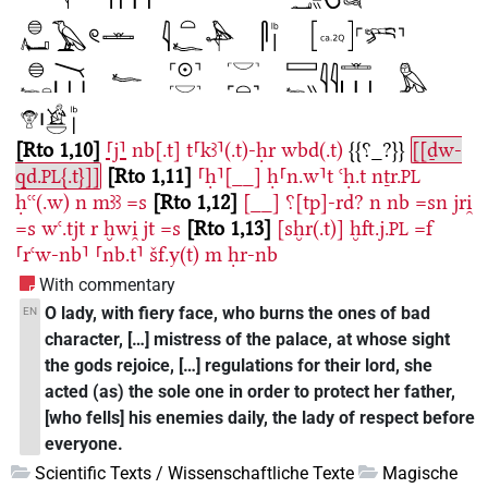
Rto 1,10
⸢j⸣
nb[.t]
t⸢kꜣ⸣(.t)-ḥr
wbd(.t)
{{⸮_?}}
[[ḏw-
qd.
{.t}]]
Rto 1,11
⸢ḥ⸣[__]
ḥ⸢n.w⸣t
ꜥḥ.t
nṯr.
PL
PL
ḥꜥꜥ(.w)
n
mꜣꜣ
=s
Rto 1,12
[__]
⸮[tp]-rd?
n
nb
=sn
jri̯
=s
wꜥ.tjt
r
ḫwi̯
jt
=s
Rto 1,13
[sḫr(.t)]
ḫft.j.
=f
PL
⸢rꜥw-nb⸣
⸢nb.t⸣
šf.y(t)
m
ḥr-nb
With commentary
O lady, with fiery face, who burns the ones of bad
EN
character, […] mistress of the palace, at whose sight
the gods rejoice, […] regulations for their lord, she
acted (as) the sole one in order to protect her father,
[who fells] his enemies daily, the lady of respect before
everyone.
Scientific Texts / Wissenschaftliche Texte
Magische