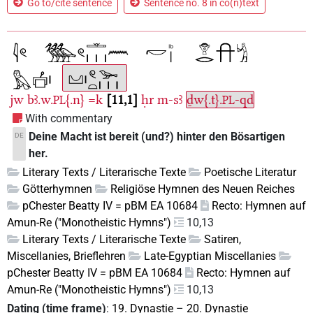
Go to/cite sentence
Sentence no. 8 in co(n)text
jw
bꜣ.w.
{.n}
=k
11,1
ḥr
m-sꜣ
ḏw{.t}.
-qd
PL
PL
With commentary
Deine Macht ist bereit (und?) hinter den Bösartigen
DE
her.
Literary Texts / Literarische Texte
Poetische Literatur
Götterhymnen
Religiöse Hymnen des Neuen Reiches
pChester Beatty IV = pBM EA 10684
Recto: Hymnen auf
Amun-Re ("Monotheistic Hymns")
10,13
Literary Texts / Literarische Texte
Satiren,
Miscellanies, Brieflehren
Late-Egyptian Miscellanies
pChester Beatty IV = pBM EA 10684
Recto: Hymnen auf
Amun-Re ("Monotheistic Hymns")
10,13
Dating (time frame)
:
19. Dynastie
–
20. Dynastie