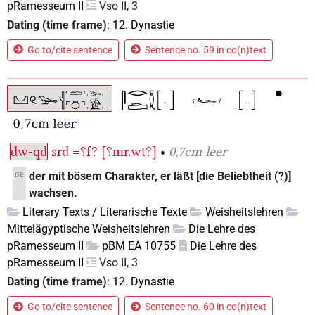
pRamesseum II
Vso II, 3
Dating (time frame)
:
12. Dynastie
Go to/cite sentence
Sentence no. 59 in co(n)text
ḏw-qd
srd
=⸮f?
[⸮mr.wt?]
•
0,7cm leer
der mit bösem Charakter, er läßt [die Beliebtheit (?)]
DE
wachsen.
Literary Texts / Literarische Texte
Weisheitslehren
Mittelägyptische Weisheitslehren
Die Lehre des
pRamesseum II
pBM EA 10755
Die Lehre des
pRamesseum II
Vso II, 3
Dating (time frame)
:
12. Dynastie
Go to/cite sentence
Sentence no. 60 in co(n)text