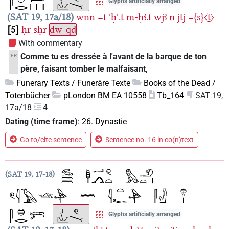
Glyphs artificially arranged
SAT 19, 17a/18
wnn
=t
ꜥḥꜥ.t
m-ḥꜣ.t
wjꜣ
n
jtj
={s}〈ṯ〉
5
ḥr
sḫr
ḏw-qd
With commentary
Comme tu es dressée à l'avant de la barque de ton
FR
père, faisant tomber le malfaisant,
Funerary Texts / Funeräre Texte
Books of the Dead /
Totenbücher
pLondon BM EA 10558
Tb_164
SAT 19,
17a/18
4
Dating (time frame)
:
26. Dynastie
Go to/cite sentence
Sentence no. 16 in co(n)text
SAT 19, 17-18
Glyphs artificially arranged