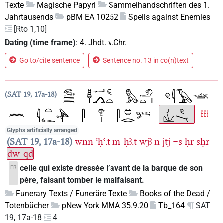
Texte
Magische Papyri
Sammelhandschriften des 1.
Jahrtausends
pBM EA 10252
Spells against Enemies
[Rto 1,10]
Dating (time frame)
:
4. Jhdt. v.Chr.
Go to/cite sentence
Sentence no. 13 in co(n)text
SAT 19, 17a-18
Glyphs artificially arranged
SAT 19, 17a-18
wnn
ꜥḥꜥ.t
m-ḥꜣ.t
wjꜣ
n
jtj
=s
ḥr
sḫr
ḏw-qd
celle qui existe dressée l’avant de la barque de son
FR
père, faisant tomber le malfaisant.
Funerary Texts / Funeräre Texte
Books of the Dead /
Totenbücher
pNew York MMA 35.9.20
Tb_164
SAT
19, 17a-18
4