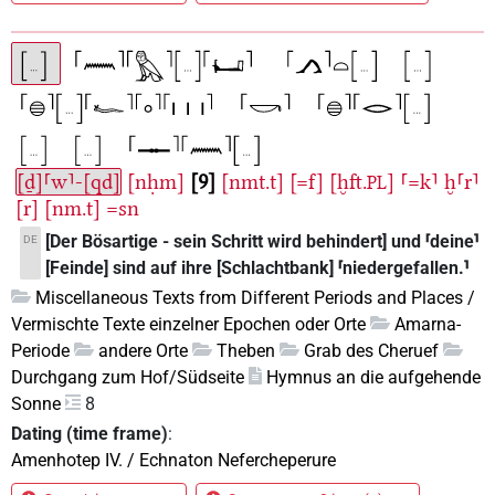
[ḏ]⸢w⸣-[qd]
[nḥm]
9
[nmt.t]
[=f]
[ḫft.
]
⸢=k⸣
ḫ⸢r⸣
PL
[r]
[nm.t]
=sn
[Der Bösartige - sein Schritt wird behindert] und ⸢deine⸣
DE
[Feinde] sind auf ihre [Schlachtbank] ⸢niedergefallen.⸣
Miscellaneous Texts from Different Periods and Places /
Vermischte Texte einzelner Epochen oder Orte
Amarna-
Periode
andere Orte
Theben
Grab des Cheruef
Durchgang zum Hof/Südseite
Hymnus an die aufgehende
Sonne
8
Dating (time frame)
:
Amenhotep IV. / Echnaton Nefercheperure