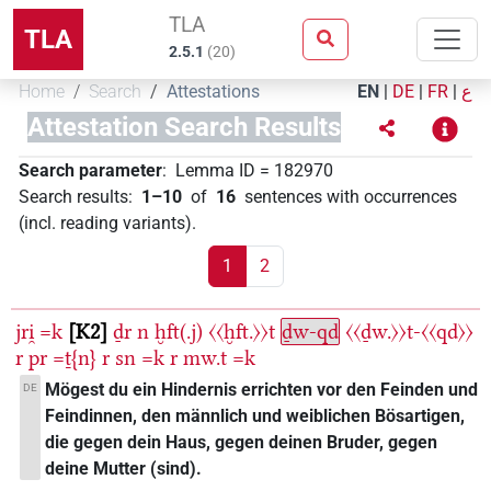
TLA
TLA
2.5.1
(
20
)
Home
Search
Attestations
EN
|
DE
|
FR
|
ع
Attestation Search Results
Search parameter
:
Lemma ID
=
182970
Search results
:
1–10
of
16
sentences with occurrences
(incl. reading variants)
.
1
2
jri̯
=k
K2
ḏr
n
ḫft(.j)
〈〈ḫft.〉〉t
ḏw-qd
〈〈ḏw.〉〉t-〈〈qd〉〉
r
pr
=ṯ{n}
r
sn
=k
r
mw.t
=k
Mögest du ein Hindernis errichten vor den Feinden und
DE
Feindinnen, den männlich und weiblichen Bösartigen,
die gegen dein Haus, gegen deinen Bruder, gegen
deine Mutter (sind).