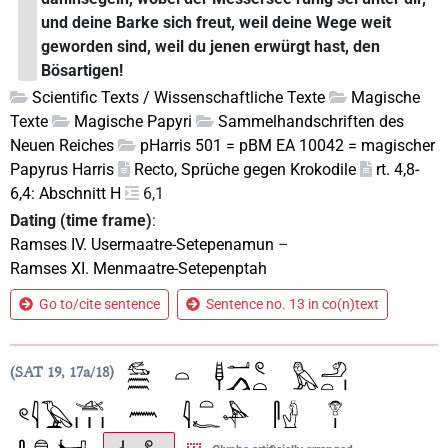
und deine Barke sich freut, weil deine Wege weit
geworden sind, weil du jenen erwürgt hast, den
Bösartigen!
Scientific Texts / Wissenschaftliche Texte
Magische
Texte
Magische Papyri
Sammelhandschriften des
Neuen Reiches
pHarris 501 = pBM EA 10042 = magischer
Papyrus Harris
Recto, Sprüche gegen Krokodile
rt. 4,8-
6,4: Abschnitt H
6,1
Dating (time frame)
:
Ramses IV. Usermaatre-Setepenamun
–
Ramses XI. Menmaatre-Setepenptah
Go to/cite sentence
Sentence no. 13 in co(n)text
SAT 19, 17a/18