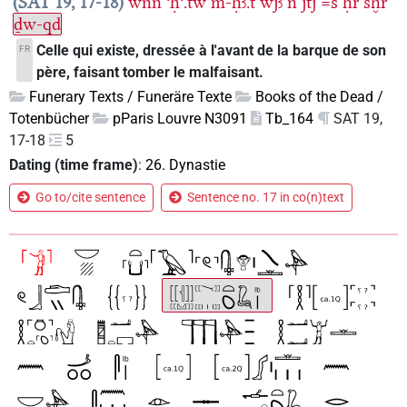
SAT 19, 17-18
wnn
ꜥḥꜥ.tw
m-ḥꜣ.t
wjꜣ
n
jtj
=s
ḥr
sḫr
ḏw-qd
Celle qui existe, dressée à l'avant de la barque de son
FR
père, faisant tomber le malfaisant.
Funerary Texts / Funeräre Texte
Books of the Dead /
Totenbücher
pParis Louvre N3091
Tb_164
SAT 19,
17-18
5
Dating (time frame)
:
26. Dynastie
Go to/cite sentence
Sentence no. 17 in co(n)text