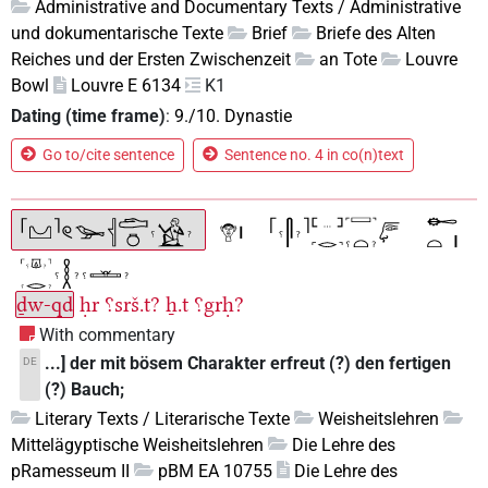
Administrative and Documentary Texts / Administrative
und dokumentarische Texte
Brief
Briefe des Alten
Reiches und der Ersten Zwischenzeit
an Tote
Louvre
Bowl
Louvre E 6134
K1
Dating (time frame)
:
9./10. Dynastie
Go to/cite sentence
Sentence no. 4 in co(n)text
ḏw-qd
ḥr
⸮srš.t?
ẖ.t
⸮grḥ?
With commentary
...] der mit bösem Charakter erfreut (?) den fertigen
DE
(?) Bauch;
Literary Texts / Literarische Texte
Weisheitslehren
Mittelägyptische Weisheitslehren
Die Lehre des
pRamesseum II
pBM EA 10755
Die Lehre des