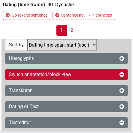
Dating (time frame)
:
30. Dynastie
Go to/cite sentence
Sentence no. 17 in co(n)text
1
2
Sort by
Hieroglyphs
Switch annotation/block view
Translation
Dating of Text
Text editor