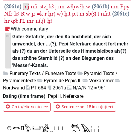
2061a
jr.j
nfr
sṯzi̯
kꜣ
j:nn
wꜣḥwꜣḥ.w
2061b
mn
Ppy
Nfr-kꜣ-Rꜥw
jr
=k
r
ẖr(.w)
ẖ.t
p.t
m
sb(ꜣ).t
nfr.t
2061c
ḥr
qꜣb.
mr-n(.j)-ḫꜣ
PL
With commentary
Guter Gefährte, der den Ka hochhebt, der sich
DE
umwendet, der ...(?), Pepi Neferkare dauert fort mehr
als (?) du an der Unterseite des Himmelsleibes als(?)
das schöne Sternbild (?) an den Biegungen des
'Messer'-Kanals.
Funerary Texts / Funeräre Texte
Pyramid Texts /
Pyramidentexte
Pyramide Pepis II.
Vorkammer
Nordwand
PT 684
2061a
N/A/N 12 = 961
Dating (time frame)
:
Pepi II. Neferkare
Go to/cite sentence
Sentence no. 15 in co(n)text