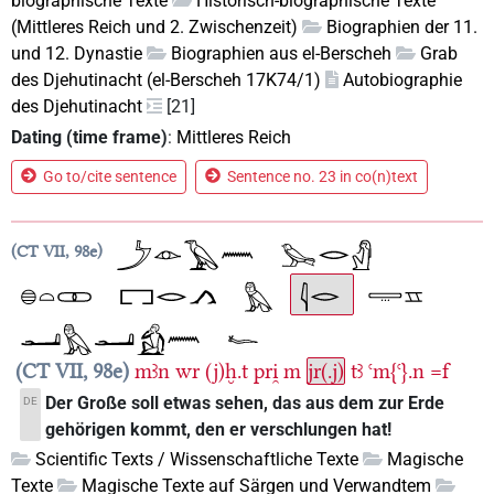
biographische Texte
Historisch-biographische Texte
(Mittleres Reich und 2. Zwischenzeit)
Biographien der 11.
und 12. Dynastie
Biographien aus el-Berscheh
Grab
des Djehutinacht (el-Berscheh 17K74/1)
Autobiographie
des Djehutinacht
[21]
Dating (time frame)
:
Mittleres Reich
Go to/cite sentence
Sentence no. 23 in co(n)text
CT VII, 98e
CT VII, 98e
mꜣn
wr
(j)ḫ.t
pri̯
m
jr(.j)
tꜣ
ꜥm{ꜥ}.n
=f
Der Große soll etwas sehen, das aus dem zur Erde
DE
gehörigen kommt, den er verschlungen hat!
Scientific Texts / Wissenschaftliche Texte
Magische
Texte
Magische Texte auf Särgen und Verwandtem