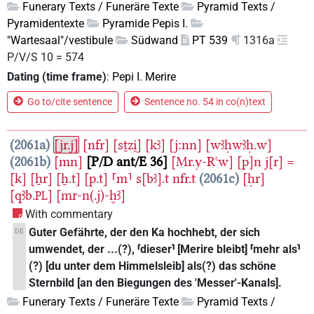
Funerary Texts / Funeräre Texte
Pyramid Texts /
Pyramidentexte
Pyramide Pepis I.
"Wartesaal"/vestibule
Südwand
PT 539
1316a
P/V/S 10 = 574
Dating (time frame)
:
Pepi I. Merire
Go to/cite sentence
Sentence no. 54 in co(n)text
2061a
[jr.j]
[nfr]
[sṯzi̯]
[kꜣ]
[j:nn]
[wꜣḥwꜣḥ.w]
2061b
[mn]
P/D ant/E 36
[Mr.y-Rꜥw]
[p]n
j[r]
=
[k]
[ẖr]
[ẖ.t]
[p.t]
⸢m⸣
s[bꜣ].t
nfr.t
2061c
[ḥr]
[qꜣb.
]
[mr-n(.j)-ḫꜣ]
PL
With commentary
Guter Gefährte, der den Ka hochhebt, der sich
DE
umwendet, der ...(?), ⸢dieser⸣ [Merire bleibt] ⸢mehr als⸣
(?) [du unter dem Himmelsleib] als(?) das schöne
Sternbild [an den Biegungen des 'Messer'-Kanals].
Funerary Texts / Funeräre Texte
Pyramid Texts /