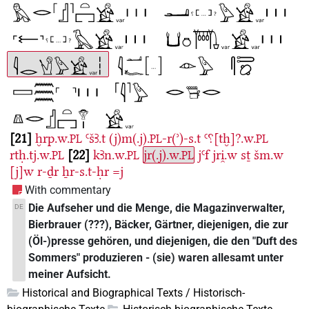
21
ḫrp.w.
ꜤšꜢ.t
(j)m(.j).
-r(ʾ)-s.t
Ꜥ⸮[tḫ]?.w.
PL
PL
PL
rtḥ.tj.w.
22
kꜢn.w.
jr(.j).w.
jꜤf
jri̯.w
sṯ
šm.w
PL
PL
PL
[j]w
r-ḏr
ẖr-s.t-ḥr
=j
With commentary
Die Aufseher und die Menge, die Magazinverwalter,
DE
Bierbrauer (???), Bäcker, Gärtner, diejenigen, die zur
(Öl-)presse gehören, und diejenigen, die den "Duft des
Sommers" produzieren - (sie) waren allesamt unter
meiner Aufsicht.
Historical and Biographical Texts / Historisch-