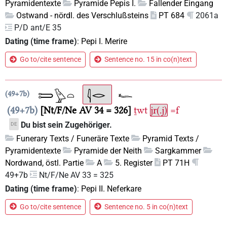
Pyramidentexte
Pyramide Pepis I.
Fallender Eingang
Ostwand - nördl. des Verschlußsteins
PT 684
2061a
P/D ant/E 35
Dating (time frame)
:
Pepi I. Merire
Go to/cite sentence
Sentence no. 15 in co(n)text
49+7b
49+7b
Nt/F/Ne AV 34 = 326
ṯwt
jr(.j)
=f
Du bist sein Zugehöriger.
DE
Funerary Texts / Funeräre Texte
Pyramid Texts /
Pyramidentexte
Pyramide der Neith
Sargkammer
Nordwand, östl. Partie
A
5. Register
PT 71H
49+7b
Nt/F/Ne AV 33 = 325
Dating (time frame)
:
Pepi II. Neferkare
Go to/cite sentence
Sentence no. 5 in co(n)text