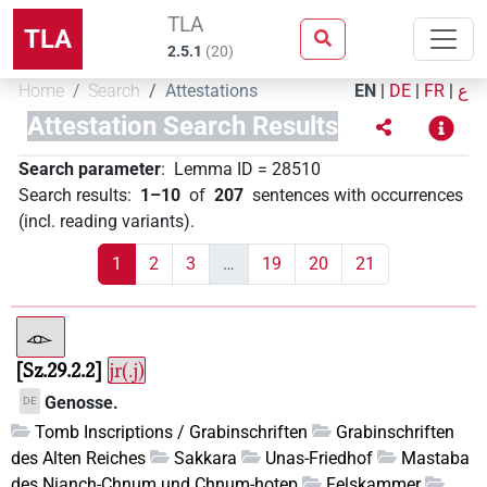
TLA
TLA
2.5.1
(
20
)
Home
Search
Attestations
EN
|
DE
|
FR
|
ع
Attestation Search Results
Search parameter
:
Lemma ID
=
28510
Search results
:
1–10
of
207
sentences with occurrences
(incl. reading variants)
.
1
2
3
…
19
20
21
Sz.29.2.2
jr(.j)
Genosse.
DE
Tomb Inscriptions / Grabinschriften
Grabinschriften
des Alten Reiches
Sakkara
Unas-Friedhof
Mastaba
des Nianch-Chnum und Chnum-hotep
Felskammer