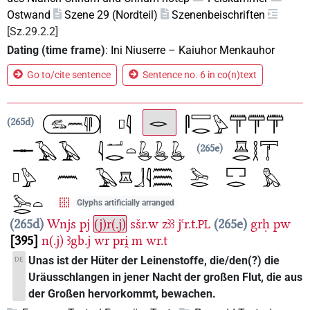
Ostwand
Szene 29 (Nordteil)
Szenenbeischriften
[Sz.29.2.2]
Dating (time frame)
:
Ini Niuserre
–
Kaiuhor Menkauhor
Go to/cite sentence
Sentence no. 6 in co(n)text
265d
265e
Glyphs artificially arranged
265d
Wnjs
pj
(j)r(.j)
sšr.w
zꜣꜣ
jꜥr.t.
265e
grḥ
pw
PL
395
n(.j)
ꜣgb.j
wr
pri̯
m
wr.t
Unas ist der Hüter der Leinenstoffe, die/den(?) die
DE
Uräusschlangen in jener Nacht der großen Flut, die aus
der Großen hervorkommt, bewachen.