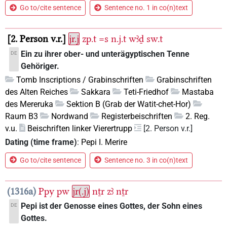
Go to/cite sentence
Sentence no. 1 in co(n)text
2. Person v.r.
jr.j
zp.t
=s
n.j.t
wꜣḏ
sw.t
Ein zu ihrer ober- und unterägyptischen Tenne
DE
Gehöriger.
Tomb Inscriptions / Grabinschriften
Grabinschriften
des Alten Reiches
Sakkara
Teti-Friedhof
Mastaba
des Mereruka
Sektion B (Grab der Watit-chet-Hor)
Raum B3
Nordwand
Registerbeischriften
2. Reg.
v.u.
Beischriften linker Vierertrupp
[2. Person v.r.]
Dating (time frame)
:
Pepi I. Merire
Go to/cite sentence
Sentence no. 3 in co(n)text
1316a
Ppy
pw
jr(.j)
nṯr
zꜣ
nṯr
Pepi ist der Genosse eines Gottes, der Sohn eines
DE
Gottes.