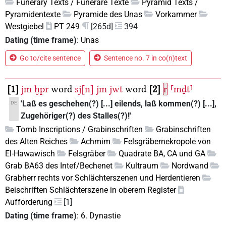
Funerary Texts / Funeräre Texte
Pyramid Texts /
Pyramidentexte
Pyramide des Unas
Vorkammer
Westgiebel
PT 249
[265d]
394
Dating (time frame)
:
Unas
Go to/cite sentence
Sentence no. 7 in co(n)text
1
jm
ḫpr
word
sj[n]
jm
jwt
word
2
r
⸢mḏt⸣
'Laß es geschehen(?) [...] eilends, laß kommen(?) [...],
DE
Zugehöriger(?) des Stalles(?)!'
Tomb Inscriptions / Grabinschriften
Grabinschriften
des Alten Reiches
Achmim
Felsgräbernekropole von
El-Hawawisch
Felsgräber
Quadrate BA, CA und GA
Grab BA63 des Intef/Bechenet
Kultraum
Nordwand
Grabherr rechts vor Schlächterszenen und Herdentieren
Beischriften Schlächterszene in oberem Register
Aufforderung
[1]
Dating (time frame)
:
6. Dynastie