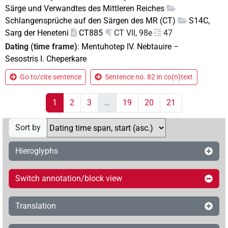
Särge und Verwandtes des Mittleren Reiches
Schlangensprüche auf den Särgen des MR (CT)
S14C,
Sarg der Heneteni
CT885
CT VII, 98e
47
Dating (time frame)
:
Mentuhotep IV. Nebtauire
–
Sesostris I. Cheperkare
Go to/cite sentence
Sentence no. 82 in co(n)text
1
2
3
…
19
20
21
Sort by
Hieroglyphs
Switch annotation/block view
Translation