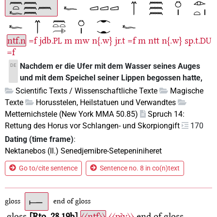
ntf.n
=f
jdb.
m
mw
n{.w}
jr.t
=f
m
ntt
n{.w}
sp.t.
PL
DU
=f
Nachdem er die Ufer mit dem Wasser seines Auges
DE
und mit dem Speichel seiner Lippen begossen hatte,
Scientific Texts / Wissenschaftliche Texte
Magische
Texte
Horusstelen, Heilstatuen und Verwandtes
Metternichstele (New York MMA 50.85)
Spruch 14:
Rettung des Horus vor Schlangen- und Skorpiongift
170
Dating (time frame)
:
Nektanebos (II.) Senedjemibre-Setepeniniheret
Go to/cite sentence
Sentence no. 8 in co(n)text
gloss
end of gloss
gloss
Rto. 28,19b
〈〈ntf〉〉
〈〈pꜣy〉〉
end of gloss