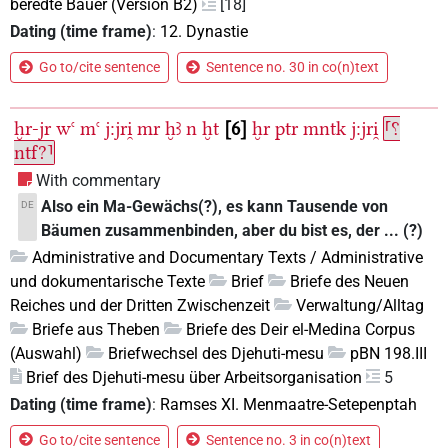
beredte Bauer (Version B2)
[18]
Dating (time frame)
:
12. Dynastie
Go to/cite sentence
Sentence no. 30 in co(n)text
ḫr-jr
wꜥ
mꜥ
j:jri̯
mr
ḫꜣ
n
ḫt
6
ḫr
ptr
mntk
j:jri̯
⸢⸮
ntf?⸣
With commentary
Also ein Ma-Gewächs(?), es kann Tausende von
DE
Bäumen zusammenbinden, aber du bist es, der ... (?)
Administrative and Documentary Texts / Administrative
und dokumentarische Texte
Brief
Briefe des Neuen
Reiches und der Dritten Zwischenzeit
Verwaltung/Alltag
Briefe aus Theben
Briefe des Deir el-Medina Corpus
(Auswahl)
Briefwechsel des Djehuti-mesu
pBN 198.III
Brief des Djehuti-mesu über Arbeitsorganisation
5
Dating (time frame)
:
Ramses XI. Menmaatre-Setepenptah
Go to/cite sentence
Sentence no. 3 in co(n)text