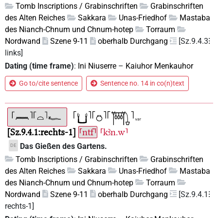
Tomb Inscriptions / Grabinschriften
Grabinschriften
des Alten Reiches
Sakkara
Unas-Friedhof
Mastaba
des Nianch-Chnum und Chnum-hotep
Torraum
Nordwand
Szene 9-11
oberhalb Durchgang
[Sz.9.4.3⁝
links]
Dating (time frame)
:
Ini Niuserre
–
Kaiuhor Menkauhor
Go to/cite sentence
Sentence no. 14 in co(n)text
Sz.9.4.1:rechts-1
⸢ntf⸣
⸢kꜣn.w⸣
Das Gießen des Gartens.
DE
Tomb Inscriptions / Grabinschriften
Grabinschriften
des Alten Reiches
Sakkara
Unas-Friedhof
Mastaba
des Nianch-Chnum und Chnum-hotep
Torraum
Nordwand
Szene 9-11
oberhalb Durchgang
[Sz.9.4.1⁝
rechts-1]