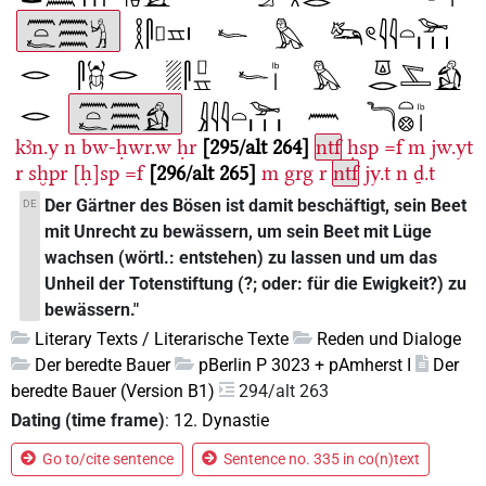
kꜣn.y
n
bw-ḥwr.w
ḥr
295/alt 264
ntf
ḥsp
=f
m
jw.yt
r
sḫpr
[ḥ]sp
=f
296/alt 265
m
grg
r
ntf
jy.t
n
ḏ.t
Der Gärtner des Bösen ist damit beschäftigt, sein Beet
DE
mit Unrecht zu bewässern, um sein Beet mit Lüge
wachsen (wörtl.: entstehen) zu lassen und um das
Unheil der Totenstiftung (?; oder: für die Ewigkeit?) zu
bewässern."
Literary Texts / Literarische Texte
Reden und Dialoge
Der beredte Bauer
pBerlin P 3023 + pAmherst I
Der
beredte Bauer (Version B1)
294/alt 263
Dating (time frame)
:
12. Dynastie
Go to/cite sentence
Sentence no. 335 in co(n)text