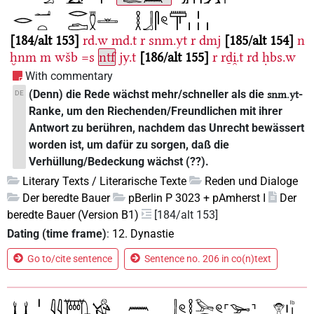
184/alt 153
rd.w
md.t
r
snm.yt
r
dmj
185/alt 154
n
ḫnm
m
wšb
=s
ntf
jy.t
186/alt 155
r
rḏi̯.t
rd
ḥbs.w
With commentary
(Denn) die Rede wächst mehr/schneller als die
-
DE
snm.yt
Ranke, um den Riechenden/Freundlichen mit ihrer
Antwort zu berühren, nachdem das Unrecht bewässert
worden ist, um dafür zu sorgen, daß die
Verhüllung/Bedeckung wächst (??).
Literary Texts / Literarische Texte
Reden und Dialoge
Der beredte Bauer
pBerlin P 3023 + pAmherst I
Der
beredte Bauer (Version B1)
[184/alt 153]
Dating (time frame)
:
12. Dynastie
Go to/cite sentence
Sentence no. 206 in co(n)text