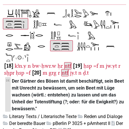
18
kꜣn.y
n
bw-ḥwr.w
ḥr
ntf
19
ḥsp
=f
m
jw.yt
r
sḫpr
ḥsp
=f
20
m
grg
r
ntf
jy.t
n
ḏ.t
Der Gärtner des Bösen ist damit beschäftigt, sein Beet
DE
mit Unrecht zu bewässern, um sein Beet mit Lüge
wachsen (wörtl.: entstehen) zu lassen und um das
Unheil der Totenstiftung (?; oder: für die Ewigkeit?) zu
bewässern."
Literary Texts / Literarische Texte
Reden und Dialoge
Der beredte Bauer
pBerlin P 3025 + pAmherst II
Der