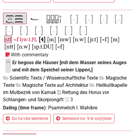
ntf
=f
ḥw.t.
4
[m]
[mw]
[n.w]
[jr.t]
[=f]
[m]
PL
[ntt]
[n.w]
[sp.t.DU]
[=f]
With commentary
Er begoss die Häuser [mit dem Wasser seines Auges
DE
und mit dem Speichel seiner Lippen,]
Scientific Texts / Wissenschaftliche Texte
Magische
Texte
Magische Texte auf Architektur
Heilkultkapelle
im Mutbezirk von Karnak
Rettung des Horus vor
Schlangen- und Skorpiongift
3
Dating (time frame)
:
Psammetich I. Wahibre
Go to/cite sentence
Sentence no. 9 in co(n)text