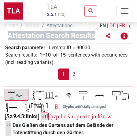
TLA
TLA
2.5.1
(
20
)
Home
Search
Attestations
EN
|
DE
|
FR
|
ع
Attestation Search Results
Search parameter
:
Lemma ID
=
90030
Search results
:
1–10
of
15
sentences with occurrences
(incl. reading variants)
.
1
2
Glyphs artificially arranged
Sz.9.4.3:links
ntf
ḥzp
ḥr
š
n
pr-ḏ.t
jn
kꜣn.w
Das Gießen des Gartens auf dem Gelände der
DE
Totenstiftung durch den Gärtner.