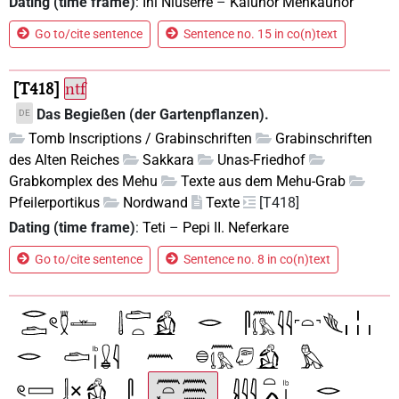
Dating (time frame)
:
Ini Niuserre
–
Kaiuhor Menkauhor
Go to/cite sentence
Sentence no. 15 in co(n)text
T418
ntf
Das Begießen (der Gartenpflanzen).
DE
Tomb Inscriptions / Grabinschriften
Grabinschriften
des Alten Reiches
Sakkara
Unas-Friedhof
Grabkomplex des Mehu
Texte aus dem Mehu-Grab
Pfeilerportikus
Nordwand
Texte
[T418]
Dating (time frame)
:
Teti
–
Pepi II. Neferkare
Go to/cite sentence
Sentence no. 8 in co(n)text