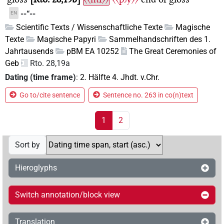
--“--
EN
Scientific Texts / Wissenschaftliche Texte
Magische
Texte
Magische Papyri
Sammelhandschriften des 1.
Jahrtausends
pBM EA 10252
The Great Ceremonies of
Geb
Rto. 28,19a
Dating (time frame)
:
2. Hälfte 4. Jhdt. v.Chr.
Go to/cite sentence
Sentence no. 263 in co(n)text
1
2
Sort by
Hieroglyphs
Switch annotation/block view
Translation