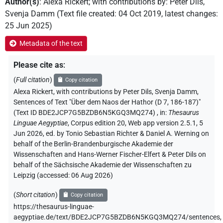
Author(s)
:
Alexa Rickert
;
with contributions by
:
Peter Dils
,
Svenja Damm
(
Text file created
:
04 Oct 2019
,
latest changes
:
25 Jun 2025
)
Metadata of the text
Please cite as
:
(
Full citation
)
Copy citation
Alexa Rickert
,
with contributions by
Peter Dils
, Svenja Damm
,
Sentences of Text "Über dem Naos der Hathor (D 7, 186-187)"
(Text ID BDE2JCP7G5BZDB6N5KGQ3MQ274)
,
in
:
Thesaurus
Linguae Aegyptiae
,
Corpus edition 20, Web app version 2.5.1, 5
Jun 2026, ed. by Tonio Sebastian Richter & Daniel A. Werning on
behalf of the Berlin-Brandenburgische Akademie der
Wissenschaften and Hans-Werner Fischer-Elfert & Peter Dils on
behalf of the Sächsische Akademie der Wissenschaften zu
Leipzig (accessed:
06 Aug 2026
)
(
Short citation
)
Copy citation
https://thesaurus-linguae-
aegyptiae.de/text/BDE2JCP7G5BZDB6N5KGQ3MQ274/sentences,