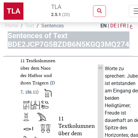
TLA
TLA
2.5.1
(
20
)
Home
Text
Sentences
EN
|
DE
|
FR
|
ع
Sentences of Text
BDE2JCP7G5BZDB6N5KGQ3MQ274
11 Textkolumnen
über dem Naos
Worte zu
DE
der Hathor und
sprechen: Jube
ihren Trägern
D
ist entstanden
am Eingang de
7, 186.11
beiden
Heiligtümer;
Freude ist
11
dauerhaft an d
Textkolumnen
Spitze des
über dem
Horizontes; da