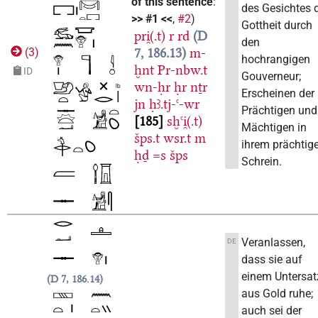
of this sentence
:
des Gesichtes 
>> #1 <<
,
#2
)
Gottheit durch
pri̯(.t)
r
rd
D
den
7, 186.13
m-
(
3
)
hochrangigen
ḫnt
Pr-nbw.t
ID
Gouverneur;
wn-ḥr
ḥr
nṯr
Erscheinen der
jn
ḥꜣ.tj-ꜥ-wr
Prächtigen und
185
sḫꜥi̯(.t)
Mächtigen in
šps.t
wsr.t
m
ihrem prächtig
ḥḏ
=s
šps
Schrein.
Veranlassen,
DE
dass sie auf
einem Untersat
D 7, 186.14
aus Gold ruhe;
auch sei der