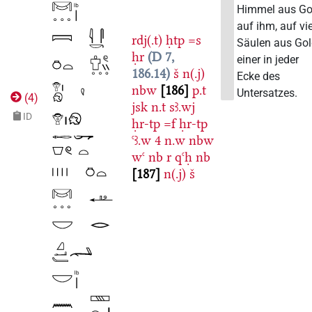
Himmel aus Go
auf ihm, auf vi
rdj(.t)
ḥtp
=s
Säulen aus Gol
ḥr
D 7,
einer in jeder
186.14
š
n(.j)
Ecke des
nbw
186
p.t
Untersatzes.
(
4
)
jsk
n.t
sꜣ.wj
ID
ḥr-tp
=f
ḥr-tp
ꜥꜣ.w
4
n.w
nbw
wꜥ
nb
r
qꜥḥ
nb
187
n(.j)
š