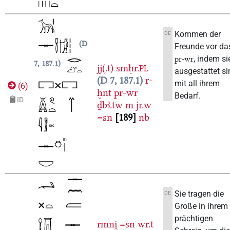
Kommen der
DE
D
Freunde vor da
, indem si
pr-wr
7, 187.1
jj(.t)
smḥr.
PL
ausgestattet si
D 7, 187.1
r-
mit all ihrem
(
6
)
ḫnt
pr-wr
Bedarf.
ID
ḏbꜣ.tw
m
jr.w
=sn
189
nb
Sie tragen die
DE
Große in ihrem
prächtigen
rmni̯
=sn
wr.t