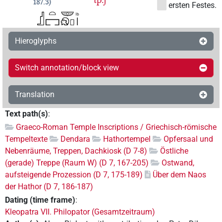
187.3
ersten Festes.
Hieroglyphs
Switch annotation/block view
Translation
Text path(s)
:
Graeco-Roman Temple Inscriptions / Griechisch-römische
Tempeltexte
Dendara
Hathortempel
Opfersaal und
Nebenräume, Treppen, Dachkiosk (D 7-8)
Östliche
(gerade) Treppe (Raum W) (D 7, 167-205)
Ostwand,
aufsteigende Prozession (D 7, 175-189)
Über dem Naos
der Hathor (D 7, 186-187)
Dating (time frame)
:
Kleopatra VII. Philopator (Gesamtzeitraum)