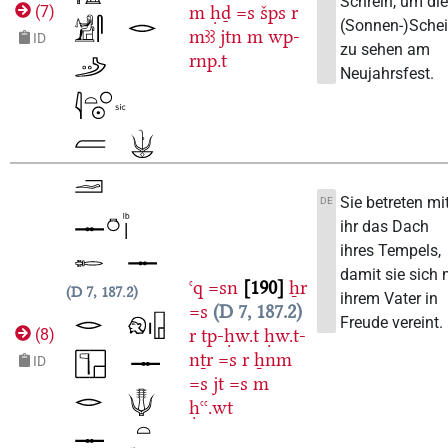
Schrein, um di
m
ḥḏ
=s
šps
r
(
7
)
(Sonnen-)Sche
mꜣꜣ
jtn
m
wp-
ID
zu sehen am
rnp.t
Neujahrsfest.
Sie betreten mi
DE
ihr das Dach
ihres Tempels,
damit sie sich 
ꜥq
=sn
190
ẖr
D 7, 187.2
ihrem Vater in
=s
D 7, 187.2
Freude vereint.
r
tp-ḥw.t
ḥw.t-
(
8
)
nṯr
=s
r
ẖnm
ID
=s
jt
=s
m
ḥꜥꜥ.wt