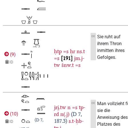
Sie ruht auf
DE
ihrem Thron
inmitten ihres
ḥtp
=s
ḥr
ns.t
(
9
)
Gefolges.
=s
191
jm.j-
ID
tw
šnw.t
=s
Man vollzieht f
DE
jri̯.tw
n
=s
tp-
sie die
rd
n(.j)
D 7,
(
10
)
Anweisung des
D 7,
187.3
s.t-ḥb-
ID
Platzes des
tp.j