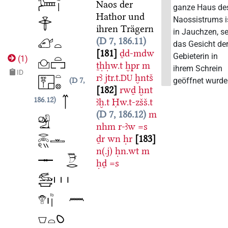
Naos der
ganze Haus de
Hathor und
Naossistrums i
ihren Trägern
in Jauchzen, se
D 7, 186.11
das Gesicht de
181
ḏd-mdw
Gebieterin in
(
1
)
ṯḥḥw.t
ḫpr
m
ihrem Schrein
ID
rꜣ
jtr.t.
ḫntš
DU
D 7,
geöffnet wurde
182
rwḏ
ḫnt
186.12
ꜣḫ.t
Ḥw.t-zšš.t
D 7, 186.12
m
nhm
r-ꜣw
=s
ḏr
wn
ḥr
183
n(.j)
ḥn.wt
m
ḥḏ
=s