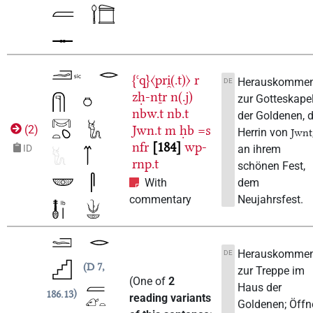
{ꜥq}〈pri̯(.t)〉
r
Herauskomme
DE
zḥ-nṯr
n(.j)
zur Gotteskapel
nbw.t
nb.t
der Goldenen, d
Jwn.t
m
ḥb
=s
(
2
)
Herrin von
Jwnt
nfr
184
wp-
an ihrem
ID
rnp.t
schönen Fest,
dem
With
Neujahrsfest.
commentary
Herauskomme
DE
D 7,
zur Treppe im
(
One of
2
Haus der
186.13
reading variants
Goldenen; Öffn