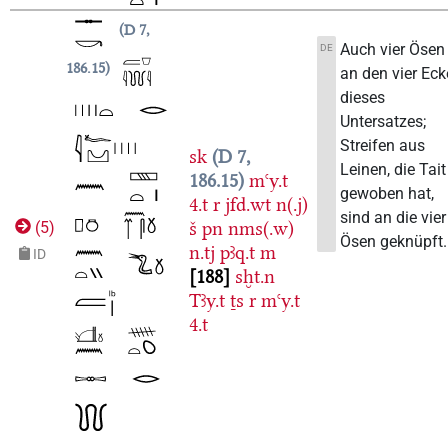
D 7,
Auch vier Ösen
DE
186.15
an den vier Ec
dieses
Untersatzes;
Streifen aus
sk
D 7,
Leinen, die Tait
186.15
mꜥy.t
gewoben hat,
4.t
r
jfd.wt
n(.j)
sind an die vier
š
pn
nms(.w)
(
5
)
Ösen geknüpft.
n.tj
pꜣq.t
m
ID
188
sḫt.n
Tꜣy.t
ṯs
r
mꜥy.t
4.t