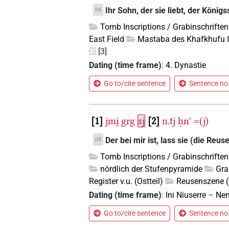
Ihr Sohn, der sie liebt, der König
DE
Tomb Inscriptions / Grabinschriften
East Field
Mastaba des Khafkhufu I
[3]
Dating (time frame)
:
4. Dynastie
Go to/cite sentence
Sentence no.
1
jmi̯
grg
sj
2
n.tj
ḥnꜥ
=(j)
Der bei mir ist, lass sie (die Reuse
DE
Tomb Inscriptions / Grabinschriften
nördlich der Stufenpyramide
Gra
Register v.u. (Ostteil)
Reusenszene (
Dating (time frame)
:
Ini Niuserre
–
Nem
Go to/cite sentence
Sentence no.