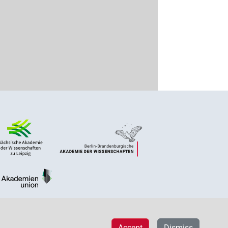
Accept
Dismiss