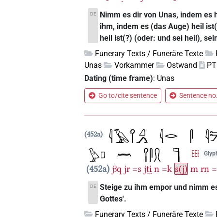
Nimm es dir von Unas, indem es hei
DE
ihm, indem es (das Auge) heil ist(?
heil ist(?) (oder: und sei heil), se
Funerary Texts / Funeräre Texte
Unas
Vorkammer
Ostwand
PT
Dating (time frame)
:
Unas
Go to/cite sentence
Sentence no.
452a
Glyph
452a
jꜣq
jr
=s
jṯi̯
n
=k
s(j)
m
rn
=
Steige zu ihm empor und nimm es
DE
Gottes'.
Funerary Texts / Funeräre Texte