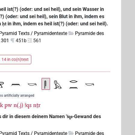
l ist(?) (oder: und sei heil), und sein Wasser in
) (oder: und sei heil), sein Blut in ihm, indem es
in
in ihm, indem es heil ist(?) (oder: und sei heil).
ḥt
Pyramid Texts / Pyramidentexte
Pyramide des
 301
451b
561
 14 in co(n)text
s artificially arranged
k
pw
n(.j)
ꜣqs
nṯr
 dir in diesem deinem Namen '
-Gewand des
ꜣqs
Pyramid Texts / Pyramidentexte
Pyramide des