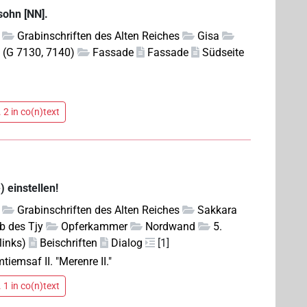
ssohn [NN].
Grabinschriften des Alten Reiches
Gisa
 (G 7130, 7140)
Fassade
Fassade
Südseite
 2 in co(n)text
) einstellen!
Grabinschriften des Alten Reiches
Sakkara
b des Tjy
Opferkammer
Nordwand
5.
links)
Beischriften
Dialog
[1]
tiemsaf II. "Merenre II."
 1 in co(n)text