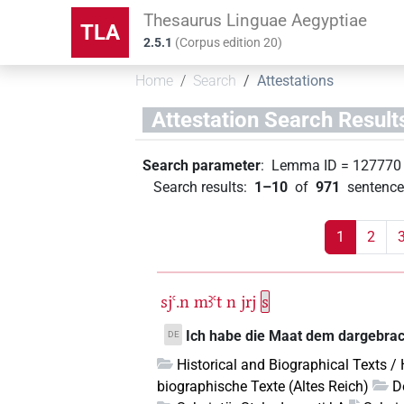
Thesaurus Linguae Aegyptiae
TLA
2.5.1
(
Corpus edition
20
)
Home
Search
Attestations
Attestation Search Result
Search parameter
:
Lemma ID
=
127770
Search results
:
1–10
of
971
sentence
1
2
sjꜥ.n
mꜣꜥt
n
jrj
s
Ich habe die Maat dem dargebracht
DE
Historical and Biographical Texts /
biographische Texte (Altes Reich)
D