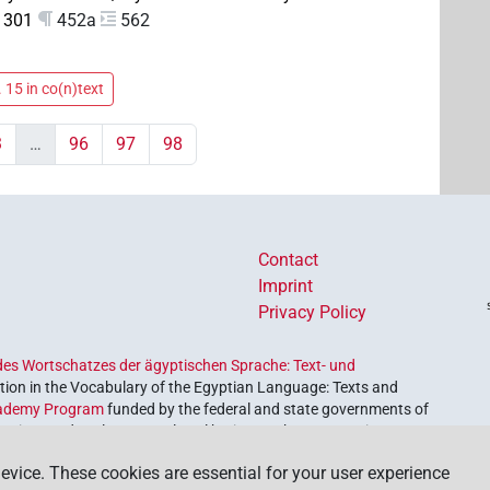
 301
452a
562
 15 in co(n)text
3
…
96
97
98
Contact
Imprint
Privacy Policy
es Wortschatzes der ägyptischen Sprache: Text- und
ion in the Vocabulary of the Egyptian Language: Texts and
ademy Program
funded by the federal and state governments of
etrieve and explore our cultural heritage. The program is
nces and Humanities
.
evice. These cookies are essential for your user experience