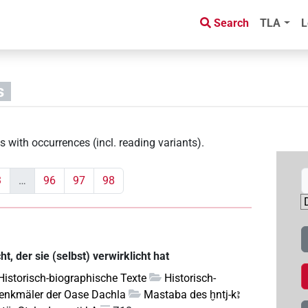
Search
TLA
L
s
s with occurrences (incl. reading variants)
.
3
…
96
97
98
, der sie (selbst) verwirklicht hat
 Historisch-biographische Texte
Historisch-
enkmäler der Oase Dachla
Mastaba des ḫntj-kꜣ