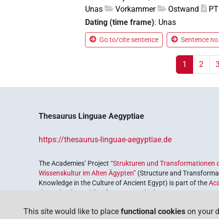
Unas
Vorkammer
Ostwand
PT
Dating (time frame)
:
Unas
Go to/cite sentence
Sentence no.
1
2
Thesaurus Linguae Aegyptiae
https://thesaurus-linguae-aegyptiae.de
The Academies’ Project
“Strukturen und Transformationen d
Wissenskultur im Alten Ägypten”
(Structure and Transformat
Knowledge in the Culture of Ancient Egypt) is part of the
Ac
the Federal Republic of Germany, which serves to preserve, r
coordinated by the
Union of the German Academies of Scie
This site would like to place
functional cookies
on your d