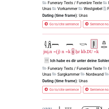
Funerary Texts / Funeräre Texte
Unas
Vorkammer
Westgiebel
Dating (time frame)
:
Unas
Go to/cite sentence
Sentence no.
jni̯.n
=(j)
n
=k
s
ẖr
kb.
=k
DU
Ich habe es dir unter deine Sohle
DE
Funerary Texts / Funeräre Texte
Unas
Sargkammer
Nordwand
Dating (time frame)
:
Unas
Go to/cite sentence
Sentence no.
131b