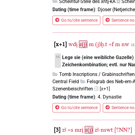
Scheintür-Stele des xntj-kA
Schein
Dating (time frame)
:
Djoser (Netjeriche
Go to/cite sentence
Sentence no.
x+1
wdi̯
s(j)
m
(j)ḫ.t
=f
m
nw
u
Lege sie (eine weibliche Gazelle)
DE
Zeichenkombination; evtl. nur Na
Tomb Inscriptions / Grabinschriften
Central Field
Felsgrab des Neb-em-
Szenenbeischriften
[x+1]
Dating (time frame)
:
4. Dynastie
Go to/cite sentence
Sentence no.
3
zꜣ
=s
mri̯
s(j)
zꜣ-nswt
[⸮NN?]