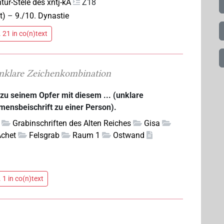
tür-Stele des xntj-kA
Z18
t)
–
9./10. Dynastie
 21 in co(n)text
nklare Zeichenkombination
 zu seinem Opfer mit diesem ... (unklare
mensbeischrift zu einer Person).
Grabinschriften des Alten Reiches
Gisa
Achet
Felsgrab
Raum 1
Ostwand
 1 in co(n)text