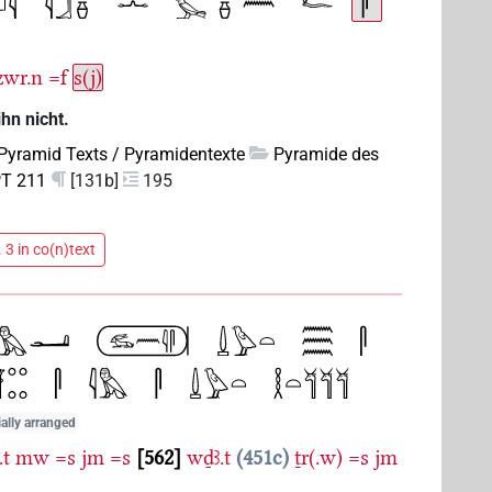
zwr.n
=f
s(j)
ihn nicht.
Pyramid Texts / Pyramidentexte
Pyramide des
T 211
[131b]
195
 3 in co(n)text
ially arranged
.t
mw
=s
jm
=s
562
wḏꜣ.t
451c
ṯr(.w)
=s
jm