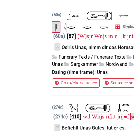
60a
Glyphs 
60a
87
(W)sjr
Wnjs
m
n
=k
jr
Osiris Unas, nimm dir das Horusa
DE
Funerary Texts / Funeräre Texte
Unas
Sargkammer
Nordwand
Dating (time frame)
:
Unas
Go to/cite sentence
Sentence no.
274c
274c
410
wḏ
Wnjs
nfr.t
jri̯
=f
s
Befiehlt Unas Gutes, tut er es.
DE