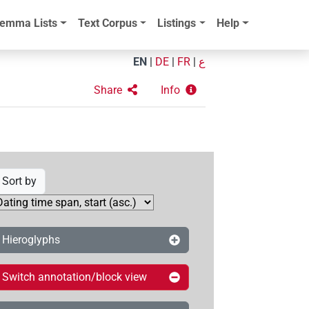
emma Lists
Text Corpus
Listings
Help
EN
|
DE
|
FR
|
ع
Share
Info
Sort by
Hieroglyphs
Switch annotation/block view