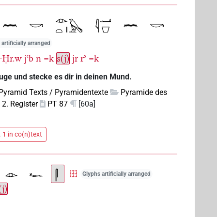
artificially arranged
.t-Ḥr.w
jꜥb
n
=k
s(j)
jr
rʾ
=k
uge und stecke es dir in deinen Mund.
Pyramid Texts / Pyramidentexte
Pyramide des
2. Register
PT 87
[60a]
 1 in co(n)text
Glyphs artificially arranged
(j)