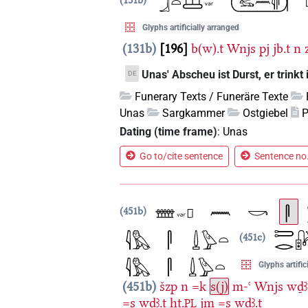
Glyphs artificially arranged
131b
196
b(w).t
Wnjs
pj
jb.t
n
Unas' Abscheu ist Durst, er trinkt 
DE
Funerary Texts / Funeräre Texte
Unas
Sargkammer
Ostgiebel
P
Dating (time frame)
:
Unas
Go to/cite sentence
Sentence no.
451b
451c
Glyphs artific
451b
šzp
n
=k
s(j)
m-ꜥ
Wnjs
wḏꜣ
=s
wḏꜣ.t
ḥt.
jm
=s
wḏꜣ.t
PL