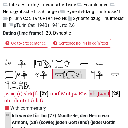
Literary Texts / Literarische Texte
Erzählungen
Neuägyptische Erzählungen
Syrienfeldzug Thutmosis' III.
pTurin Cat. 1940+1941+o.Nr.
Syrienfeldzug Thutmosis'
III.
pTurin Cat. 1940+1941, rto 2,6
Dating (time frame)
:
20. Dynastie
Go to/cite sentence
Sentence no. 44 in co(n)text
jw
=j
(r)
shꜣr{t}
27
n
=f
Mnt.jw
Rꜥw
nb-Jwn.t
28
nṯr
nb
nṯr.t
〈nb.t〉
With commentary
Ich werde für ihn (27) Month-Re, den Herrn von
DE
Armant, (28) (sowie) jeden Gott (und) 〈jede〉 Göttin