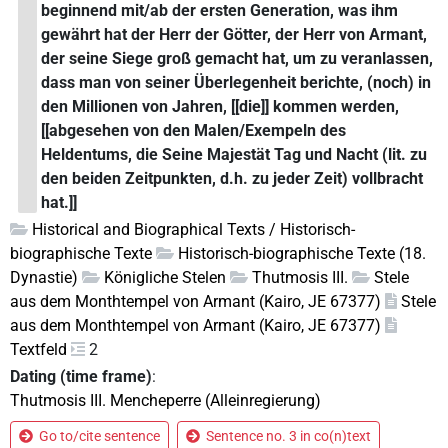
beginnend mit/ab der ersten Generation, was ihm
gewährt hat der Herr der Götter, der Herr von Armant,
der seine Siege groß gemacht hat, um zu veranlassen,
dass man von seiner Überlegenheit berichte, (noch) in
den Millionen von Jahren, [[die]] kommen werden,
[[abgesehen von den Malen/Exempeln des
Heldentums, die Seine Majestät Tag und Nacht (lit. zu
den beiden Zeitpunkten, d.h. zu jeder Zeit) vollbracht
hat.]]
Historical and Biographical Texts / Historisch-
biographische Texte
Historisch-biographische Texte (18.
Dynastie)
Königliche Stelen
Thutmosis III.
Stele
aus dem Monthtempel von Armant (Kairo, JE 67377)
Stele
aus dem Monthtempel von Armant (Kairo, JE 67377)
Textfeld
2
Dating (time frame)
:
Thutmosis III. Mencheperre (Alleinregierung)
Go to/cite sentence
Sentence no. 3 in co(n)text