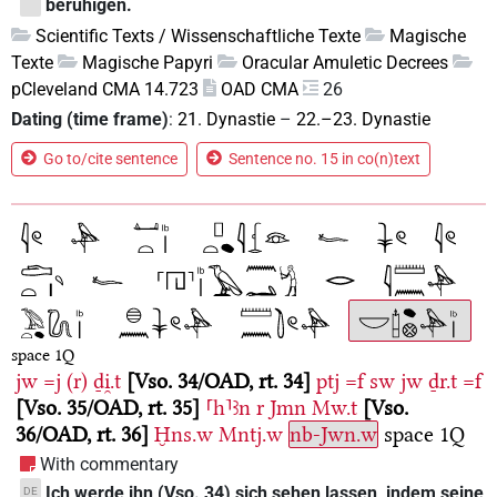
beruhigen.
Scientific Texts / Wissenschaftliche Texte
Magische
Texte
Magische Papyri
Oracular Amuletic Decrees
pCleveland CMA 14.723
OAD CMA
26
Dating (time frame)
:
21. Dynastie
–
22.–23. Dynastie
Go to/cite sentence
Sentence no. 15 in co(n)text
space 1Q
jw
=j
(r)
ḏi̯.t
Vso. 34/OAD, rt. 34
ptj
=f
sw
jw
ḏr.t
=f
Vso. 35/OAD, rt. 35
⸢h⸣ꜣn
r
Jmn
Mw.t
Vso.
36/OAD, rt. 36
Ḫns.w
Mntj.w
nb-Jwn.w
space 1Q
With commentary
Ich werde ihn (Vso. 34) sich sehen lassen, indem seine
DE