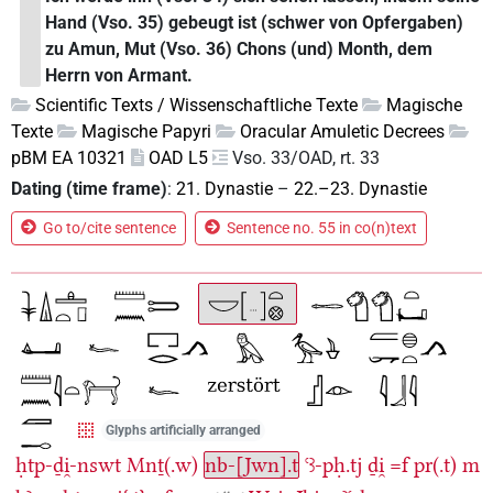
Hand (Vso. 35) gebeugt ist (schwer von Opfergaben)
zu Amun, Mut (Vso. 36) Chons (und) Month, dem
Herrn von Armant.
Scientific Texts / Wissenschaftliche Texte
Magische
Texte
Magische Papyri
Oracular Amuletic Decrees
pBM EA 10321
OAD L5
Vso. 33/OAD, rt. 33
Dating (time frame)
:
21. Dynastie
–
22.–23. Dynastie
Go to/cite sentence
Sentence no. 55 in co(n)text
Glyphs artificially arranged
ḥtp-ḏi̯-nswt
Mnṯ(.w)
nb-[Jwn].t
ꜥꜣ-pḥ.tj
ḏi̯
=f
pr(.t)
m