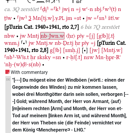
ca. 3Q zerstört
⸢ḏi̯⸣
=⸢k⸣
jwi̯
n
=j
wꜥ-n
sbj.⸢w⸣(t)
n
ṯꜣw
•
⸢jw⸣
3
Mn[tj.w].y.
jm
=st
•
jw
=⸢sn⸣
štꜣ.w
PL
pTurin Cat. 1940+1941, rto 2,7
6 bis 7Q zerstört
nbw
•
jw
Mntj
nb-Jwn.w
〈ḥr〉
pꜣy
=[j]
[gꜣb]{.t}
wnm.j
⸢•⸣
jw
Mntj.w
nb-Ḏr.tj
ḥr
pꜣy
=j
pTurin Cat.
1940+1941, rto 2,8
g[ꜣb]
[smḥ.j]
[•]
[jw]
[Mntj.w]
⸢nb⸣-Wꜣs.t
ḥr
sksky
=sn
•
r-ḥꜣ[.t]
nsw
Mn-ḫpr-Rꜥ
ꜥnḫ-(w)ḏꜣ-s(nb)
•
With commentary
"[---] Du mögest eine der Windböen (wörtl.: einen der
DE
Gegenwinde des Windes) zu mir kommen lassen,
wobei drei Monthgötter darin sein sollen, verborgen [--
-] Gold; während Month, der Herr von Armant, 〈auf〉
[m]einem rechten [Arm] und Month, der Herr von et-
Tod auf meinem [linken Arm ist, und während Month],
der Herr von Theben sie (die Feinde) vernichtet vor
dem König 𓍹Mencheperre𓍺 - LHG."