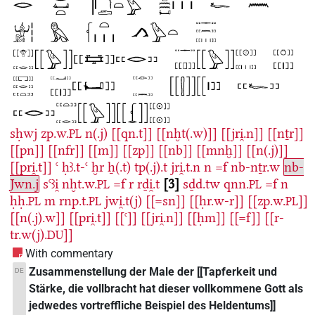
sḥwj
zp.w.
n(.j)
[[qn.t]]
[[nḫt(.w)]]
[[jri̯.n]]
[[nṯr]]
PL
[[pn]]
[[nfr]]
[[m]]
[[zp]]
[[nb]]
[[mnḫ]]
[[n(.j)]]
[[pri̯.t]]
ꜥ
ḥꜣ.t-ꜥ
ḫr
ẖ(.t)
tp(.j).t
jri̯.t.n
n
=f
nb-nṯr.w
nb-
Jwn.j
sꜥꜣi̯
nḫt.w.
=f
r
rḏi̯.t
3
sḏd.tw
qnn.
=f
n
PL
PL
ḥḥ.
m
rnp.t.
jwi̯.t(j)
[[=sn]]
[[ḥr.w-r]]
[[zp.w.
]]
PL
PL
PL
[[n(.j).w]]
[[pri̯.t]]
[[ꜥ]]
[[jri̯.n]]
[[ḥm]]
[[=f]]
[[r-
tr.w(j).
]]
DU
With commentary
Zusammenstellung der Male der [[Tapferkeit und
DE
Stärke, die vollbracht hat dieser vollkommene Gott als
jedwedes vortreffliche Beispiel des Heldentums]]