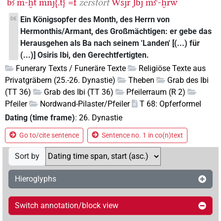
bꜣ
m-ḫt
mnj{.t}
=f
zerstört
Wsjr
Jbj
mꜣꜥ-ḫrw
Ein Königsopfer des Month, des Herrn von
DE
Hermonthis/Armant, des Großmächtigen: er gebe das
Herausgehen als Ba nach seinem 'Landen' [(...) für
(...)] Osiris Ibi, den Gerechtfertigten.
Funerary Texts / Funeräre Texte
Religiöse Texte aus
Privatgräbern (25.-26. Dynastie)
Theben
Grab des Ibi
(TT 36)
Grab des Ibi (TT 36)
Pfeilerraum (R 2)
Pfeiler
Nordwand-Pilaster/Pfeiler
T 68: Opferformel
Dating (time frame)
:
26. Dynastie
Go to/cite sentence
Sentence no. 1 in co(n)text
Sort by
Hieroglyphs
Switch annotation/block view