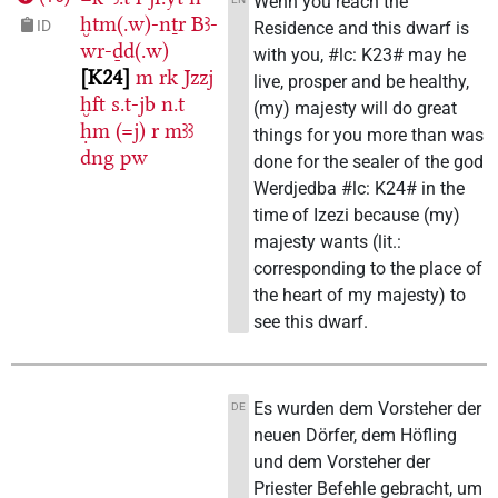
Wenn you reach the
ḫtm(.w)-nṯr
Bꜣ-
ID
Residence and this dwarf is
wr-ḏd(.w)
with you, #lc: K23# may he
K24
m
rk
Jzzj
live, prosper and be healthy,
ḫft
s.t-jb
n.t
(my) majesty will do great
ḥm
(=j)
r
mꜣꜣ
things for you more than was
dng
pw
done for the sealer of the god
Werdjedba #lc: K24# in the
time of Izezi because (my)
majesty wants (lit.:
corresponding to the place of
the heart of my majesty) to
see this dwarf.
Es wurden dem Vorsteher der
DE
neuen Dörfer, dem Höfling
und dem Vorsteher der
Priester Befehle gebracht, um