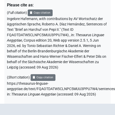
Please cite as
:
(
Full citation
)
Copy citation
Ingelore Hafemann
,
with contributions by
AV Wortschatz der
ägyptischen Sprache
, Roberto A. Díaz Hernández
,
Sentences of
Text "Brief an Harchuf von Pepi II." (Text ID
FQAOTDATW5CLNPC5MUU3PPU7W4)
,
in
:
Thesaurus Linguae
Aegyptiae
,
Corpus edition 20, Web app version 2.5.1, 5 Jun
2026, ed. by Tonio Sebastian Richter & Daniel A. Werning on
behalf of the Berlin-Brandenburgische Akademie der
Wissenschaften and Hans-Werner Fischer-Elfert & Peter Dils on
behalf of the Sächsische Akademie der Wissenschaften zu
Leipzig (accessed:
09 Aug 2026
)
(
Short citation
)
Copy citation
https://thesaurus-linguae-
aegyptiae.de/text/FQAOTDATW5CLNPC5MUU3PPU7W4/sentences
in
:
Thesaurus Linguae Aegyptiae
(
accessed
:
09 Aug 2026
)