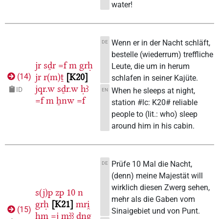
water!
Wenn er in der Nacht schläft,
DE
bestelle (wiederrum) treffliche
jr
sḏr
=f
m
grḥ
Leute, die um in herum
jr
r(m)ṯ
K20
(
14
)
schlafen in seiner Kajüte.
jqr.w
sḏr.w
ḥꜣ
ID
When he sleeps at night,
EN
=f
m
ẖnw
=f
station #lc: K20# reliable
people to (lit.: who) sleep
around him in his cabin.
Prüfe 10 Mal die Nacht,
DE
(denn) meine Majestät will
wirklich diesen Zwerg sehen,
s(j)p
zp
10
n
mehr als die Gaben vom
grḥ
K21
mri̯
(
15
)
Sinaigebiet und von Punt.
ḥm
=j
mꜣꜣ
dng