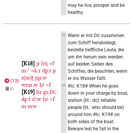
may he live, prosper and be
healthy.
Wenn er mit Dir zusammen
DE
zum Schiff herabsteigt,
bestelle treffliche Leute, die
um ihn herum sein werden
K18
jr
hꜣi̯
=f
auf beiden Seiten des
m-ꜥ
=k
r
dp.t
jr
Schiffes, die beachten, wenn
r(m)ṯ
jqr.w
er ins Wasser fällt.
(
13
)
wnn.w
ḥꜣ
=f
#lc: K18# When he goes
EN
ID
K19
ḥr
gs.
DU
down in your charge by boat,
dp.t
zꜣ.w
ḫr
=f
station (lit.: do) reliable
m
mw
people (lit.: who should be)
around him #lc: K19# on
both sides of the boat.
Beware lest he fall in the