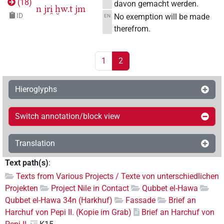
(
18
)
davon gemacht werden.
n
jri̯
ḫw.t
jm
ID
No exemption will be made
EN
therefrom.
1
2
Hieroglyphs
Switch annotation/block view
Translation
Text path(s)
:
Texts from Various Projects / Texte von unterschiedlichen
Projekten
Project Nile in Contact
Qubbet el-Hawa
Qubbet el-Hawa 34n (Harkhuf)
Fassade
Brief an
Harchuf von Pepi II. (Kopie im Grab)
Brief an Harchuf von