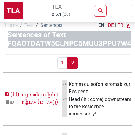
TLA
TLA
2.5.1
(
20
)
Home
Text
Sentences
EN
|
DE
|
FR
|
ع
Sentences of Text
FQAOTDATW5CLNPC5MUU3PPU7W4
1
2
Komm du sofort stromab zur
DE
Residenz.
mj
r
=k
m
ḫdi̯.t
(
11
)
Head (lit.: come) downstream
EN
r
ẖnw
ḥr-ꜥ.w(j)
ID
to the Residence
immediately!