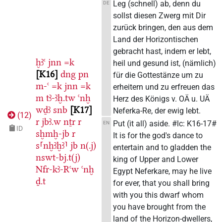
Leg (schnell) ab, denn du
DE
sollst diesen Zwerg mit Dir
zurück bringen, den aus dem
Land der Horizontischen
gebracht hast, indem er lebt,
ḫꜣꜥ
jnn
=k
heil und gesund ist, (nämlich)
K16
dng
pn
für die Gottestänze um zu
m-ꜥ
=k
jnn
=k
erheitern und zu erfreuen das
m
tꜣ-ꜣḫ.tw
ꜥnḫ
Herz des Königs v. OÄ u. UÄ
wḏꜣ
snb
K17
Neferka-Re, der ewig lebt.
(
12
)
r
jbꜣ.w
nṯr
r
Put (it all) aside. #lc: K16-17#
EN
ID
sḫmḫ-jb
r
It is for the god's dance to
s⸢nḫꜣḫꜣ⸣
jb
n(.j)
entertain and to gladden the
nswt-bj.t(j)
king of Upper and Lower
Nfr-kꜣ-Rꜥw
ꜥnḫ
Egypt Neferkare, may he live
ḏ.t
for ever, that you shall bring
with you this dwarf whom
you have brought from the
land of the Horizon-dwellers,