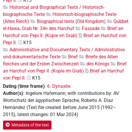
Pepi II.
K15
Historical and Biographical Texts / Historisch-
biographische Texte
Historisch-biographische Texte
(Altes Reich)
Biographical texts (Old Kingdom)
Qubbet
el-Hawa, Grab Nr. 34n des Harchuf
Fassade
Brief an
Harchuf von Pepi II. (Kopie im Grab)
Brief an Harchuf von
Pepi II.
K15
Administrative and Documentary Texts / Administrative
und dokumentarische Texte
Brief
Briefe des Alten
Reiches und der Ersten Zwischenzeit
des Königs
Brief
an Harchuf von Pepi II. (Kopie im Grab)
Brief an Harchuf
von Pepi II.
K15
Dating (time frame)
:
6. Dynastie
Author(s)
:
Ingelore Hafemann
;
with contributions by
:
AV
Wortschatz der ägyptischen Sprache
,
Roberto A. Díaz
Hernández
(
Text file created
:
before June 2015 (1992–
2015)
,
latest changes
:
01 Mar 2024
)
Metadata of the text