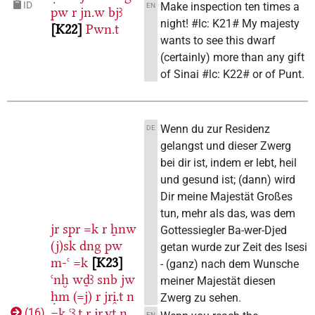
ID
Make inspection ten times a
EN
pw
r
jn.w
bjꜣ
night! #lc: K21# My majesty
K22
Pwn.t
wants to see this dwarf
(certainly) more than any gift
of Sinai #lc: K22# or of Punt.
Wenn du zur Residenz
DE
gelangst und dieser Zwerg
bei dir ist, indem er lebt, heil
und gesund ist; (dann) wird
Dir meine Majestät Großes
tun, mehr als das, was dem
jr
spr
=k
r
ẖnw
Gottessiegler Ba-wer-Djed
(j)sk
dng
pw
getan wurde zur Zeit des Isesi
m-ꜥ
=k
K23
- (ganz) nach dem Wunsche
ꜥnḫ
wḏꜣ
snb
jw
meiner Majestät diesen
ḥm
(=j)
r
jri̯.t
n
Zwerg zu sehen.
=k
ꜥꜣ.t
r
jr.yt
n
(
16
)
EN