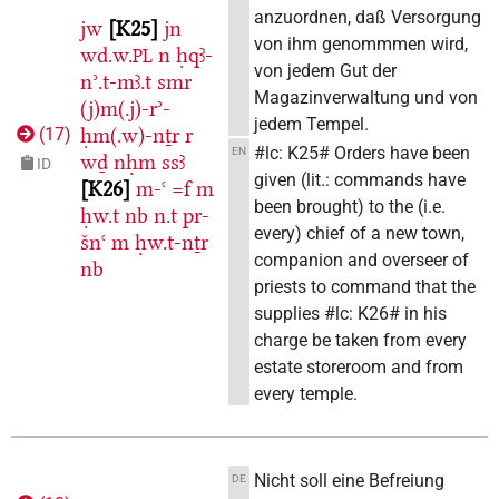
anzuordnen, daß Versorgung
jw
K25
jn
von ihm genommmen wird,
wd.w.
n
ḥqꜣ-
PL
von jedem Gut der
nʾ.t-mꜣ.t
smr
Magazinverwaltung und von
(j)m(.j)-rʾ-
jedem Tempel.
ḥm(.w)-nṯr
r
(
17
)
#lc: K25# Orders have been
EN
wḏ
nḥm
ssꜣ
ID
given (lit.: commands have
K26
m-ꜥ
=f
m
been brought) to the (i.e.
ḥw.t
nb
n.t
pr-
every) chief of a new town,
šnꜥ
m
ḥw.t-nṯr
companion and overseer of
nb
priests to command that the
supplies #lc: K26# in his
charge be taken from every
estate storeroom and from
every temple.
Nicht soll eine Befreiung
DE