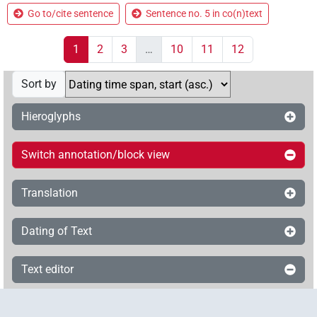
Go to/cite sentence
Sentence no. 5 in co(n)text
1
2
3
…
10
11
12
Sort by
Hieroglyphs
Switch annotation/block view
Translation
Dating of Text
Text editor