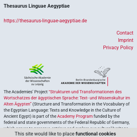
Thesaurus Linguae Aegyptiae
https://thesaurus-linguae-aegyptiae.de
Contact
Imprint
Privacy Policy
The Academies’ Project
“Strukturen und Transformationen des
Wortschatzes der ägyptischen Sprache: Text- und Wissenskultur im
Alten Ägypten”
(Structure and Transformation in the Vocabulary of
the Egyptian Language: Texts and Knowledge in the Culture of
Ancient Egypt) is part of the
Academy Program
funded by the
federal and state governments of the Federal Republic of Germany,
which serves to preserve, retrieve and explore our cultural heritage.
This site would like to place
functional cookies
The program is coordinated by the
Union of the German Academies