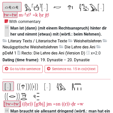
tw=tw
m-⸢sꜣ⸣
=k
ḥr
jṯꜣ
With commentary
Man ist (dann) (mit einem Rechtsanspruch) hinter dir
DE
her und nimmt (etwas) mit (wörtl.: beim Nehmen).
Literary Texts / Literarische Texte
Weisheitslehren
Neuägyptische Weisheitslehren
Die Lehre des Ani
pDeM 1
Recto: Die Lehre des Ani (Version D)
x+2.0
Dating (time frame)
:
19. Dynastie
–
20. Dynastie
Go to/cite sentence
Sentence no. 15 in co(n)text
[tw=tw]
((ḥr))
[gꜣbi̯]
jm
=sn
((r))-ḏr
=w
Man braucht sie allesamt dringend (wörtl.: man hat ein
DE