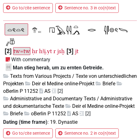
Go to/cite sentence
Sentence no. 3 in co(n)text
2
tw=tw
ḥr
hꜣi̯.yt
r
jsḫ
3
jt
With commentary
Man stieg herab, um zu ernten Getreide.
DE
Texts from Various Projects / Texte von unterschiedlichen
Projekten
Deir el Medine online-Projekt
Briefe
oBerlin P 11252
AS
[2]
Administrative and Documentary Texts / Administrative
und dokumentarische Texte
Deir el Medine online-Projekt
Briefe
oBerlin P 11252
AS
[2]
Dating (time frame)
:
19. Dynastie
Go to/cite sentence
Sentence no. 2 in co(n)text