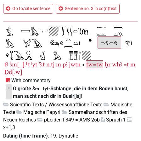
Go to/cite sentence
Sentence no. 3 in co(n)text
tꜣ
šm[_].⸢t⸣yt
ꜥꜣ.t
n.tj
m
pꜣ
jwtn
•
tw=tw
ḥr
wḫꜣ
=ṯ
m
Ḏd[.w]
With commentary
O große
-Schlange, die in dem Boden haust,
DE
Šm...tyt
man sucht nach dir in Busir[is]!
Scientific Texts / Wissenschaftliche Texte
Magische
Texte
Magische Papyri
Sammelhandschriften des
Neuen Reiches
pLeiden I 349 = AMS 26b
Spruch 1
x+1,3
Dating (time frame)
:
19. Dynastie