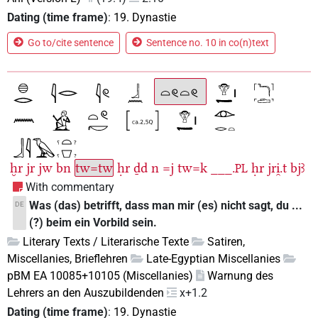
Dating (time frame)
:
19. Dynastie
Go to/cite sentence
Sentence no. 10 in co(n)text
ḫr
jr
jw
bn
tw=tw
ḥr
ḏd
n
=j
tw=k
___.
ḥr
jri̯.t
bjꜣ
PL
With commentary
Was (das) betrifft, dass man mir (es) nicht sagt, du ...
DE
(?) beim ein Vorbild sein.
Literary Texts / Literarische Texte
Satiren,
Miscellanies, Brieflehren
Late-Egyptian Miscellanies
pBM EA 10085+10105 (Miscellanies)
Warnung des
Lehrers an den Auszubildenden
x+1.2
Dating (time frame)
:
19. Dynastie