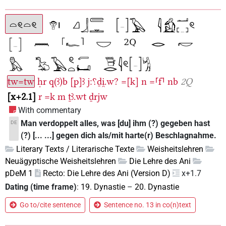
tw=tw
ḥr
q(ꜣ)b
[p]ꜣ
j:⸮ḏi̯.w?
=[k]
n
=⸢f⸣
nb
2Q
x+2.1
r
=k
m
ṯꜣ.wt
ḏrjw
With commentary
Man verdoppelt alles, was [du] ihm (?) gegeben hast
DE
(?) [... ...] gegen dich als/mit harte(r) Beschlagnahme.
Literary Texts / Literarische Texte
Weisheitslehren
Neuägyptische Weisheitslehren
Die Lehre des Ani
pDeM 1
Recto: Die Lehre des Ani (Version D)
x+1.7
Dating (time frame)
:
19. Dynastie
–
20. Dynastie
Go to/cite sentence
Sentence no. 13 in co(n)text