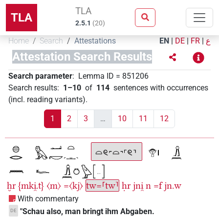
TLA
TLA
2.5.1
(
20
)
Home
Search
Attestations
EN
|
DE
|
FR
|
ع
Attestation Search Results
Search parameter
:
Lemma ID
=
851206
Search results
:
1–10
of
114
sentences with occurrences
(incl. reading variants)
.
1
2
3
…
10
11
12
ḫr
{mki̯.t}
〈m〉
=〈kj〉
tw=⸢tw⸣
ḥr
jni̯
n
=f
jn.w
With commentary
"Schau also, man bringt ihm Abgaben.
DE