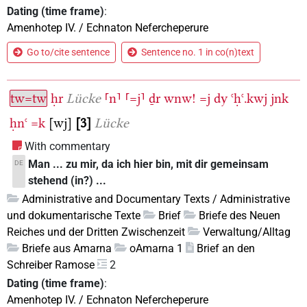
Dating (time frame)
:
Amenhotep IV. / Echnaton Nefercheperure
Go to/cite sentence
Sentence no. 1 in co(n)text
tw=tw
ḥr
Lücke
⸢n⸣
⸢=j⸣
ḏr
wnw!
=j
dy
ꜥḥꜥ.kwj
jnk
ḥnꜥ
=k
[wj]
3
Lücke
With commentary
Man ... zu mir, da ich hier bin, mit dir gemeinsam
DE
stehend (in?) ...
Administrative and Documentary Texts / Administrative
und dokumentarische Texte
Brief
Briefe des Neuen
Reiches und der Dritten Zwischenzeit
Verwaltung/Alltag
Briefe aus Amarna
oAmarna 1
Brief an den
Schreiber Ramose
2
Dating (time frame)
:
Amenhotep IV. / Echnaton Nefercheperure