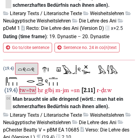
schmerzhaftes Bedürfnis nach ihnen allen).
Literary Texts / Literarische Texte
Weisheitslehren
Neuägyptische Weisheitslehren
Die Lehre des Ani
pDeM 1
Recto: Die Lehre des Ani (Version D)
x+2.5
Dating (time frame)
:
19. Dynastie
–
20. Dynastie
Go to/cite sentence
Sentence no. 24 in co(n)text
19.4
19.4
tw=tw
ḥr
gꜣbi̯
m-jm
=sn
2.11
r-ḏr.w
Man braucht sie alle dringend (wörtl.: man hat ein
DE
schmerzhaftes Bedürfnis nach ihnen allen).
Literary Texts / Literarische Texte
Weisheitslehren
Neuägyptische Weisheitslehren
Die Lehre des Ani
pChester Beatty V = pBM EA 10685
Verso: Die Lehre des
Ani (Version L)
(19.4)
2.10