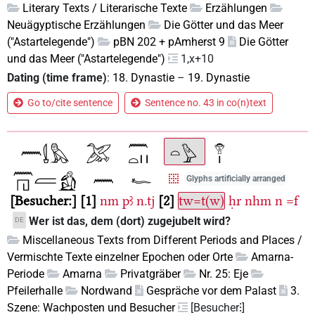
Literary Texts / Literarische Texte
Erzählungen
Neuägyptische Erzählungen
Die Götter und das Meer
("Astartelegende")
pBN 202 + pAmherst 9
Die Götter
und das Meer ("Astartelegende")
1,x+10
Dating (time frame)
:
18. Dynastie
–
19. Dynastie
Go to/cite sentence
Sentence no. 43 in co(n)text
Glyphs artificially arranged
Besucher:
1
nm
pꜣ
n.tj
2
tw=t(w)
ḥr
nhm
n
=f
Wer ist das, dem (dort) zugejubelt wird?
DE
Miscellaneous Texts from Different Periods and Places /
Vermischte Texte einzelner Epochen oder Orte
Amarna-
Periode
Amarna
Privatgräber
Nr. 25: Eje
Pfeilerhalle
Nordwand
Gespräche vor dem Palast
3.
Szene: Wachposten und Besucher
[Besucher⁝]