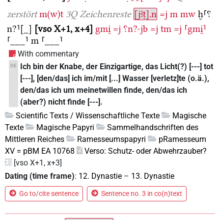
zerstört
m(w)t
3Q Zeichenreste
[jꜣṯ].n
=j
m
mw
ḫ⸢⸮
n?⸣[_]
vso X+1, x+4
gmi̯
=j
⸮n?-jb
=j
tm
=j
⸢gmi̯⸣
⸢___⸣
m
⸢___⸣
With commentary
Ich bin der Knabe, der Einzigartige, das Licht(?) [---] tot
DE
[---], [den/das] ich im/mit [...] Wasser [verletz]te (o.ä.),
den/das ich um meinetwillen finde, den/das ich
(aber?) nicht finde [---].
Scientific Texts / Wissenschaftliche Texte
Magische
Texte
Magische Papyri
Sammelhandschriften des
Mittleren Reiches
Ramesseumspapyri
pRamesseum
XV = pBM EA 10768
Verso: Schutz- oder Abwehrzauber?
[vso X+1, x+3]
Dating (time frame)
:
12. Dynastie
–
13. Dynastie
Go to/cite sentence
Sentence no. 3 in co(n)text