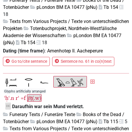
Funerary Texts / Funeräre Texte
Books of the Dead /
Totenbücher
pLondon BM EA 10477 (pNu)
Tb 154
18
Texts from Various Projects / Texte von unterschiedlichen
Projekten
Totenbuchprojekt, Nordrhein-Westfälische
Akademie der Wissenschaften
pLondon BM EA 10477
(pNu)
Tb 154
18
Dating (time frame)
:
Amenhotep II. Aacheperure
Go to/cite sentence
Sentence no. 61 in co(n)text
Glyphs artificially arranged
ꜥḥꜥ.n
rʾ
=f
jꜣṯ(.w)
Daraufhin war sein Mund verletzt.
DE
Funerary Texts / Funeräre Texte
Books of the Dead /
Totenbücher
pLondon BM EA 10477 (pNu)
Tb 115
5
Texts from Various Projects / Texte von unterschiedlichen