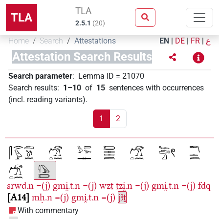
TLA
TLA
2.5.1
(
20
)
Home
Search
Attestations
EN
|
DE
|
FR
|
ع
Attestation Search Results
Search parameter
:
Lemma ID
=
21070
Search results
:
1–10
of
15
sentences with occurrences
(incl. reading variants)
.
1
2
srwd.n
=(j)
gmi̯.t.n
=(j)
wzṯ
ṯzi̯.n
=(j)
gmi̯.t.n
=(j)
fdq
A14
mḥ.n
=(j)
gmi̯.t.n
=(j)
jꜣṯ
With commentary