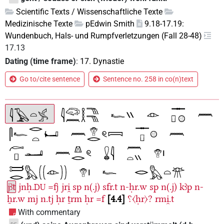
Scientific Texts / Wissenschaftliche Texte
Medizinische Texte
pEdwin Smith
9.18-17.19:
Wundenbuch, Hals- und Rumpfverletzungen (Fall 28-48)
17.13
Dating (time frame)
:
17. Dynastie
Go to/cite sentence
Sentence no. 258 in co(n)text
jꜣt
jnḥ.
=fj
jri̯
sp
n(.j)
sfr.t
n-ḥr.w
sp
n(.j)
kꜣp
n-
DU
ẖr.w
mj
n.tj
ḥr
ṯrm
ḥr
=f
4.4
⸮〈ḥr〉?
rmi̯.t
With commentary