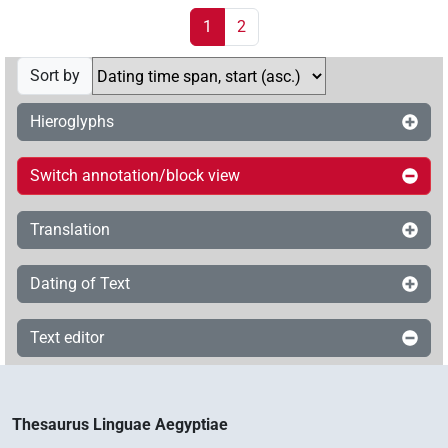
1
2
Sort by
Hieroglyphs
Switch annotation/block view
Translation
Dating of Text
Text editor
Thesaurus Linguae Aegyptiae