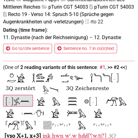
Mittleren Reiches
pTurin CGT 54003
pTurin CGT 54003
Recto 19 - Verso 14: Spruch 5-10 (Sprüche gegen
Augenkrankheiten und -verletzungen)
rto 22
Dating (time frame)
:
11. Dynastie (nach der Reichseinigung)
–
12. Dynastie
Go to/cite sentence
Sentence no. 7 in co(n)text
(
One of
2
reading variants of this sentence
:
#1
,
>> #2 <<
)
vso X+1, x+3
jnk
ḥwn
wꜥ.w
ḥḏḏ[⸮w.tj?]
3Q