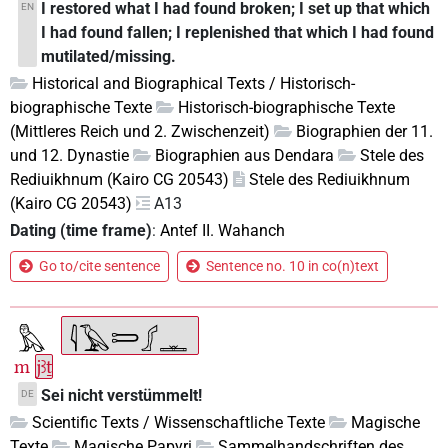
I restored what I had found broken; I set up that which
EN
I had found fallen; I replenished that which I had found
mutilated/missing.
Historical and Biographical Texts / Historisch-
biographische Texte
Historisch-biographische Texte
(Mittleres Reich und 2. Zwischenzeit)
Biographien der 11.
und 12. Dynastie
Biographien aus Dendara
Stele des
Rediuikhnum (Kairo CG 20543)
Stele des Rediuikhnum
(Kairo CG 20543)
A13
Dating (time frame)
:
Antef II. Wahanch
Go to/cite sentence
Sentence no. 10 in co(n)text
m
jꜣṯ
Sei nicht verstümmelt!
DE
Scientific Texts / Wissenschaftliche Texte
Magische
Texte
Magische Papyri
Sammelhandschriften des