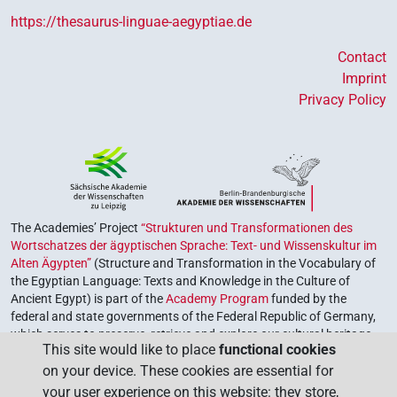
https://thesaurus-linguae-aegyptiae.de
Contact
Imprint
Privacy Policy
The Academies’ Project
“Strukturen und Transformationen des
Wortschatzes der ägyptischen Sprache: Text- und Wissenskultur im
Alten Ägypten”
(Structure and Transformation in the Vocabulary of
the Egyptian Language: Texts and Knowledge in the Culture of
Ancient Egypt) is part of the
Academy Program
funded by the
federal and state governments of the Federal Republic of Germany,
which serves to preserve, retrieve and explore our cultural heritage.
This site would like to place
functional cookies
The program is coordinated by the
Union of the German Academies
on your device. These cookies are essential for
of Sciences and Humanities
.
your user experience on this website: they store,