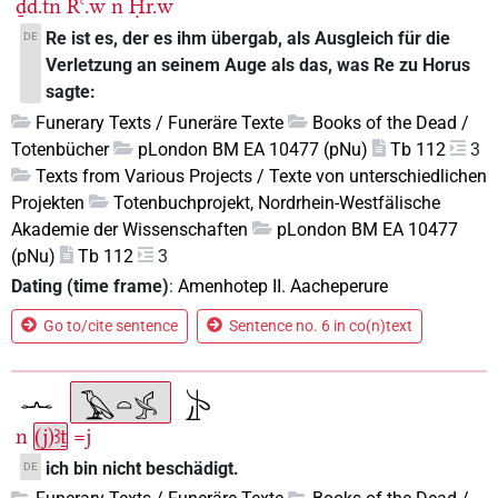
ḏd.tn
Rꜥ.w
n
Ḥr.w
Re ist es, der es ihm übergab, als Ausgleich für die
DE
Verletzung an seinem Auge als das, was Re zu Horus
sagte:
Funerary Texts / Funeräre Texte
Books of the Dead /
Totenbücher
pLondon BM EA 10477 (pNu)
Tb 112
3
Texts from Various Projects / Texte von unterschiedlichen
Projekten
Totenbuchprojekt, Nordrhein-Westfälische
Akademie der Wissenschaften
pLondon BM EA 10477
(pNu)
Tb 112
3
Dating (time frame)
:
Amenhotep II. Aacheperure
Go to/cite sentence
Sentence no. 6 in co(n)text
n
(j)ꜣṯ
=j
ich bin nicht beschädigt.
DE