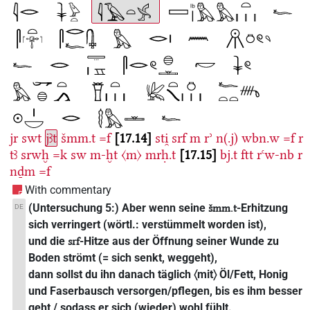
jr
swt
jꜣt
šmm.t
=f
17.14
sti̯
srf
m
rʾ
n(.j)
wbn.w
=f
r
tꜣ
srwḫ
=k
sw
m-ḫt
〈m〉
mrḥ.t
17.15
bj.t
ftt
rꜥw-nb
r
nḏm
=f
With commentary
(Untersuchung 5:) Aber wenn seine
-Erhitzung
DE
šmm.t
sich verringert (wörtl.: verstümmelt worden ist),
und die
-Hitze aus der Öffnung seiner Wunde zu
srf
Boden strömt (= sich senkt, weggeht),
dann sollst du ihn danach täglich 〈mit〉 Öl/Fett, Honig
und Faserbausch versorgen/pflegen, bis es ihm besser
geht / sodass er sich (wieder) wohl fühlt.