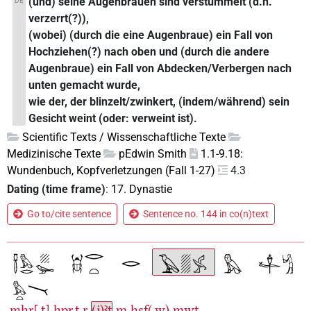
(und) seine Augenbrauen sind verstümmelt (d.h.
DE
verzerrt(?)),
(wobei) (durch die eine Augenbraue) ein Fall von
Hochziehen(?) nach oben und (durch die andere
Augenbraue) ein Fall von Abdecken/Verbergen nach
unten gemacht wurde,
wie der, der blinzelt/zwinkert, (indem/während) sein
Gesicht weint (oder: verweint ist).
Scientific Texts / Wissenschaftliche Texte
Medizinische Texte
pEdwin Smith
1.1-9.18:
Wundenbuch, Kopfverletzungen (Fall 1-27)
4.3
Dating (time frame)
:
17. Dynastie
Go to/cite sentence
Sentence no. 144 in co(n)text
mḥr[.t]
ḫpr.t
r
(j)ꜣt
m
ḫsf(.w)
mwt