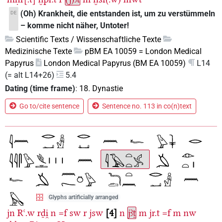
(Oh) Krankheit, die entstanden ist, um zu verstümmeln
DE
– komme nicht näher, Untoter!
Scientific Texts / Wissenschaftliche Texte
Medizinische Texte
pBM EA 10059 = London Medical
Papyrus
London Medical Papyrus (BM EA 10059)
L14
(= alt L14+26)
5.4
Dating (time frame)
:
18. Dynastie
Go to/cite sentence
Sentence no. 113 in co(n)text
Glyphs artificially arranged
jn
Rꜥ.w
rḏi̯
n
=f
sw
r
jsw
4
n
jꜣṯ
m
jr.t
=f
m
nw