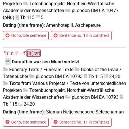
Projekten
Totenbuchprojekt, Nordrhein-Westfälische
Akademie der Wissenschaften
pLondon BM EA 10477
(pNu)
Tb 115
5
Dating (time frame)
:
Amenhotep II. Aacheperure
Go to/cite sentence
Sentence no. 13 in co(n)text
ꜥḥꜥ.n
rʾ
=f
jꜣṯ(.w)
Daraufhin war sen Mund verletzt.
DE
Funerary Texts / Funeräre Texte
Books of the Dead /
Totenbücher
pLondon BM EA 10793
Tb 115
24,20
Texts from Various Projects / Texte von unterschiedlichen
Projekten
Totenbuchprojekt, Nordrhein-Westfälische
Akademie der Wissenschaften
pLondon BM EA 10793
Tb 115
24,20
Dating (time frame)
:
Siamun Netjerycheperre-Setepenamun
Go to/cite sentence
Sentence no. 11 in co(n)text