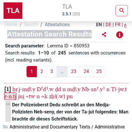
TLA
TLA
2.5.1
(
20
)
Home
Search
Attestations
EN
|
DE
|
FR
|
ع
Attestation Search Results
Search parameter
:
Lemma ID
=
850953
Search results
:
1–10
of
245
sentences with occurrences
(incl. reading variants)
.
1
2
3
…
23
24
25
1
ḥr.j-mḏꜣ.y
D⸢d⸣.w
ḏd
n
mḏꜣ.y
Nb-sn⸢.y⸣
n
Tꜣ-jw.t
r-n.tj
jni̯
=tw
n
=k
zẖꜣ(.w)
pn
Der Polizeioberst Dedu schreibt an den Medja-
DE
Polizisten Neb-seny, der von der Ta-jut folgendes: Man
brachte dir dieses Schriftstück.
Administrative and Documentary Texts / Administrative