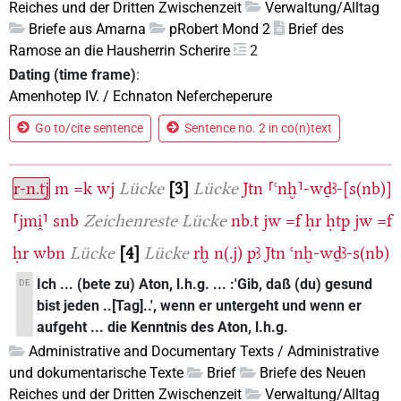
Reiches und der Dritten Zwischenzeit
Verwaltung/Alltag
Briefe aus Amarna
pRobert Mond 2
Brief des
Ramose an die Hausherrin Scherire
2
Dating (time frame)
:
Amenhotep IV. / Echnaton Nefercheperure
Go to/cite sentence
Sentence no. 2 in co(n)text
r-n.tj
m
=k
wj
Lücke
3
Lücke
Jtn
⸢ꜥnḫ⸣-wḏꜣ-[s(nb)]
⸢jmi̯⸣
snb
Zeichenreste
Lücke
nb.t
jw
=f
ḥr
ḥtp
jw
=f
ḥr
wbn
Lücke
4
Lücke
rḫ
n(.j)
pꜣ
Jtn
ꜥnḫ-wḏꜣ-s(nb)
Ich ... (bete zu) Aton, l.h.g. ... :'Gib, daß (du) gesund
DE
bist jeden ..[Tag]..', wenn er untergeht und wenn er
aufgeht ... die Kenntnis des Aton, l.h.g.
Administrative and Documentary Texts / Administrative
und dokumentarische Texte
Brief
Briefe des Neuen
Reiches und der Dritten Zwischenzeit
Verwaltung/Alltag