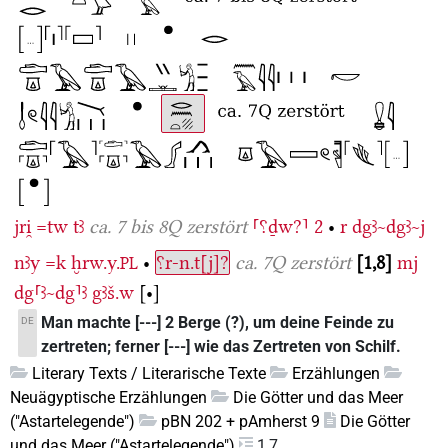
jri̯
=tw
tꜣ
ca. 7 bis 8Q zerstört
⸢⸮ḏw?⸣
2
•
r
dgꜣ~dgꜣ~j
nꜣy
=k
ḫrw.y.
•
⸮r-n.t[j]?
ca. 7Q zerstört
1,8
mj
PL
dg⸢ꜣ~dg⸣ꜣ
gꜣš.w
[•]
Man machte [---] 2 Berge (?), um deine Feinde zu
DE
zertreten; ferner [---] wie das Zertreten von Schilf.
Literary Texts / Literarische Texte
Erzählungen
Neuägyptische Erzählungen
Die Götter und das Meer
("Astartelegende")
pBN 202 + pAmherst 9
Die Götter
und das Meer ("Astartelegende")
1,7