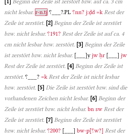
1
Beginn der Zeile ist zerstört bzw. auf ca. 3 cm
nicht lesbar.
r-n.tj
⸮___?.PL
⸮nn?
j:ḏd
=k
Rest der
Zeile ist zerstört.
2
Beginn der Zeile ist zerstört
bzw. nicht lesbar.
⸮191?
Rest der Zeile ist auf ca. 4
cm nicht lesbar bzw. zerstört.
3
Beginn der Zeile
ist zerstört bzw. nicht lesbar.
[___]y
jw
ḥr
[___]
jw
Rest der Zeile ist zerstört.
4
Beginn der Zeile ist
zerstört.
⸮___?
=k
Rest der Zeile ist nicht lesbar
bzw. zerstört.
5
Die Zeile ist zerstört bzw. sind die
vorhandenen Zeichen nicht lesbar.
6
Beginn der
Zeile ist zerstört bzw. nicht lesbar.
bn
sw
Rest der
Zeile ist zerstört.
7
Beginn der Zeile ist zerstört
bzw. nicht lesbar.
⸮200?
[___]
bw-p[⸮w?]
Rest der