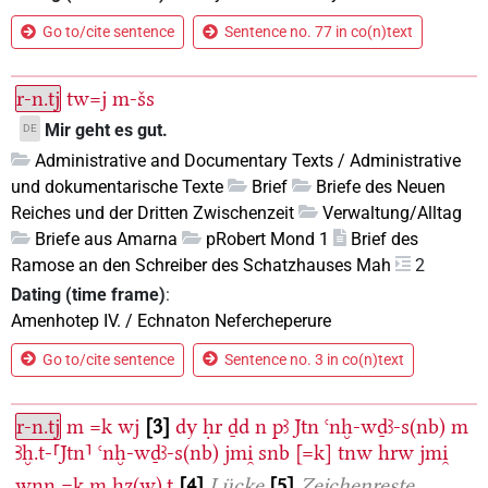
Go to/cite sentence
Sentence no. 77 in co(n)text
r-n.tj
tw=j
m-šs
Mir geht es gut.
DE
Administrative and Documentary Texts / Administrative
und dokumentarische Texte
Brief
Briefe des Neuen
Reiches und der Dritten Zwischenzeit
Verwaltung/Alltag
Briefe aus Amarna
pRobert Mond 1
Brief des
Ramose an den Schreiber des Schatzhauses Mah
2
Dating (time frame)
:
Amenhotep IV. / Echnaton Nefercheperure
Go to/cite sentence
Sentence no. 3 in co(n)text
r-n.tj
m
=k
wj
3
dy
ḥr
ḏd
n
pꜣ
Jtn
ꜥnḫ-wḏꜣ-s(nb)
m
Ꜣḫ.t-⸢Jtn⸣
ꜥnḫ-wḏꜣ-s(nb)
jmi̯
snb
[=k]
tnw
hrw
jmi̯
wnn
=k
m
ḥz(w).t
4
Lücke
5
Zeichenreste