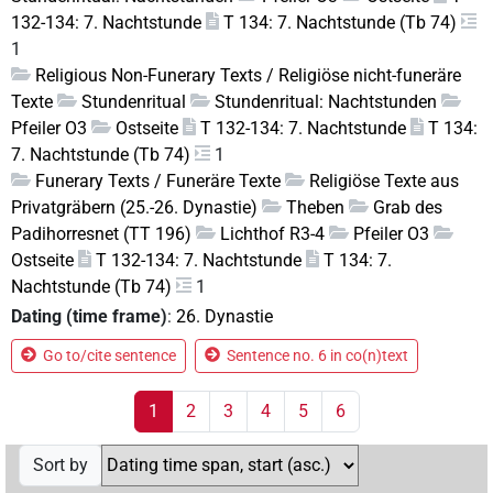
132-134: 7. Nachtstunde
T 134: 7. Nachtstunde (Tb 74)
1
Religious Non-Funerary Texts / Religiöse nicht-funeräre
Texte
Stundenritual
Stundenritual: Nachtstunden
Pfeiler O3
Ostseite
T 132-134: 7. Nachtstunde
T 134:
7. Nachtstunde (Tb 74)
1
Funerary Texts / Funeräre Texte
Religiöse Texte aus
Privatgräbern (25.-26. Dynastie)
Theben
Grab des
Padihorresnet (TT 196)
Lichthof R3-4
Pfeiler O3
Ostseite
T 132-134: 7. Nachtstunde
T 134: 7.
Nachtstunde (Tb 74)
1
Dating (time frame)
:
26. Dynastie
Go to/cite sentence
Sentence no. 6 in co(n)text
1
2
3
4
5
6
Sort by