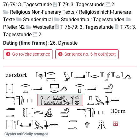
76-79: 3. Tagesstunde
T 79: 3. Tagesstunde
2
Religious Non-Funerary Texts / Religiöse nicht-funeräre
Texte
Stundenritual
Stundenritual: Tagesstunden
Pfeiler N2
Westseite
T 76-79: 3. Tagesstunde
T 79: 3.
Tagesstunde
2
Dating (time frame)
:
26. Dynastie
Go to/cite sentence
Sentence no. 6 in co(n)text
Glyphs artificially arranged