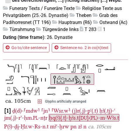
des Gerechtfertigten, ...] (richtig machen) [...] Wepu.
Funerary Texts / Funeräre Texte
Religiöse Texte aus
Privatgräbern (25.-26. Dynastie)
Theben
Grab des
Padihorresnet (TT 196)
Hauptraum (R6)
Ostwand (Ac)
Türrahmung
Türgewände links
T 283
1
Dating (time frame)
:
26. Dynastie
Go to/cite sentence
Sentence no. 2 in co(n)text
Glyphs artificially arranged
1
ḏ(d)-⸢mdw⸣
⸢jn⸣
⸢Wsr.w⸣
(j)r(.j)-pꜥ(.t)
ḥꜣ(.tj)-ꜥ
jm(.j)-rʾ-ḥm.
-nṯr
ḥq(ꜣ){.t}-ḫꜣs.t{
}〈
〉-m-Wꜣs.t
PL
DU
PL
P(ꜣ)-ḏi̯-Ḥr.w-Rs-n.t
mꜣꜥ-ḫrw
pn
zꜣ
n
ca. 105cm