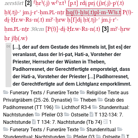
zerstört
2
⸢ḥr⸣(.j)
w⸢ꜥr.t⸣
[p.t]
rdi̯
pri̯
(j)r(.j)-pꜥ(.t)
ḥꜣ(.tj)-ꜥ
jm.j-rʾ-ḥm.
-nṯr
ḥq(ꜣ)-ḫꜣs(.t)pl-m-Wꜣs.t
P(ꜣ)-
PL
di̯-Ḥr.w-Rs-n(.t)
mꜣꜥ-ḫrw
ḥ[f]di̯
ḥꜣ(.tj)-ꜥ
jm.j-rʾ-
ḥm.
-nṯr
30cm
[P(ꜣ)]-di̯-Ḥr.w-Rs-n(.t)
3
mꜣꜥ-ḫrw
PL
ḥr
jꜣḫ(.w)
[...], der auf dem Gestade des Himmels ist, [ist es] der
DE
veranlasst, dass der Iri-pat, Hati-a, Vorsteher der
Priester, Herrscher der Wüsten in Theben,
Padihorresnet, der Gerechtfertigte emporsteigt, dass
der Hati-a, Vorsteher der Priester [...] Padihorresnet,
der Gerechtfertigte auf dem Lichtglanz emporklimmt.
Funerary Texts / Funeräre Texte
Religiöse Texte aus
Privatgräbern (25.-26. Dynastie)
Theben
Grab des
Padihorresnet (TT 196)
Lichthof R3-4
Stundenritual:
Nachtstunden
Pfeiler O3
Ostseite
T 132-134: 7.
Nachtstunde
T 134: 7. Nachtstunde (Tb 74)
1
Funerary Texts / Funeräre Texte
Stundenritual
Stundenritual: Nachtstunden
Pfeiler O3
Ostseite
T