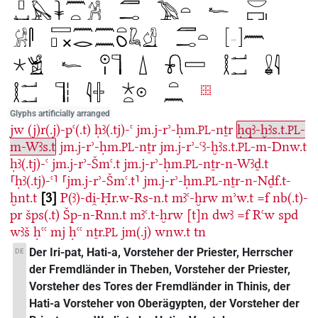
Glyphs artificially arranged
jw
(j)r(.j)-pꜥ(.t)
ḥꜣ(.tj)-ꜥ
jm.j-rʾ-ḥm.
-nṯr
ḥqꜣ-ḫꜣs.t.
-
PL
PL
m-Wꜣs.t
jm.j-rʾ-ḥm.
-nṯr
jm.j-rʾ-ꜥꜣ-ḫꜣs.t.
-m-Dnw.t
PL
PL
ḥꜣ(.tj)-ꜥ
jm.j-rʾ-Šmꜥ.t
jm.j-rʾ-ḥm.
-nṯr-n-Wꜣḏ.t
PL
⸢ḥꜣ(.tj)-ꜥ⸣
⸢jm.j-rʾ-Šmꜥ.t⸣
jm.j-rʾ-ḥm.
-nṯr-n-Nḏf.t-
PL
ḫnt.t
3
P(ꜣ)-di̯-Ḥr.w-Rs-n.t
mꜣꜥ-ḫrw
mʾw.t
=f
nb(.t)-
pr
šps(.t)
Šp-n-Rnn.t
mꜣꜥ.t-ḫrw
[t]n
dwꜣ
=f
Rꜥw
spd
wꜣš
ḥꜥꜥ
mj
ḥꜥꜥ
nṯr.
jm(.j)
wnw.t
tn
PL
Der Iri-pat, Hati-a, Vorsteher der Priester, Herrscher
DE
der Fremdländer in Theben, Vorsteher der Priester,
Vorsteher des Tores der Fremdländer in Thinis, der
Hati-a Vorsteher von Oberägypten, der Vorsteher der