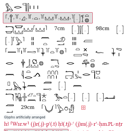
Glyphs artificially arranged
hꜣ
⸢Wsr.w⸣
(j)r(.j)-pꜥ(.t)
ḥꜣ(.tj)-ꜥ
(j)m(.j)-rʾ-ḥm.
-nṯr
PL