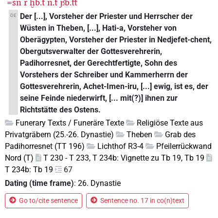
=sn
r
ḫb.t
n.t
jꜣb.tt
Der [...], Vorsteher der Priester und Herrscher der
DE
Wüsten in Theben, [...], Hati-a, Vorsteher von
Oberägypten, Vorsteher der Priester in Nedjefet-chent,
Obergutsverwalter der Gottesverehrerin,
Padihorresnet, der Gerechtfertigte, Sohn des
Vorstehers der Schreiber und Kammerherrn der
Gottesverehrerin, Achet-Imen-iru, [...] ewig, ist es, der
seine Feinde niederwirft, [... mit(?)] ihnen zur
Richtstätte des Ostens.
Funerary Texts / Funeräre Texte
Religiöse Texte aus
Privatgräbern (25.-26. Dynastie)
Theben
Grab des
Padihorresnet (TT 196)
Lichthof R3-4
Pfeilerrückwand
Nord (T)
T 230 - T 233, T 234b: Vignette zu Tb 19, Tb 19
T 234b: Tb 19
67
Dating (time frame)
:
26. Dynastie
Go to/cite sentence
Sentence no. 17 in co(n)text