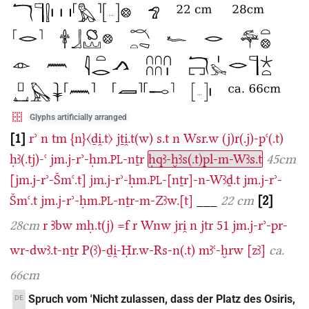
Glyphs artificially arranged
1
rʾ
n
tm
{n}〈ḏi̯.t〉
jṯi̯.t(w)
s.t
n
Wsr.w
(j)r(.j)-pꜥ(.t)
ḥꜣ(.tj)-ꜥ
jm.j-rʾ-ḥm.
-nṯr
ḥqꜣ-ḫꜣs(.t)pl-m-Wꜣs.t
45cm
PL
[jm.j-rʾ-Šmꜥ.t]
jm.j-rʾ-ḥm.
-[nṯr]-n-Wꜣḏ.t
jm.j-rʾ-
PL
Šmꜥ.t
jm.j-rʾ-ḥm.
-nṯr-m-Zꜣw.[t]
___
22 cm
2
PL
28cm
r
Ꜣbw
mḥ.t(j)
=f
r
Wnw
jri̯
n
jtr
51
jm.j-rʾ-pr-
wr-dwꜣ.t-nṯr
P(ꜣ)-ḏi̯-Ḥr.w-Rs-n(.t)
mꜣꜥ-ḫrw
[zꜣ]
ca.
66cm
Spruch vom 'Nicht zulassen, dass der Platz des Osiris,
DE