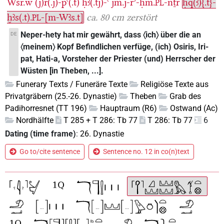
Wsr.w
(j)r(.j)-pꜥ(.t)
ḥꜣ(.tj)-ꜥ
jm.j-rʾ-ḥm.
-nṯr
ḥq(ꜣ){.t}-
PL
ḫꜣs(.t).
-[m-Wꜣs.t]
ca. 80 cm zerstört
PL
Neper-hety hat mir gewährt, dass 〈ich〉 über die an
DE
〈meinem〉 Kopf Befindlichen verfüge, (ich) Osiris, Iri-
pat, Hati-a, Vorsteher der Priester (und) Herrscher der
Wüsten [in Theben, ...].
Funerary Texts / Funeräre Texte
Religiöse Texte aus
Privatgräbern (25.-26. Dynastie)
Theben
Grab des
Padihorresnet (TT 196)
Hauptraum (R6)
Ostwand (Ac)
Nordhälfte
T 285 + T 286: Tb 77
T 286: Tb 77
6
Dating (time frame)
:
26. Dynastie
Go to/cite sentence
Sentence no. 12 in co(n)text