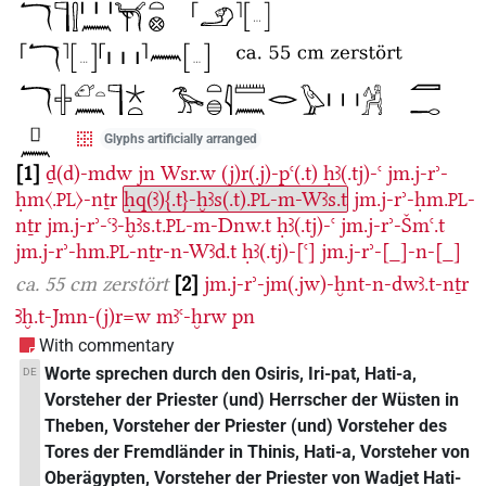
Glyphs artificially arranged
1
ḏ(d)-mdw
jn
Wsr.w
(j)r(.j)-pꜥ(.t)
ḥꜣ(.tj)-ꜥ
jm.j-rʾ-
ḥm〈.
〉-nṯr
ḥq(ꜣ){.t}-ḫꜣs(.t).
-m-Wꜣs.t
jm.j-rʾ-ḥm.
-
PL
PL
PL
nṯr
jm.j-rʾ-ꜥꜣ-ḫꜣs.t.
-m-Dnw.t
ḥꜣ(.tj)-ꜥ
jm.j-rʾ-Šmꜥ.t
PL
jm.j-rʾ-hm.
-nṯr-n-Wꜣd.t
ḥꜣ(.tj)-[ꜥ]
jm.j-rʾ-[_]-n-[_]
PL
ca. 55 cm zerstört
2
jm.j-rʾ-jm(.jw)-ḫnt-n-dwꜣ.t-nṯr
Ꜣḫ.t-Jmn-(j)r=w
mꜣꜥ-ḫrw
pn
With commentary
Worte sprechen durch den Osiris, Iri-pat, Hati-a,
DE
Vorsteher der Priester (und) Herrscher der Wüsten in
Theben, Vorsteher der Priester (und) Vorsteher des
Tores der Fremdländer in Thinis, Hati-a, Vorsteher von
Oberägypten, Vorsteher der Priester von Wadjet Hati-