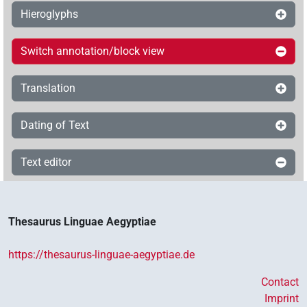
Hieroglyphs
Switch annotation/block view
Translation
Dating of Text
Text editor
Thesaurus Linguae Aegyptiae
https://thesaurus-linguae-aegyptiae.de
Contact
Imprint