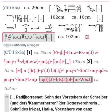
CT I 2-3a
Glyphs artificially arranged
CT I 2-3a
1
ca. 20cm
[Pꜣ-ḏi̯]-Ḥr.w-Rs-n(.t)
zꜣ
⸢jm.j-rʾ⸣-zẖꜣ(.ww)-jm(.j)-[ḫn]t-[_]
102cm
2
ca.
10cm
[zꜣ]
n
(j)r(.j)-pꜥ(.t)
ḥꜣ(.tj)-ꜥ
jm.j-rʾ-Šmꜥ.t-mj-qd=s
jm.j-rʾ-ḥm.
-nṯr
ḥq(ꜣ){.t}-ḫꜣs(.t)pl-[m-Wꜣs.t]
ca.
PL
102cm
[... Padi]horresnet, Sohn des Vorstehers der Schreiber
DE
(und der) ⸢Kammerherren⸣ [der Gottesverehrerin ...
Sohn] des Iri-pat, Hati-a, Vorstehers von ganz