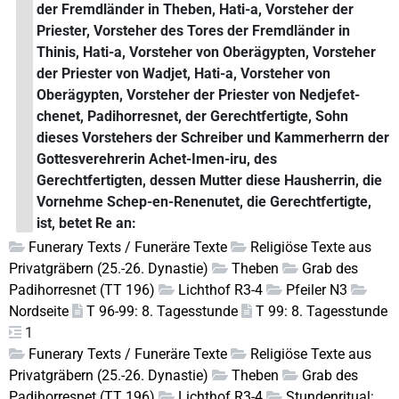
der Fremdländer in Theben, Hati-a, Vorsteher der
Priester, Vorsteher des Tores der Fremdländer in
Thinis, Hati-a, Vorsteher von Oberägypten, Vorsteher
der Priester von Wadjet, Hati-a, Vorsteher von
Oberägypten, Vorsteher der Priester von Nedjefet-
chenet, Padihorresnet, der Gerechtfertigte, Sohn
dieses Vorstehers der Schreiber und Kammerherrn der
Gottesverehrerin Achet-Imen-iru, des
Gerechtfertigten, dessen Mutter diese Hausherrin, die
Vornehme Schep-en-Renenutet, die Gerechtfertigte,
ist, betet Re an:
Funerary Texts / Funeräre Texte
Religiöse Texte aus
Privatgräbern (25.-26. Dynastie)
Theben
Grab des
Padihorresnet (TT 196)
Lichthof R3-4
Pfeiler N3
Nordseite
T 96-99: 8. Tagesstunde
T 99: 8. Tagesstunde
1
Funerary Texts / Funeräre Texte
Religiöse Texte aus
Privatgräbern (25.-26. Dynastie)
Theben
Grab des
Padihorresnet (TT 196)
Lichthof R3-4
Stundenritual: