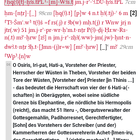
⸢ḥq(ꜣ){t}-ḫꜣs.tPL⸣-[m]-Wꜣs.t
jm.j-rʾ-ꜥꜣ.
-ḫꜣs.tPL
7cm
DU
ḥm-[nṯr]-[_]
98cm
[ḥq(ꜣ).t]
[p]w
4
n.t
ḥꜣ(.tj)-ꜥ
6
m
2
⸢Tꜣ-Šmꜥ.w⸣
t(ꜣ)š
=f
rs(.j)
r
Ꜣb(w)
mḥ.t(j)
r
Wnw
jri̯
n
jtr(.w)
51
jm.j-rʾ-pr-wr-ḥʾm.t-nṯr
P(ꜣ)-ḏi̯-Ḥr.w-Rs-
n(.t)
mꜣꜥ-ḫrw
[zꜣ]
n
jm.j-rʾ-zẖꜣ(.ww)-jm(.jw)-ḫnt-n-
dwꜣ.t-nṯr
Ꜣḫ.t-[Jmn-(j)r=w]
[mꜣꜥ-ḫrw]
[_]ꜥ
mꜣꜥ
29cm
⸢Wp⸣.{n}w
O Osiris, Iri-pat, Hati-a, Vorsteher der Priester,
DE
Herrscher der Wüsten in Theben, Vorsteher der beiden
Tore der Wüsten, [Vorsteher der] Priester [in Thinis ...]
- das bedeutet die Herrschaft von vier der 6 Hati-a(-
schaften) in Oberägypten, wobei seine südliche
Grenze bis Elephantine, die nördliche bis Hermopolis
(reicht), das macht 51 Iteru -, Obergutsverwalter der
Gottesgemahlin, Padihorresnet, Gerechtfertigter,
[Sohn] des Vorstehers der Schreiber (und der)
Kammerherren der Gottesverehrerin Achet-[Imen-iru,