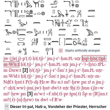
Glyphs artificially arranged
jw
(j)r(.j)-pꜥ(.t)
ḥꜣ(.tj)-ꜥ
jm.j-rʾ-ḥm.
-nṯr
ḥqꜣ-ḫꜣs(.t)pl-
PL
m-Wꜣs.t
ḥꜣ(.tj)-ꜥ
jm.j-rʾ-ḥm.
-nṯr
jm.j-rʾ-ꜥꜣ-〈ḫꜣs〉.tPL-
PL
m-Dnw.t
2
ḥꜣ(.tj)-ꜥ
jm.j-rʾ-Šmꜥ.t
jm.j-rʾ-ḥm.
-nṯr-
PL
m-Wꜣd.t
ḥꜣ(.tj)-ꜥ
jm.j-rʾ-Šmꜥ.t
jm.j-rʾ-ḥm.
-nṯr-m-
PL
Nḏf.t-ḫnt.t
P(ꜣ)-di̯-Ḥr.w-Rs-n.t
mꜣꜥ-ḫrw
pn
zꜣ
n
jm.j-
rʾ-zẖꜣ(.ww)-jm(.jw)-ḫnt-dwꜣ.t-nṯr
Ꜣḫ(.t)-Jmn-(j)r=w
mꜣꜥ-ḫrw
pn
3
mʾw.t
=f
nb(.t)-pr
šps(.t)
Šp-n-[R]nn.t
mꜣꜥ(.t)-{n}〈ḫrw〉
tn
dwꜣ
=f
Rꜥw
Dieser Iri-pat, Hati-a, Vorsteher der Priester, Herrscher
DE