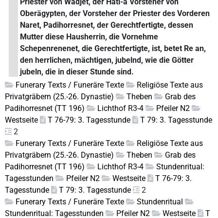
Priester von Wadjet, der Hati-a Vorsteher von
Oberägypten, der Vorsteher der Priester des Vorderen
Naret, Padihorresnet, der Gerechtfertigte, dessen
Mutter diese Hausherrin, die Vornehme
Schepenrenenet, die Gerechtfertigte, ist, betet Re an,
den herrlichen, mächtigen, jubelnd, wie die Götter
jubeln, die in dieser Stunde sind.
Funerary Texts / Funeräre Texte
Religiöse Texte aus
Privatgräbern (25.-26. Dynastie)
Theben
Grab des
Padihorresnet (TT 196)
Lichthof R3-4
Pfeiler N2
Westseite
T 76-79: 3. Tagesstunde
T 79: 3. Tagesstunde
2
Funerary Texts / Funeräre Texte
Religiöse Texte aus
Privatgräbern (25.-26. Dynastie)
Theben
Grab des
Padihorresnet (TT 196)
Lichthof R3-4
Stundenritual:
Tagesstunden
Pfeiler N2
Westseite
T 76-79: 3.
Tagesstunde
T 79: 3. Tagesstunde
2
Funerary Texts / Funeräre Texte
Stundenritual
Stundenritual: Tagesstunden
Pfeiler N2
Westseite
T