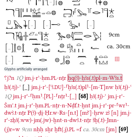
Glyphs artificially arranged
⸮j?n
1Q
jm.j-rʾ-ḥm.
-nṯr
ḥq(ꜣ)-ḫꜣs(.t)pl-m-Wꜣs.t
PL
ḥꜣ(.tj)-ꜥ
[_]
jm.j-rʾ-[ꜥꜣ.
]-⸢ḫꜣs(.t)pl⸣-[m-T]nw
ḥꜣ(.tj)-ꜥ
DU
1Q
jm.j-rʾ-⸢ḥm⸣.[
]-⸢nṯr⸣-[_]
68
ḥꜣ(.tj)-ꜥ
jm.j-rʾ-
PL
Šmꜥ.t
jm.j-rʾ-ḥm.
-nṯr-n-Nḏf.t-ḫnt
jm.j-rʾ-pr-⸢wr⸣-
PL
dwꜣ.t-nṯr
P(ꜣ)-ḏi̯-Ḥr.w-Rs-[n.t]
[mꜣꜥ]-ḫrw
zꜣ
[n]
jm.j-
rʾ-zẖꜣ(.ww)-jm(.jw)-ḫnt-n-dwꜣ.t-nṯr
Ꜣḫ(.t)-Jmn-
(j)r=w
9cm
nḥḥ
sḫr
ḫft(.j).
=f
ca. 30cm
[jm]
69
PL