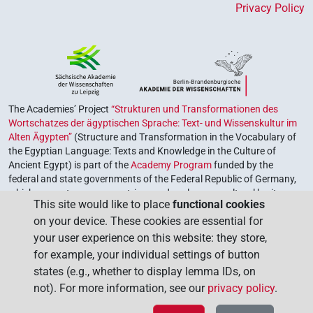
Privacy Policy
The Academies’ Project
“Strukturen und Transformationen des
Wortschatzes der ägyptischen Sprache: Text- und Wissenskultur im
Alten Ägypten”
(Structure and Transformation in the Vocabulary of
the Egyptian Language: Texts and Knowledge in the Culture of
Ancient Egypt) is part of the
Academy Program
funded by the
federal and state governments of the Federal Republic of Germany,
which serves to preserve, retrieve and explore our cultural heritage.
This site would like to place
functional cookies
The program is coordinated by the
Union of the German Academies
on your device. These cookies are essential for
of Sciences and Humanities
.
your user experience on this website: they store,
for example, your individual settings of button
states (e.g., whether to display lemma IDs, on
not). For more information, see our
privacy policy
.