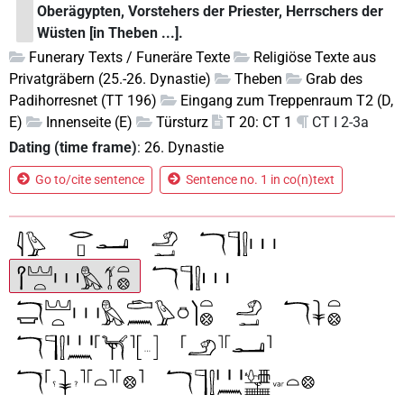
Oberägypten, Vorstehers der Priester, Herrschers der
Wüsten [in Theben ...].
Funerary Texts / Funeräre Texte
Religiöse Texte aus
Privatgräbern (25.-26. Dynastie)
Theben
Grab des
Padihorresnet (TT 196)
Eingang zum Treppenraum T2 (D,
E)
Innenseite (E)
Türsturz
T 20: CT 1
CT I 2-3a
Dating (time frame)
:
26. Dynastie
Go to/cite sentence
Sentence no. 1 in co(n)text