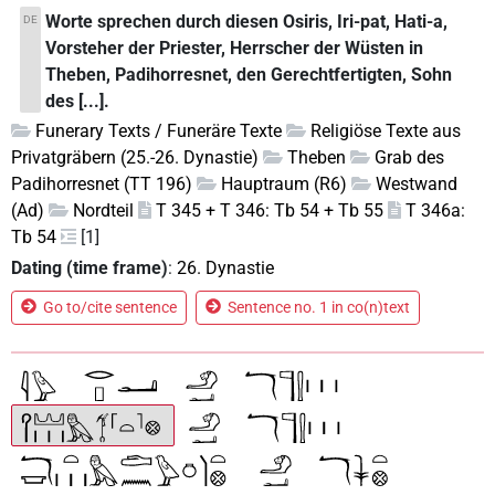
Worte sprechen durch diesen Osiris, Iri-pat, Hati-a,
DE
Vorsteher der Priester, Herrscher der Wüsten in
Theben, Padihorresnet, den Gerechtfertigten, Sohn
des [...].
Funerary Texts / Funeräre Texte
Religiöse Texte aus
Privatgräbern (25.-26. Dynastie)
Theben
Grab des
Padihorresnet (TT 196)
Hauptraum (R6)
Westwand
(Ad)
Nordteil
T 345 + T 346: Tb 54 + Tb 55
T 346a:
Tb 54
[1]
Dating (time frame)
:
26. Dynastie
Go to/cite sentence
Sentence no. 1 in co(n)text