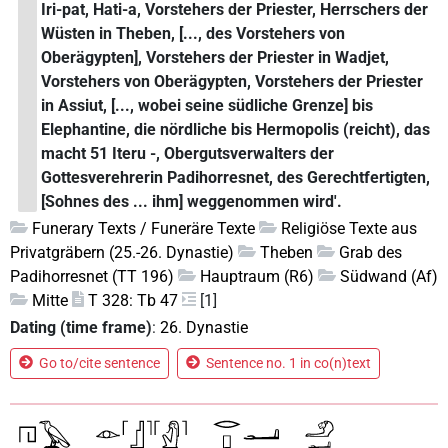
Iri-pat, Hati-a, Vorstehers der Priester, Herrschers der
Wüsten in Theben, [..., des Vorstehers von
Oberägypten], Vorstehers der Priester in Wadjet,
Vorstehers von Oberägypten, Vorstehers der Priester
in Assiut, [..., wobei seine südliche Grenze] bis
Elephantine, die nördliche bis Hermopolis (reicht), das
macht 51 Iteru -, Obergutsverwalters der
Gottesverehrerin Padihorresnet, des Gerechtfertigten,
[Sohnes des ... ihm] weggenommen wird'.
Funerary Texts / Funeräre Texte
Religiöse Texte aus
Privatgräbern (25.-26. Dynastie)
Theben
Grab des
Padihorresnet (TT 196)
Hauptraum (R6)
Südwand (Af)
Mitte
T 328: Tb 47
[1]
Dating (time frame)
:
26. Dynastie
Go to/cite sentence
Sentence no. 1 in co(n)text