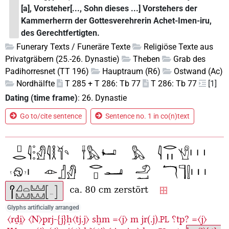
[a], Vorsteher[..., Sohn dieses ...] Vorstehers der
Kammerherrn der Gottesverehrerin Achet-Imen-iru,
des Gerechtfertigten.
Funerary Texts / Funeräre Texte
Religiöse Texte aus
Privatgräbern (25.-26. Dynastie)
Theben
Grab des
Padihorresnet (TT 196)
Hauptraum (R6)
Ostwand (Ac)
Nordhälfte
T 285 + T 286: Tb 77
T 286: Tb 77
[1]
Dating (time frame)
:
26. Dynastie
Go to/cite sentence
Sentence no. 1 in co(n)text
Glyphs artificially arranged
〈rḏi̯〉
〈N〉prj-{j}ḥ〈tj.j〉
sḫm
=〈j〉
m
jr(.j).
⸮tp?
=〈j〉
PL