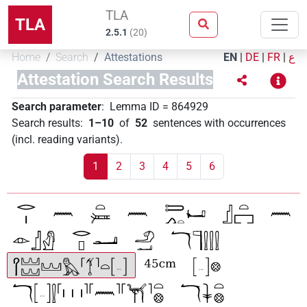
TLA
TLA
2.5.1
(
20
)
Home
Search
Attestations
EN
|
DE
|
FR
|
ع
Attestation Search Results
Search parameter
:
Lemma ID
=
864929
Search results
:
1–10
of
52
sentences with occurrences
(incl. reading variants)
.
1
2
3
4
5
6