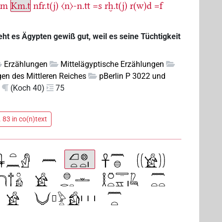
ḥm
Km.t
nfr.t(j)
〈n〉-n.tt
=s
rḫ.t(j)
r(w)d
=f
ht es Ägypten gewiß gut, weil es seine Tüchtigkeit
Erzählungen
Mittelägyptische Erzählungen
en des Mittleren Reiches
pBerlin P 3022 und
(Koch 40)
75
 83 in co(n)text