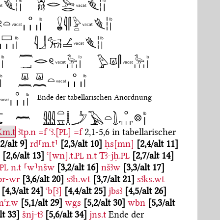
Ende der tabellarischen Anordnung
Km.t
ꜣtp.n
=f
ꜥꜣ.[
]
=f
2,1-5,6 in tabellarischer
PL
,2/alt 9
rd⸢m.t⸣
2,3/alt 10
ḥs[mn]
2,4/alt 11
w
2,6/alt 13
ꜥ[wn].t.
n.t
Tꜣ-jḥ.
2,7/alt 14
PL
PL
n.t
⸢w⸣nšw
3,2/alt 16
nšꜣw
3,3/alt 17
PL
pr-wr
3,6/alt 20
sꜣh.wt
3,7/alt 21
sꜣks.wt
4,3/alt 24
ꜥb[ꜣ]
4,4/alt 25
jbsꜣ
4,5/alt 26
nꜥr.w
5,1/alt 29
wgs
5,2/alt 30
wbn
5,3/alt
lt 33
šnj-tꜣ
5,6/alt 34
jns.t
Ende der