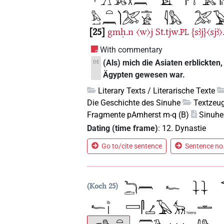
25
gmḥ.n
〈w〉j
St.tjw.
{sꜣj}〈sjꜣ〉
PL
With commentary
(Als) mich die Asiaten erblickten
DE
Ägypten gewesen war.
Literary Texts / Literarische Texte
Die Geschichte des Sinuhe
Textzeug
Fragmente pAmherst m-q (B)
Sinuhe
Dating (time frame)
:
12. Dynastie
Go to/cite sentence
Sentence no.
Koch 25