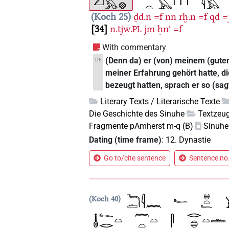
Koch 25
ḏd.n
=f
nn
rḫ.n
=f
qd
=
34
n.tjw.
jm
ḥnꜥ
=f
PL
With commentary
(Denn da) er (von) meinem (guten
DE
meiner Erfahrung gehört hatte, di
bezeugt hatten, sprach er so (sagt
Literary Texts / Literarische Texte
Die Geschichte des Sinuhe
Textzeug
Fragmente pAmherst m-q (B)
Sinuhe
Dating (time frame)
:
12. Dynastie
Go to/cite sentence
Sentence no.
Koch 40