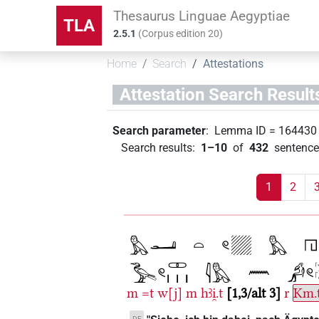
Thesaurus Linguae Aegyptiae
TLA
2.5.1
(
Corpus edition
20
)
Home
Search
Attestations
Attestation Search Result
Search parameter
:
Lemma ID
=
164430
Search results
:
1–10
of
432
sentence
1
2
m
=t
w[j]
m
hꜣi̯.t
1,3/alt 3
r
Km.
DE