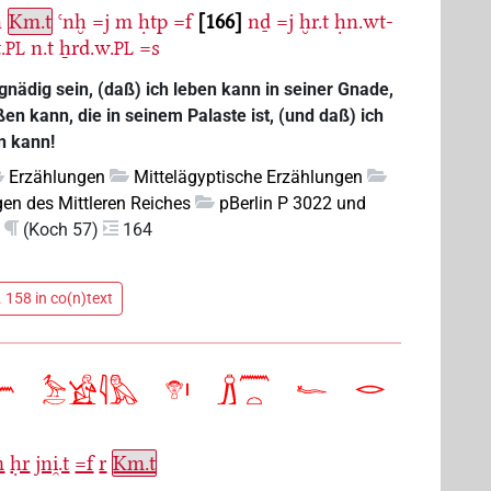
n
Km.t
ꜥnḫ
=j
m
ḥtp
=f
166
nḏ
=j
ḫr.t
ḥn.wt-
.
n.t
ẖrd.w.
=s
PL
PL
nädig sein, (daß) ich leben kann in seiner Gnade,
en kann, die in seinem Palaste ist, (und daß) ich
n kann!
Erzählungen
Mittelägyptische Erzählungen
en des Mittleren Reiches
pBerlin P 3022 und
(Koch 57)
164
 158 in co(n)text
m
ḥr
jni̯.t
=f
r
Km.t