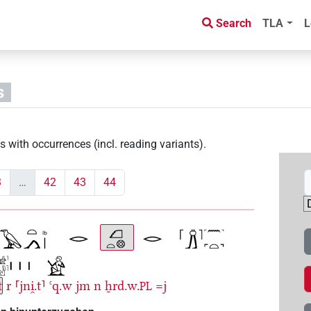
Search
TLA
L
s
s with occurrences (incl. reading variants)
.
3
…
42
43
44
t
r
⸢jni̯.t⸣
ꜥq.w
jm
n
ẖrd.w.
=j
PL