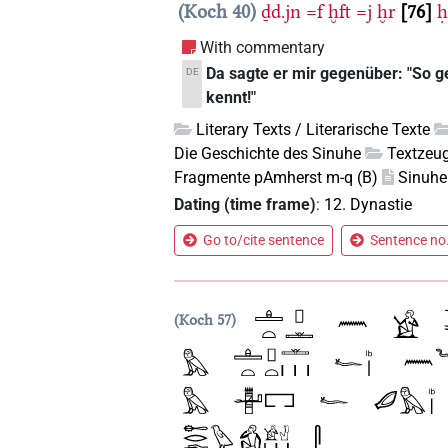
Koch 40
ḏd.jn
=f
ḫft
=j
ḫr
76
With commentary
Da sagte er mir gegenüber: "So ge
DE
kennt!"
Literary Texts / Literarische Texte
Die Geschichte des Sinuhe
Textzeug
Fragmente pAmherst m-q (B)
Sinuhe
Dating (time frame)
:
12. Dynastie
Go to/cite sentence
Sentence no.
Koch 57