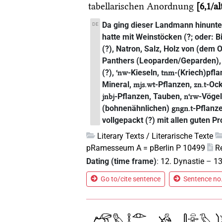
tabellarischen Anordnung
6,1/al
Da ging dieser Landmann hinunte
DE
hatte mit Weinstöcken (?; oder: B
(?), Natron, Salz, Holz von (dem 
Panthers (Leoparden/Geparden), 
(?),
-Kieseln,
-(Kriech)pfl
ꜥnw
tnm
Mineral,
-Pflanzen,
-Ock
mjs.wt
zn.t
-Pflanzen, Tauben,
-Vöge
jnbj
nꜥrw
(bohnenähnlichen)
-Pflanze
gngn.t
vollgepackt (?) mit allen guten P
Literary Texts / Literarische Texte
pRamesseum A = pBerlin P 10499
R
Dating (time frame)
:
12. Dynastie
–
13
Go to/cite sentence
Sentence no.