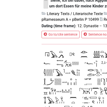
"Siehe, ich bin dabei, nach Ägyp
um dort Essen für meine Kinder z
Literary Texts / Literarische Texte
pRamesseum A = pBerlin P 10499
R
Dating (time frame)
:
12. Dynastie
–
13
Go to/cite sentence
Sentence no.
2,1