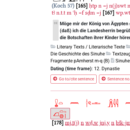
Koch 57
165
ḥtp
n
=j
n(j)swt
tꜣ
n.t.t
m
ꜥḥ
=f
sḏm
=j
167
wp.wt
Möge mir der König von Ägypten g
DE
(daß) ich die Landesherrin begrüß
die Botschaften ihrer Kinder höre
Literary Texts / Literarische Texte
Die Geschichte des Sinuhe
Textzeug
Fragmente pAmherst m-q (B)
Sinuhe
Dating (time frame)
:
12. Dynastie
Go to/cite sentence
Sentence no.
178
mj.t(j)
n
wḏ.w
jni̯.y
n
bꜣk-j