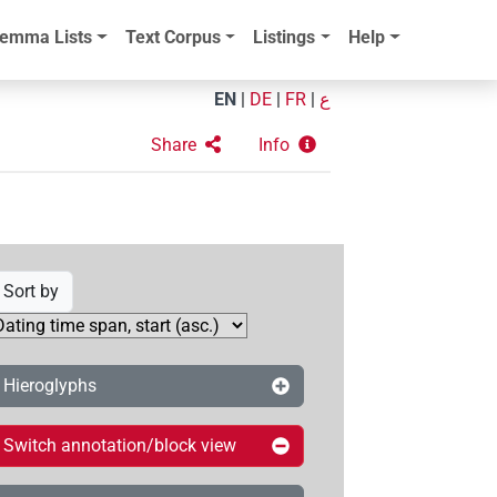
emma Lists
Text Corpus
Listings
Help
EN
|
DE
|
FR
|
ع
Share
Info
Sort by
Hieroglyphs
Switch annotation/block view