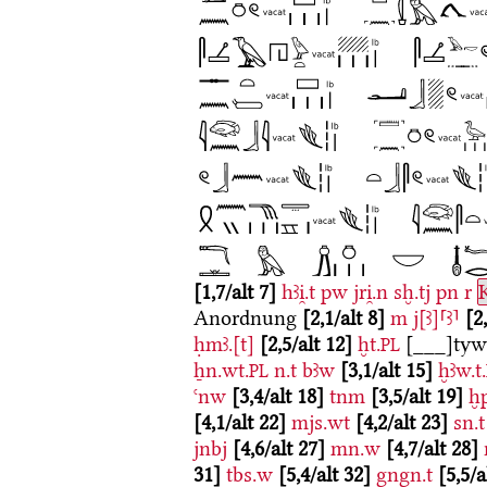
1,7/alt 7
hꜣi̯.t
pw
jri̯.n
sḫ.tj
pn
r
Anordnung
2,1/alt 8
m
j[ꜣ]⸢ꜣ⸣
2
ḥmꜣ.[t]
2,5/alt 12
ḫt.
[___]ty
PL
ẖn.wt.
n.t
bꜣw
3,1/alt 15
ḫꜣw.t.
PL
ꜥnw
3,4/alt 18
tnm
3,5/alt 19
ḫ
4,1/alt 22
mjs.wt
4,2/alt 23
sn.t
jnbj
4,6/alt 27
mn.w
4,7/alt 28
31
tbs.w
5,4/alt 32
gngn.t
5,5/a