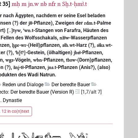
t 35
mḥ
m
jn.w
nb
nfr
n
Sḫ.t-ḥmꜣ.t
r nach Ägypten, nachdem er seine Esel beladen
insen (?) der
-Pflanze), Zweigen der
-Palme
jꜣꜣ
rdm.t
Ort)
,
-Stangen von Farafra, Häuten des
[..]tyw
ꜥwn.t
Fellen des Wolfsschakals,
-Wasserpflanzen
nšꜣw
anzen,
-(Heil)pflanzen,
-Harz (?),
-
ḫpr-wr
sꜣh.wt
sꜣks.wt
er (?),
-Gestein, (ölhaltigen)
-Pflanzen,
ꜥb[ꜣ?]
jbsꜣ
ln,
-Vögeln,
-Pflanzen,
-(Dorn)pflanzen,
wgs
wbn
tbsw
n (?),
-Pflanzen,
-Pflanzen (Anis?), (also)
šnj-tꜣ
jns.t
rodukten des Wadi Natrun.
Reden und Dialoge
Der beredte Bauer
ecto: Der beredte Bauer (Version R)
[1,7/alt 7]
. Dynastie
 12 in co(n)text