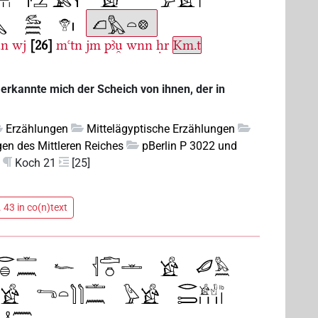
.n
wj
26
mꜥtn
jm
pꜣu̯
wnn
ḥr
Km.t
, erkannte mich der Scheich von ihnen, der in
Erzählungen
Mittelägyptische Erzählungen
en des Mittleren Reiches
pBerlin P 3022 und
Koch 21
[25]
 43 in co(n)text