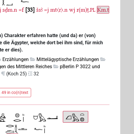
j
sḏm.n
=f
33
šsꜣ
=j
mt〈r〉.n
wj
r(m)ṯ.
Km.t
PL
) Charakter erfahren hatte (und da) er (von)
e die Ägypter, welche dort bei ihm sind, für mich
e er dies).
Erzählungen
Mittelägyptische Erzählungen
en des Mittleren Reiches
pBerlin P 3022 und
(Koch 25)
32
 49 in co(n)text