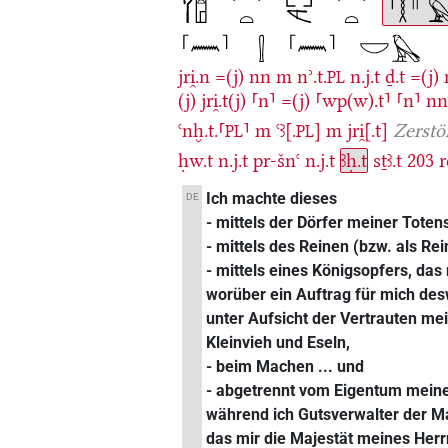
jri̯.n
=(j)
nn
m
nʾ.t.
n.j.t
ḏ.t
=(j)
PL
(j)
jri̯.t(j)
⸢n⸣
=(j)
⸢wp(w).t⸣
⸢n⸣
n
ꜥnḫ.t.⸢
⸣
m
ꜥꜣ[.
]
m
jri̯[.t]
Zerst
PL
PL
ḥw.t
n.j.t
pr-šnꜥ
n.j.t
ꜣḥ.t
sṯꜣ.t
203
r
Ich machte dieses
DE
- mittels der Dörfer meiner Totens
- mittels des Reinen (bzw. als Re
- mittels eines Königsopfers, da
worüber ein Auftrag für mich d
unter Aufsicht der Vertrauten mei
Kleinvieh und Eseln,
- beim Machen ... und
- abgetrennt vom Eigentum meine
während ich Gutsverwalter der M
das mir die Majestät meines Her