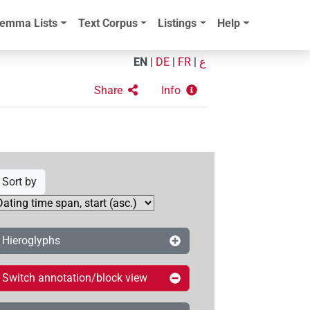
emma Lists
Text Corpus
Listings
Help
EN
|
DE
|
FR
|
ع
Share
Info
Sort by
Hieroglyphs
Switch annotation/block view