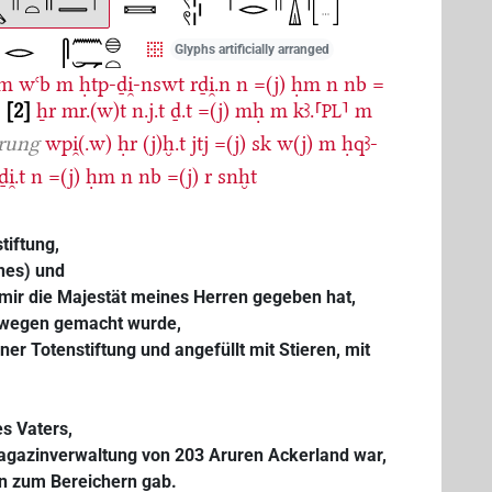
Glyphs artificially arranged
m
wꜥb
m
ḥtp-ḏi̯-nswt
rḏi̯.n
n
=(j)
ḥm
n
nb
=
n
2
ẖr
mr.(w)t
n.j.t
ḏ.t
=(j)
mḥ
m
kꜣ.⸢
⸣
m
PL
örung
wpi̯(.w)
ḥr
(j)ḫ.t
jtj
=(j)
sk
w(j)
m
ḥqꜣ-
ḏi̯.t
n
=(j)
ḥm
n
nb
=(j)
r
snḫt
tiftung,
ines) und
s mir die Majestät meines Herren gegeben hat,
eswegen gemacht wurde,
ner Totenstiftung und angefüllt mit Stieren, mit
s Vaters,
agazinverwaltung von 203 Aruren Ackerland war,
rn zum Bereichern gab.