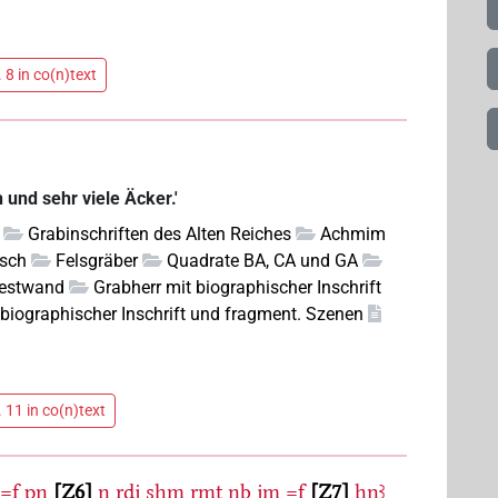
 8 in co(n)text
 und sehr viele Äcker.'
Grabinschriften des Alten Reiches
Achmim
isch
Felsgräber
Quadrate BA, CA und GA
estwand
Grabherr mit biographischer Inschrift
 biographischer Inschrift und fragment. Szenen
 11 in co(n)text
=f
pn
Z6
n
rḏj
sḫm
rmṯ
nb
jm
=f
Z7
ḥnꜣ