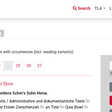
Search
TLA
L
s
s with occurrences (incl. reading variants)
.
3
…
25
26
27
zꜣ
Ḥnw
seitens Scher's Sohn Henw.
xts / Administrative und dokumentarische Texte
er Ersten Zwischenzeit
an Tote
Qaw Bowl