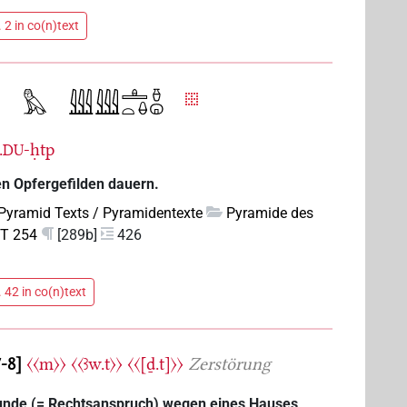
 2 in co(n)text
.
-ḥtp
DU
en Opfergefilden dauern.
Pyramid Texts / Pyramidentexte
Pyramide des
T 254
[289b]
426
 42 in co(n)text
7-8
〈〈m〉〉
〈〈ꜣw.t〉〉
〈〈[ḏ.t]〉〉
Zerstörung
rkunde (= Rechtsanspruch) wegen eines Hauses,