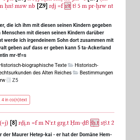
m
ḥnꜣ
msw
nb
Z9
rḏj
=f
sꜣt
tꜣ
5
m
pr-ḫrw
nt
er, die ich ihm mit diesen seinen Kindern gegeben
m Menschen mit diesen seinen Kindern darüber
ht werde ich irgendeinem Sohn dort zusammen mit
lt geben auf dass er geben kann 5 ta-Ackerland
mtin mr-tf=s
 Historisch-biographische Texte
Historisch-
echtsurkunden des Alten Reiches
Bestimmungen
mrw
Z5
 4 in co(n)text
(=j)
8
rḏi̯.n
=f
m
Nꜥr.t
grg.t
Ḥm-ḏfꜣ
ꜣḥ.t
sṯꜣ.t
2
er der Maurer Hetep-kai - er hat der Domäne Hem-