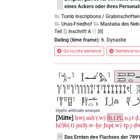
eines Ackers oder ihres Personal
Tomb Inscriptions / Grabinschriften
Unas-Friedhof
Mastaba des Neb
Teil
Inschrift A
[8]
Dating (time frame)
:
6. Dynastie
Go to/cite sentence
Sentence no.
Glyphs artificially arranged
Mitte
ḥwi̯
mḥꜥ(.w)
ꜣḥ.t.
n.j.t
ḏ.
PL
ḥ(ꜣ)b(.t)
jmꜣḫ.w-ḫr-Jnp(.w)-tp.j-ḏ
Das Ernten des Flachses der 7891
DE