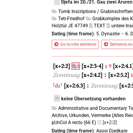
Djefa im 20./21. Gau zwei Arure
Tomb Inscriptions / Grabinschriften
Teti-Friedhof
Grabkomplex des K
Holztür JE 47749
TEXT
untere Ins
Dating (time frame)
:
5. Dynastie
–
6. 
Go to/cite sentence
Sentence no.
x+2:2
ꜣḥ.t
x+2:3-4
z
9
x+2:4.1
Zerstörung
x+2:4.2
1
x+2:5.2
⸢ds⸣
x+2:6.3
1
Zerstörung
x+2:
keine Übersetzung vorhanden
DE
Administrative and Documentary Te
Archive, Urkunden, Vermerke (Altes Rei
pUnCol A recto (66 E)
[x+2⁝2]
Dating (time frame)
:
Asosi Djedkare