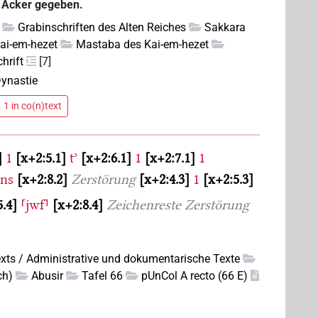
n Acker gegeben.
Grabinschriften des Alten Reiches
Sakkara
ai-em-hezet
Mastaba des Kai-em-hezet
chrift
[7]
Dynastie
 1 in co(n)text
1
x+2:5.1
tʾ
x+2:6.1
1
x+2:7.1
1
šns
x+2:8.2
Zerstörung
x+2:4.3
1
x+2:5.3
5.4
⸢jwf⸣
x+2:8.4
Zeichenreste
Zerstörung
xts / Administrative und dokumentarische Texte
ch)
Abusir
Tafel 66
pUnCol A recto (66 E)