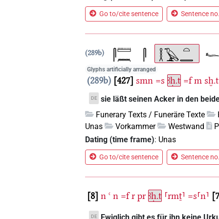
Go to/cite sentence
Sentence no.
289b
Glyphs artificially arranged
289b
427
smn
=s
ꜣḥ.t
=f
m
sḫ.t
sie läßt seinen Acker in den beid
DE
Funerary Texts / Funeräre Texte
Unas
Vorkammer
Westwand
P
Dating (time frame)
:
Unas
Go to/cite sentence
Sentence no.
8
n
ꜥ
n
=f
r
pr
ꜣḥ.t
⸢rmṯ⸣
=s⸢n⸣
Ewiglich gibt es für ihn keine U
DE