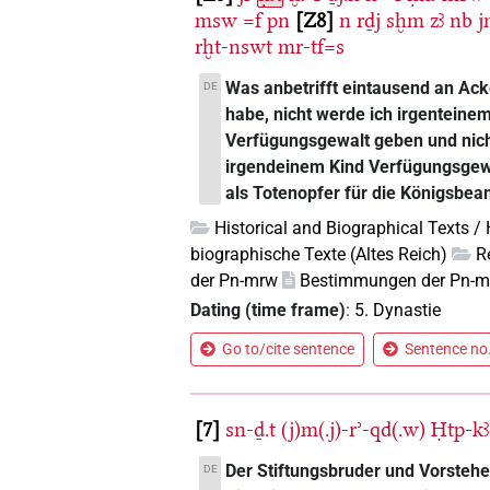
msw
=f
pn
Z8
n
rḏj
sḫm
zꜣ
nb
j
rḫt-nswt
mr-tf=s
Was anbetrifft eintausend an Ack
DE
habe, nicht werde ich irgenteine
Verfügungsgewalt geben und nic
irgendeinem Kind Verfügungsgewa
als Totenopfer für die Königsbea
Historical and Biographical Texts /
biographische Texte (Altes Reich)
R
der Pn-mrw
Bestimmungen der Pn-
Dating (time frame)
:
5. Dynastie
Go to/cite sentence
Sentence no.
7
sn-ḏ.t
(j)m(.j)-rʾ-qd(.w)
Ḥtp-kꜣ
Der Stiftungsbruder und Vorsteh
DE