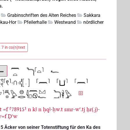
s.
Grabinschriften des Alten Reiches
Sakkara
-kau-Hor
Pfeilerhalle
Westwand
nördlicher
 7 in co(n)text
t
=f
⸢78915⸣
n
kꜣ
n
ḥqꜣ-ḥw.t
smr-wꜥ.tj
ẖr(.j)-
w=f
Ḏꜥw
5 Äcker von seiner Totenstiftung für den Ka des