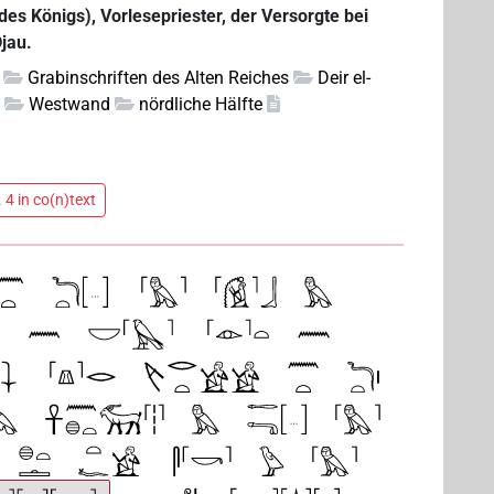
des Königs), Vorlesepriester, der Versorgte bei
Djau.
Grabinschriften des Alten Reiches
Deir el-
u
Westwand
nördliche Hälfte
 4 in co(n)text