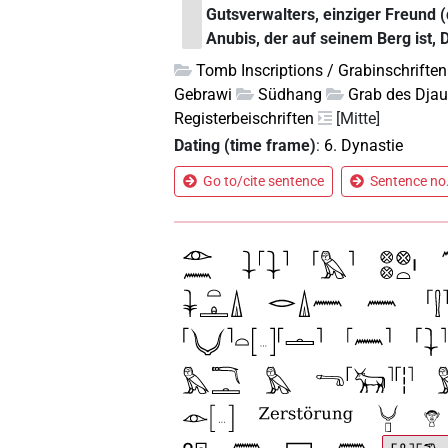
Gutsverwalters, einziger Freund (
Anubis, der auf seinem Berg ist, 
Tomb Inscriptions / Grabinschriften
Gebrawi
Südhang
Grab des Dja
Registerbeischriften
[Mitte]
Dating (time frame)
:
6. Dynastie
Go to/cite sentence
Sentence no.