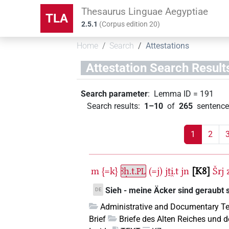
Thesaurus Linguae Aegyptiae
TLA
2.5.1
(
Corpus edition
20
)
Home
Search
Attestations
Attestation Search Result
Search parameter
:
Lemma ID
=
191
Search results
:
1–10
of
265
sentence
1
2
m
{=k}
ꜣḥ.t.
(=j)
jṯi̯.t
jn
K8
Šrj
PL
Sieh - meine Äcker sind geraubt 
DE
Administrative and Documentary Te
Brief
Briefe des Alten Reiches und d