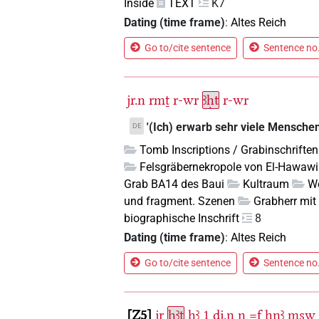
Inside
TEXT
K7
Dating (time frame)
:
Altes Reich
Go to/cite sentence
Sentence no.
jr.n
rmṯ
r-wr
ꜣḥt
r-wr
'(Ich) erwarb sehr viele Menschen
DE
Tomb Inscriptions / Grabinschriften
Felsgräbernekropole von El-Hawaw
Grab BA14 des Baui
Kultraum
W
und fragment. Szenen
Grabherr mit
biographische Inschrift
8
Dating (time frame)
:
Altes Reich
Go to/cite sentence
Sentence no.
Z5
jr
ḥꜣt
ḫꜣ
1
ḏj.n
n
=f
ḥnꜣ
msw