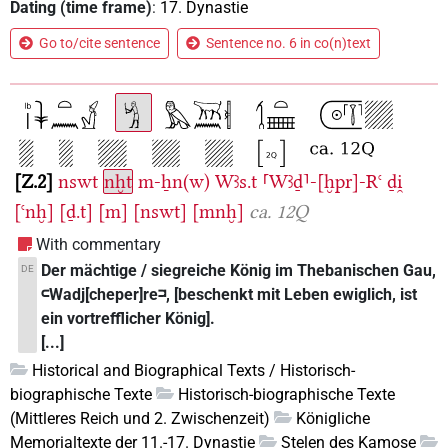
Dating (time frame)
:
17. Dynastie
Go to/cite sentence
Sentence no. 6 in co(n)text
Z.2
nswt
nḫt
m-ẖn(w)
Wꜣs.t
⸢Wꜣḏ⸣-[ḫpr]-Rꜥ
ḏi̯
[ꜥnḫ]
[ḏ.t]
[m]
[nswt]
[mnḫ]
ca. 12Q
With commentary
Der mächtige / siegreiche König im Thebanischen Gau,
DE
𓍹Wadj[cheper]re𓍺, [beschenkt mit Leben ewiglich, ist
ein vortrefflicher König].
[...]
Historical and Biographical Texts / Historisch-
biographische Texte
Historisch-biographische Texte
(Mittleres Reich und 2. Zwischenzeit)
Königliche
Memorialtexte der 11.-17. Dynastie
Stelen des Kamose