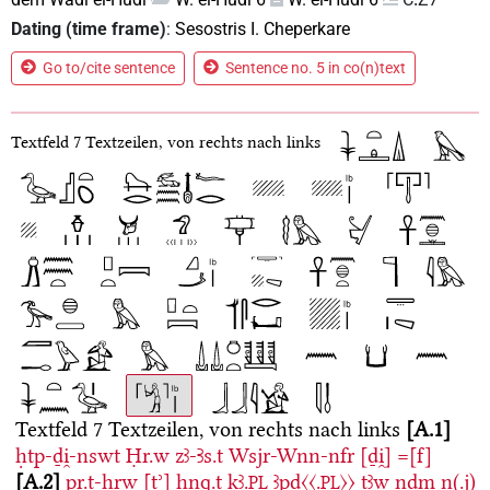
Dating (time frame)
:
Sesostris I. Cheperkare
Go to/cite sentence
Sentence no. 5 in co(n)text
Textfeld
7 Textzeilen, von rechts nach links
Textfeld
7 Textzeilen, von rechts nach links
A.1
ḥtp-ḏi̯-nswt
Ḥr.w
zꜣ-Ꜣs.t
Wsjr-Wnn-nfr
[ḏi̯]
=[f]
A.2
pr.t-ḫrw
[tʾ]
ḥnq.t
kꜣ.
ꜣpd〈〈.
〉〉
ṯꜣw
nḏm
n(.j)
PL
PL