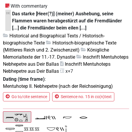
With commentary
Das starke [Heer(?)] (meiner) Aushebung, seine
DE
Flammen waren herabgestürzt auf die Fremdländer
[...] die Fremdländer beim eilen [...]
Historical and Biographical Texts / Historisch-
biographische Texte
Historisch-biographische Texte
(Mittleres Reich und 2. Zwischenzeit)
Königliche
Memorialtexte der 11.-17. Dynastie
Inschrift Mentuhoteps
Nebhepetre aus Deir Ballas
Inschrift Mentuhoteps
Nebhepetre aus Deir Ballas
x+7
Dating (time frame)
:
Mentuhotep II. Nebhepetre (nach der Reichseinigung)
Go to/cite sentence
Sentence no. 15 in co(n)text