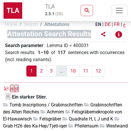
TLA
TLA
2.5.1
(
20
)
Home
Search
Attestations
EN
|
DE
|
FR
|
ع
Attestation Search Results
Search parameter
:
Lemma ID
=
400031
Search results
:
1–10
of
117
sentences with occurrences
(incl. reading variants)
.
1
2
3
…
10
11
12
kꜣ
nḫt
Ein starker Stier.
DE
Tomb Inscriptions / Grabinschriften
Grabinschriften
des Alten Reiches
Achmim
Felsgräbernekropole von
El-Hawawisch
Felsgräber
Quadrate H, I, J und K
Grab H26 des Ka-Hep/Tjeti-iqer
Pfeilerraum
Westwand