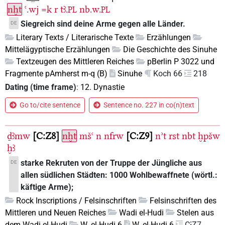
nḫt
ꜥ.wj
=k
r
tꜣ.
nb.w.
PL
PL
Siegreich sind deine Arme gegen alle Länder.
DE
Literary Texts / Literarische Texte
Erzählungen
Mittelägyptische Erzählungen
Die Geschichte des Sinuhe
Textzeugen des Mittleren Reiches
pBerlin P 3022 und
Fragmente pAmherst m-q (B)
Sinuhe
Koch 66
218
Dating (time frame)
:
12. Dynastie
Go to/cite sentence
Sentence no. 227 in co(n)text
ḏꜣmw
C:Z8
nḫt
mšꜥ
n
nfrw
C:Z9
nʾt
rst
nbt
ḫpšw
ḫꜣ
starke Rekruten von der Truppe der Jüngliche aus
DE
allen südlichen Städten: 1000 Wohlbewaffnete (wörtl.:
käftige Arme);
Rock Inscriptions / Felsinschriften
Felsinschriften des
Mittleren und Neuen Reiches
Wadi el-Hudi
Stelen aus
dem Wadi el-Hudi
W. el-Hudi 6
W. el-Hudi 6
C⁝Z7