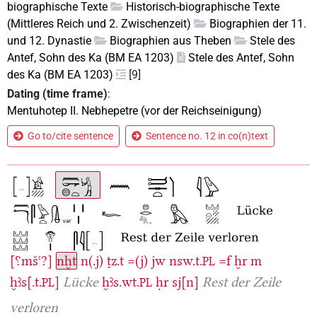
biographische Texte
Historisch-biographische Texte
(Mittleres Reich und 2. Zwischenzeit)
Biographien der 11.
und 12. Dynastie
Biographien aus Theben
Stele des
Antef, Sohn des Ka (BM EA 1203)
Stele des Antef, Sohn
des Ka (BM EA 1203)
[9]
Dating (time frame)
:
Mentuhotep II. Nebhepetre (vor der Reichseinigung)
Go to/cite sentence
Sentence no. 12 in co(n)text
[⸮mšꜥ?]
nḫt
n(.j)
ṯz.t
=(j)
jw
nsw.t.
=f
ḫr
m
PL
ḫꜣs[.t.
]
Lücke
ḫꜣs.wt.
ḥr
sj[n]
Rest der Zeile
PL
PL
verloren