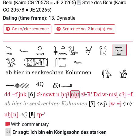
Bebi (Kairo CG 20578 = JE 20265)
Stele des Bebi (Kairo
CG 20578 = JE 20265)
Dating (time frame)
:
13. Dynastie
Go to/cite sentence
Sentence no. 2 in co(n)text
ḏd
=f
jnk
6
zꜣ-nswt
n
ḥqꜣ
nḫt
zꜣ-Rꜥ
Dd.w-msi̯
sꜥꜣi̯
=f
ab hier in senkrechten Kolumnen
7
〈wj〉
jw
=j
〈m〉
nḫ[n]
4Q
8
tp-ꜥ
With commentary
Er sagt: Ich bin ein Königssohn des starken
DE