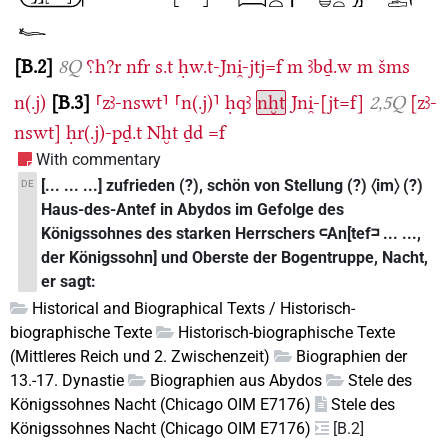
B.2
8Q
⸮h?r
nfr
s.t
ḥw.t-Jni̯-jtj=f
m
ꜣbḏ.w
m
šms
n(.j)
B.3
⸢zꜣ-nswt⸣
⸢n(.j)⸣
ḥqꜣ
nḫt
Jni̯-[jt=f]
2,5Q
[zꜣ-
nswt]
ḥr(.j)-pḏ.t
Nḫt
ḏd
=f
With commentary
[... ... ...] zufrieden (?), schön von Stellung (?) 〈im〉 (?)
DE
Haus-des-Antef in Abydos im Gefolge des
Königssohnes des starken Herrschers 𓍹An[tef𓍺 ... ...,
der Königssohn] und Oberste der Bogentruppe, Nacht,
er sagt:
Historical and Biographical Texts / Historisch-
biographische Texte
Historisch-biographische Texte
(Mittleres Reich und 2. Zwischenzeit)
Biographien der
13.-17. Dynastie
Biographien aus Abydos
Stele des
Königssohnes Nacht (Chicago OIM E7176)
Stele des
Königssohnes Nacht (Chicago OIM E7176)
[B.2]