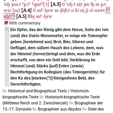
ꜥnḫ
jnn.t
⸢p.t⸣
⸢qmꜣ⸣[.t]
A.3
tꜣ
ꜥnḫ.t
nṯr
jm
ꜣḫ
m
p.t
wsr
[m]
A.4
tꜣ
mꜣꜥ-ḫrw
m
ḏꜣḏꜣ.t
n
kꜣ
n(.j)
zꜣ-nswt
⸢⸮
nḫt?⸣
A.5
Bbj
mꜣꜥ-ḫrw
With commentary
Ein Opfer, das der König gibt dem Horus, Sohn der Isis
DE
(und) des Osiris-Wenennefer, er möge ein Totenopfer
geben (bestehend aus) Brot, Bier, Stieren und
Geflügel, dem süßem Hauch des Lebens, dem, was
der Himmel (hervor)bringt und dem, was die Erde
erschafft, von dem ein Gott lebt, Verklärung im
Himmel (und) Stärke [auf] Erden (sowie)
Rechtfertigung im Kollegium (des Totengerichts) für
den Ka des [starken(?)] Königsohnes Bebi, des
Gerechtfertigten.
Historical and Biographical Texts / Historisch-
biographische Texte
Historisch-biographische Texte
(Mittleres Reich und 2. Zwischenzeit)
Biographien der
13.-17. Dynastie
Biographien aus Abydos
Stele des