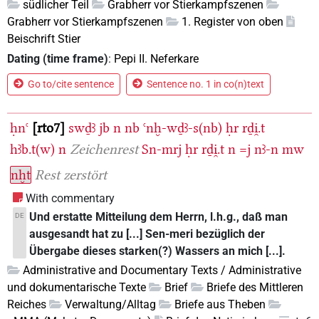
südlicher Teil
Grabherr vor Stierkampfszenen
Grabherr vor Stierkampfszenen
1. Register von oben
Beischrift Stier
Dating (time frame)
:
Pepi II. Neferkare
Go to/cite sentence
Sentence no. 1 in co(n)text
ḥnꜥ
rto7
swḏꜣ
jb
n
nb
ꜥnḫ-wḏꜣ-s(nb)
ḥr
rḏi̯.t
hꜣb.t(w)
n
Zeichenrest
Sn-mrj
ḥr
rḏi̯.t
n
=j
nꜣ-n
mw
nḫt
Rest zerstört
With commentary
Und erstatte Mitteilung dem Herrn, l.h.g., daß man
DE
ausgesandt hat zu [...] Sen-meri bezüglich der
Übergabe dieses starken(?) Wassers an mich [...].
Administrative and Documentary Texts / Administrative
und dokumentarische Texte
Brief
Briefe des Mittleren
Reiches
Verwaltung/Alltag
Briefe aus Theben