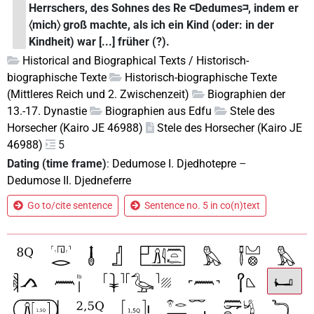
Herrschers, des Sohnes des Re 𓍹Dedumes𓍺, indem er
〈mich〉 groß machte, als ich ein Kind (oder: in der
Kindheit) war [...] früher (?).
Historical and Biographical Texts / Historisch-
biographische Texte
Historisch-biographische Texte
(Mittleres Reich und 2. Zwischenzeit)
Biographien der
13.-17. Dynastie
Biographien aus Edfu
Stele des
Horsecher (Kairo JE 46988)
Stele des Horsecher (Kairo JE
46988)
5
Dating (time frame)
:
Dedumose I. Djedhotepre
–
Dedumose II. Djedneferre
Go to/cite sentence
Sentence no. 5 in co(n)text