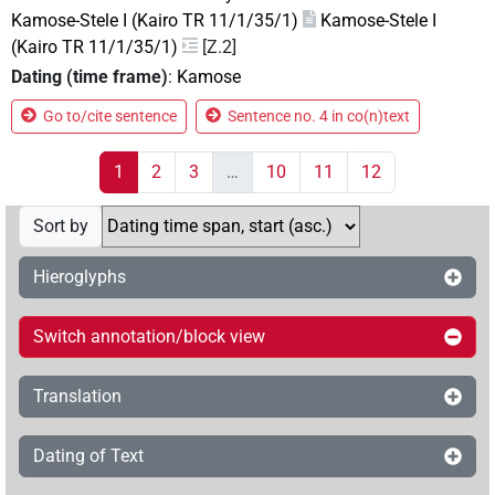
Kamose-Stele I (Kairo TR 11/1/35/1)
Kamose-Stele I
(Kairo TR 11/1/35/1)
[Z.2]
Dating (time frame)
:
Kamose
Go to/cite sentence
Sentence no. 4 in co(n)text
1
2
3
…
10
11
12
Sort by
Hieroglyphs
Switch annotation/block view
Translation
Dating of Text