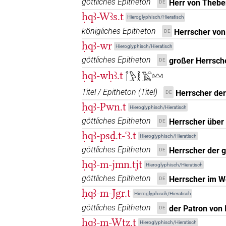
göttliches Epitheton
Herr von Thebe
DE
𓋾𓈎𓏥
ḥqꜣ-Wꜣs.t
| 3×
(
1
,
2
,
3
)
N.m:pl
Hieroglyphisch/Hieratisch
königliches Epitheton
Herrscher vo
DE
𓋾𓈎𓏭𓏭𓏛
| 1×
(
1
)
N.m:sg:stc
ḥqꜣ-wr
Hieroglyphisch/Hieratisch
göttliches Epitheton
𓋾𓈎𓏲𓏏𓉐𓀀𓏥
großer Herrsch
DE
| 1×
(
1
)
N.m:pl
ḥqꜣ-wḥꜣ.t
𓋾𓅱𓎛𓄿𓏏𓈉
𓋾𓈎𓕓
| 1×
(
1
)
N.m:sg:stc
Titel / Epitheton
(
Titel
)
Herrscher de
DE
ḥqꜣ-Pwn.t
𓋾𓈎𓕝
Hieroglyphisch/Hieratisch
var
| 1×
(
1
)
N.m:sg
göttliches Epitheton
Herrscher über
DE
𓋾𓈎𓙛
ḥqꜣ-psḏ.t-ꜥꜣ.t
| 1×
(
1
)
Hieroglyphisch/Hieratisch
N.m:sg
göttliches Epitheton
Herrscher der 
DE
𓋾𓈎𓙳
| 1×
(
1
)
N.m:sg:stc
ḥqꜣ-m-jmn.tjt
Hieroglyphisch/Hieratisch
göttliches Epitheton
Herrscher im W
DE
𓋾𓈎𓚵
| 1×
(
1
)
N.m:sg
ḥqꜣ-m-Jgr.t
Hieroglyphisch/Hieratisch
𓋾𓋾𓋾
göttliches Epitheton
der Patron von I
DE
| 7×
(
1
,
2
,
3
,
4
,
5
,
6
,
7
)
N.m:pl
ḥqꜣ-m-Wṯz.t
Hieroglyphisch/Hieratisch