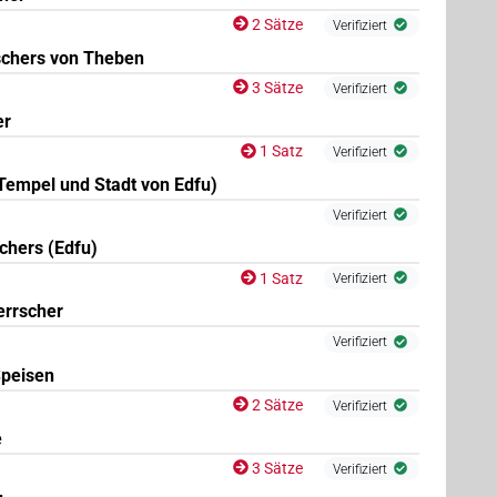
2 Sätze
Verifiziert
schers von Theben
3 Sätze
Verifiziert
er
1 Satz
Verifiziert
(
1
)
:sg:stc
Tempel und Stadt von Edfu)
Verifiziert
(
1
,
2
,
3
)
N.m:sg:stc
chers (Edfu)
| 1×
(
1
)
N.m:sg:stc
1 Satz
Verifiziert
errscher
Verifiziert
Speisen
2 Sätze
Verifiziert
e
3 Sätze
Verifiziert