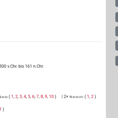
800
v.Chr.
bis
161
n.Chr.
(
1
,
2
,
3
,
4
,
5
,
6
,
7
,
8
,
9
,
10
)
| 2×
(
1
,
2
)
N.m:sg
N.m:sg:stc
1
)