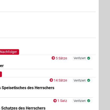
(z.B.
1
,
2
,
3
,
4
,
5
,
6
,
7
,
8
,
9
,
10
,
11
)
| 30×
N.m:sg
N.m:sg:stc
(
1
)
 Nachfolger
5 Sätze
Verifiziert
ler
14 Sätze
Verifiziert
 Speisetisches des Herrschers
1 Satz
Verifiziert
(
1
,
2
)
c
 Schatzes des Herrschers