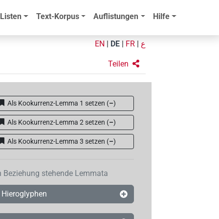
Listen
Text-Korpus
Auflistungen
Hilfe
EN
|
DE
|
FR
|
ع
Teilen
Als Kookurrenz-Lemma 1 setzen
(
–
)
Als Kookurrenz-Lemma 2 setzen
(
–
)
Als Kookurrenz-Lemma 3 setzen
(
–
)
n Beziehung stehende Lemmata
Hieroglyphen