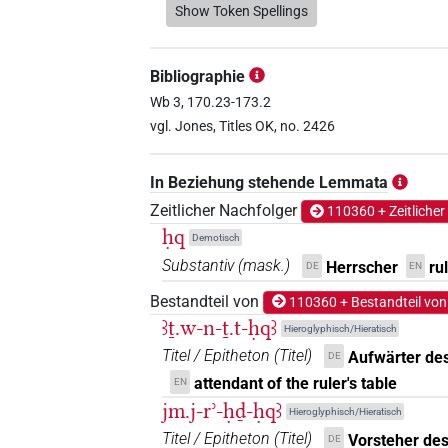
𓈎𓋾𓀯
Show Token Spellings
| 1×
(
1
)
N.m:sg
𓈎𓋾𓏨𓊹
| 1×
(
1
)
N.m:pl
Bibliographie
𓋾
Wb 3, 170.23-173.2
| 3×
(
1
,
2
,
3
)
| 24×
N.m(infl. unedited)
vgl. Jones, Titles OK, no. 2426
(z.B.
1
,
2
,
3
,
4
,
5
,
6
,
7
,
8
,
9
,
10
,
11
)
𓋾𓀀
| 2×
(
1
,
2
)
| 1×
In Beziehung stehende Lemmata
N.m:sg
N.m:sg:stpr
Zeitlicher Nachfolger
110360 + Zeitlicher
𓋾𓀀𓀀𓀀
| 1×
(
1
)
N.m:pl:stc
ḥq
Demotisch
Substantiv
(
mask.
)
Herrscher
ru
DE
EN
𓋾𓀀𓏨
| 1×
(
1
)
N.m:pl:stc
Bestandteil von
110360 + Bestandteil von
𓋾𓀀𓏪
ꜣṯ.w-n-ṯ.t-ḥqꜣ
| 1×
(
1
)
N.m:pl
Hieroglyphisch/Hieratisch
Titel / Epitheton
(
Titel
)
Aufwärter des
DE
𓋾𓀭
| 4×
(
1
,
2
,
3
,
4
)
N.m:sg
attendant of the ruler's table
EN
jm.j-rʾ-ḥḏ-ḥqꜣ
Hieroglyphisch/Hieratisch
𓋾𓀯
| 3×
(
1
,
2
,
3
)
| 2×
N.m:sg
N.m:sg:st
Titel / Epitheton
(
Titel
)
Vorsteher des
DE