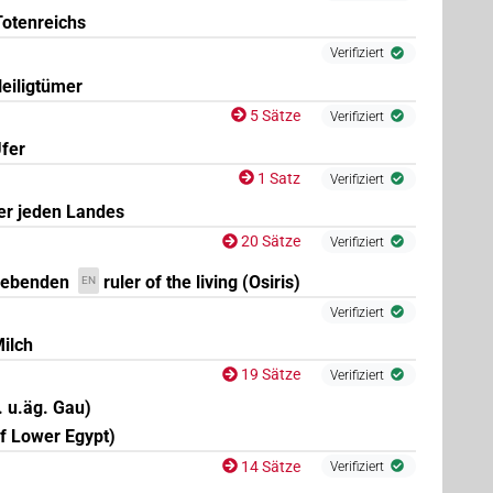
Totenreichs
Verifiziert
eiligtümer
5 Sätze
Verifiziert
Ufer
(
1
)
N.m:sg:stc
1 Satz
Verifiziert
(
1
)
er jeden Landes
N.m:sg
20 Sätze
Verifiziert
(
1
,
2
,
3
,
4
,
5
,
6
,
7
,
8
,
9
)
| 1×
(
1
)
m:sg
N.m:sg:stc
Lebenden
ruler of the living (Osiris)
EN
Verifiziert
ilch
19 Sätze
Verifiziert
. u.äg. Gau)
of Lower Egypt)
14 Sätze
Verifiziert
(
1
)
| 1×
(
1
)
sg
N.m:sg:stc