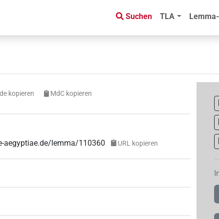
Suchen
TLA
Lemma-
de kopieren
MdC kopieren
uae-aegyptiae.de/lemma/110360
URL kopieren
I