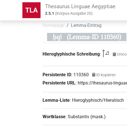
Thesaurus Linguae Aegyptiae
TLA
2.5.1
(
Korpus-Ausgabe
20
)
Homepage
Lemma-Eintrag
ḥqꜣ
(Lemma-ID 110360)
𓋾𓈎
Hieroglyphische Schreibung
:
Unico
Persistente ID
:
110360
ID kopieren
Persistente URL
:
https://thesaurus-ling
Lemma-Liste
:
Hieroglyphisch/Hieratisch
Wortklasse
:
Substantiv
(
mask.
)