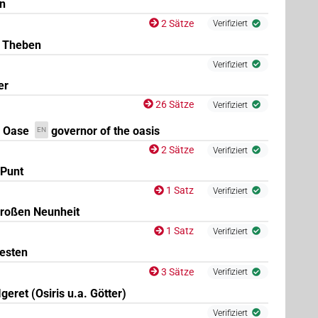
n
2 Sätze
Verifiziert
n Theben
Verifiziert
er
26 Sätze
Verifiziert
r Oase
governor of the oasis
EN
2 Sätze
Verifiziert
 Punt
1 Satz
Verifiziert
großen Neunheit
1 Satz
Verifiziert
esten
3 Sätze
Verifiziert
geret (Osiris u.a. Götter)
Verifiziert