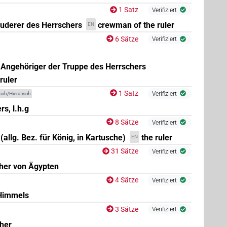
1 Satz
Verifiziert
Ruderer des Herrschers
crewman of the ruler
EN
6 Sätze
Verifiziert
(
1
)
tc
; Angehöriger der Truppe des Herrschers
ruler
1 Satz
Verifiziert
sch/Hieratisch
s, l.h.g
8 Sätze
Verifiziert
(allg. Bez. für König, in Kartusche)
the ruler
EN
31 Sätze
Verifiziert
(
1
,
2
,
3
,
4
,
5
,
6
,
7
,
8
,
9
,
10
,
11
)
| 16×
(z.B.
N.m:sg
N.m:sg:stc
her von Ägypten
(
1
,
2
)
:stpr
4 Sätze
Verifiziert
 Himmels
3 Sätze
Verifiziert
| 13×
(z.B.
1
,
2
,
3
,
4
,
5
,
6
,
7
,
8
,
9
,
10
,
11
)
| 5×
N.m:sg
cher