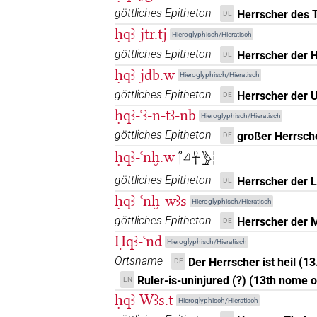
göttliches Epitheton
Herrscher des 
DE
𓋾𓈎𓊹
ḥqꜣ-jtr.tj
| 1×
(
1
)
N.m:sg
Hieroglyphisch/Hieratisch
göttliches Epitheton
Herrscher der H
DE
𓋾𓈎𓊹𓏥
| 1×
(
1
)
N.m:pl
ḥqꜣ-jdb.w
Hieroglyphisch/Hieratisch
göttliches Epitheton
Herrscher der 
𓋾𓈎𓏏
DE
| 3×
(
1
,
2
,
3
)
| 1×
N.m(infl. unedited)
ḥqꜣ-ꜥꜣ-n-tꜣ-nb
Hieroglyphisch/Hieratisch
𓋾𓈎𓏏𓏛
göttliches Epitheton
| 1×
(
1
)
| 1×
großer Herrsch
DE
N.m(infl. unedited)
ḥqꜣ-ꜥnḫ.w
𓋾𓈎𓋹𓅱𓏪
𓋾𓈎𓏛
| 1×
(
1
)
| 9×
N.m(infl. unedited)
N.
göttliches Epitheton
Herrscher der 
DE
𓋾𓈎𓏛𓀀
ḥqꜣ-ꜥnḫ-wꜣs
| 3×
(
1
,
2
,
3
)
Hieroglyphisch/Hieratisch
N.m:sg
göttliches Epitheton
Herrscher der M
DE
𓋾𓈎𓏝
| 1×
(
1
)
N.m:sg
Ḥqꜣ-ꜥnḏ
Hieroglyphisch/Hieratisch
Ortsname
Der Herrscher ist heil (13
DE
𓋾𓈎𓏝𓀭
| 1×
(
1
)
N.m:sg:stc
Ruler-is-uninjured (?) (13th nome 
EN
ḥqꜣ-Wꜣs.t
𓋾𓈎𓏤
Hieroglyphisch/Hieratisch
| 1×
(
1
)
| 1×
N.m(infl. unedited)
N.m: