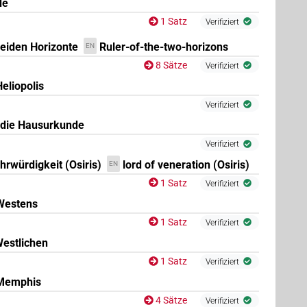
de
1 Satz
Verifiziert
beiden Horizonte
Ruler-of-the-two-horizons
EN
8 Sätze
Verifiziert
eliopolis
Verifiziert
 die Hausurkunde
Verifiziert
hrwürdigkeit (Osiris)
lord of veneration (Osiris)
EN
1 Satz
Verifiziert
7
,
8
,
9
,
10
,
11
)
| 8×
(
1
,
2
,
3
,
4
,
5
,
6
,
7
,
8
)
|
N.m:sg:stc
Westens
1 Satz
Verifiziert
Westlichen
1 Satz
Verifiziert
 Memphis
4 Sätze
Verifiziert