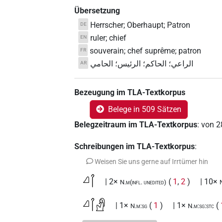
Übersetzung
Herrscher; Oberhaupt; Patron
DE
ruler; chief
EN
souverain; chef suprême; patron
FR
الراعي؛ الحاكم؛ الرئيس؛ الحامي
AR
Bezeugung im TLA-Textkorpus
Belege in 509 Sätzen
Belegzeitraum im TLA-Textkorpus
:
von
2
Schreibungen im TLA-Textkorpus
:
Weisen Sie uns gerne auf Irrtümer hin
𓈎𓋾
| 2×
(
1
,
2
)
| 10×
N.m(infl. unedited)
𓈎𓋾𓀭
| 1×
(
1
)
| 1×
(
N.m:sg
N.m:sg:stc