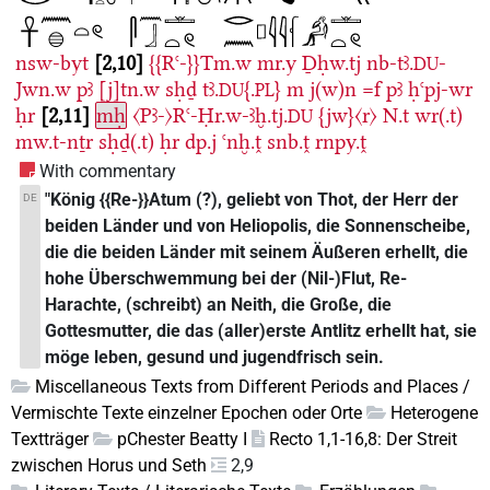
nsw-byt
2,10
{{Rꜥ-}}Tm.w
mr.y
Ḏḥw.tj
nb-tꜣ.
-
DU
Jwn.w
pꜣ
[j]tn.w
sḥḏ
tꜣ.
{.
}
m
j(w)n
=f
pꜣ
ḥꜥpj-wr
DU
PL
ḥr
2,11
mḥ
〈Pꜣ-〉Rꜥ-Ḥr.w-ꜣḫ.tj.
{jw}〈r〉
N.t
wr(.t)
DU
mw.t-nṯr
sḥḏ(.t)
ḥr
dp.j
ꜥnḫ.ṱ
snb.ṱ
rnpy.ṱ
With commentary
"König {{Re-}}Atum (?), geliebt von Thot, der Herr der
DE
beiden Länder und von Heliopolis, die Sonnenscheibe,
die die beiden Länder mit seinem Äußeren erhellt, die
hohe Überschwemmung bei der (Nil-)Flut, Re-
Harachte, (schreibt) an Neith, die Große, die
Gottesmutter, die das (aller)erste Antlitz erhellt hat, sie
möge leben, gesund und jugendfrisch sein.
Miscellaneous Texts from Different Periods and Places /
Vermischte Texte einzelner Epochen oder Orte
Heterogene
Textträger
pChester Beatty I
Recto 1,1-16,8: Der Streit
zwischen Horus und Seth
2,9