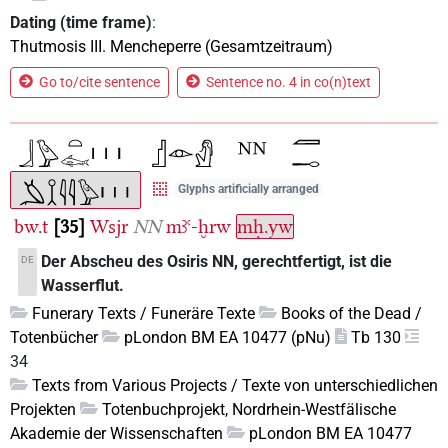
Dating (time frame)
:
Thutmosis III. Mencheperre (Gesamtzeitraum)
Go to/cite sentence
Sentence no. 4 in co(n)text
Glyphs artificially arranged
bw.t
35
Wsjr
NN
mꜣꜥ-ḫrw
mḥ.yw
Der Abscheu des Osiris NN, gerechtfertigt, ist die
DE
Wasserflut.
Funerary Texts / Funeräre Texte
Books of the Dead /
Totenbücher
pLondon BM EA 10477 (pNu)
Tb 130
34
Texts from Various Projects / Texte von unterschiedlichen
Projekten
Totenbuchprojekt, Nordrhein-Westfälische
Akademie der Wissenschaften
pLondon BM EA 10477