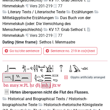
Menschengeschlechts)
KV 17: Grab Sethos' I.
Himmelskuh
Vers 201-219
77
Literary Texts / Literarische Texte
Erzählungen
Mittelägyptische Erzählungen
Das Buch von der
Himmelskuh (oder: Die Vernichtung des
Menschengeschlechts)
KV 17: Grab Sethos' I.
Himmelskuh
Vers 201-219
77
Dating (time frame)
:
Sethos I. Menmaatre
Go to/cite sentence
Sentence no. 219 in co(n)text
Glyphs artificially arranged
bn
mny.w.
ḥr
ḏꜣi̯
mḥ.j
jtr.w
PL
Hirten überqueren nicht die Flut des Flusses.
DE
Historical and Biographical Texts / Historisch-
biographische Texte
Historisch-rhetorische Königstexte