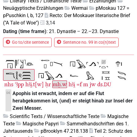
Literary Texts / Literarische Texte
Erzählungen
Neuägyptische Erzählungen
Wermai
pMoskau 127 =
pPuschkin I, b, 127
Recto: Der Moskauer literarische Brief
("A Tale of Woe")
3,14
Dating (time frame)
:
21. Dynastie
–
22.–23. Dynastie
Go to/cite sentence
Sentence no. 99 in co(n)text
nhs
ꜥꜣpp
hꜣi̯.t[w]
ḥr
mḥ.w
hꜣi̯
=f
m
jw
ds.
DU
Apophis ist erwacht, indem er auf die Flut
DE
herabgekommen ist, (und) er steigt hinab zur Insel der
Zwei Messer.
Scientific Texts / Wissenschaftliche Texte
Magische
Texte
Magische Papyri
Sammelhandschriften des 1.
Jahrtausends
pBrooklyn 47.218.138
Teil 2: Schutz des