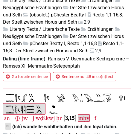
Literary Texts / Literarische Texte
Erzählungen
Neuägyptische Erzählungen
Der Streit zwischen Horus
und Seth
(obsolet:) pChester Beatty I
Recto 1,1-16,8:
Der Streit zwischen Horus und Seth
2,9
Literary Texts / Literarische Texte
Erzählungen
Neuägyptische Erzählungen
Der Streit zwischen Horus
und Seth
pChester Beatty I, Recto 1,1-16,8
Recto 1,1-
16,8: Der Streit zwischen Horus und Seth
2,9
Dating (time frame)
:
Ramses V. Usermaatre-Secheperenre
–
Ramses XI. Menmaatre-Setepenptah
Go to/cite sentence
Sentence no. 48 in co(n)text
sn
=〈j〉
jw
=j
wḏꜣ.kwj
ḥr
3,15
mḥy
=f
〈Ich〉 wandelte wohlbehalten und ihm loyal dahin.
DE