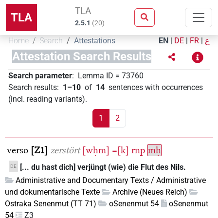
TLA
TLA
2.5.1
(
20
)
Home
Search
Attestations
EN
|
DE
|
FR
|
ع
Attestation Search Results
Search parameter
:
Lemma ID
=
73760
Search results
:
1–10
of
14
sentences with occurrences
(incl. reading variants)
.
1
2
verso
Z1
zerstört
[wḥm]
=[k]
rnp
mḥ
[... du hast dich] verjüngt (wie) die Flut des Nils.
DE
Administrative and Documentary Texts / Administrative
und dokumentarische Texte
Archive (Neues Reich)
Ostraka Senenmut (TT 71)
oSenenmut 54
oSenenmut
54
Z3