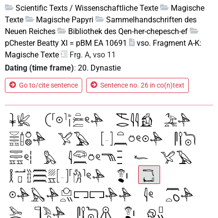
Scientific Texts / Wissenschaftliche Texte
Magische
Texte
Magische Papyri
Sammelhandschriften des
Neuen Reiches
Bibliothek des Qen-her-chepesch-ef
pChester Beatty XI = pBM EA 10691
vso. Fragment A-K:
Magische Texte
Frg. A, vso 11
Dating (time frame)
:
20. Dynastie
Go to/cite sentence
Sentence no. 26 in co(n)text