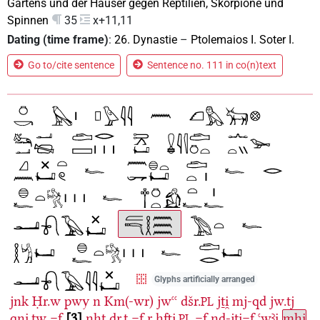
Gartens und der Häuser gegen Reptilien, Skorpione und
Spinnen
35
x+11,11
Dating (time frame)
:
26. Dynastie
–
Ptolemaios I. Soter I.
Go to/cite sentence
Sentence no. 111 in co(n)text
Glyphs artificially arranged
jnk
Ḥr.w
pwy
n
Km(-wr)
jwꜥꜥ
dšr.
jṯi̯
mj-qd
jw.tj
PL
qni̯.tw
=f
3
nḫt
ḏr.t
=f
r
ḫfti̯.
=f
nḏ-jti̯=f
ꜥwꜣi̯
mḥi̯
PL