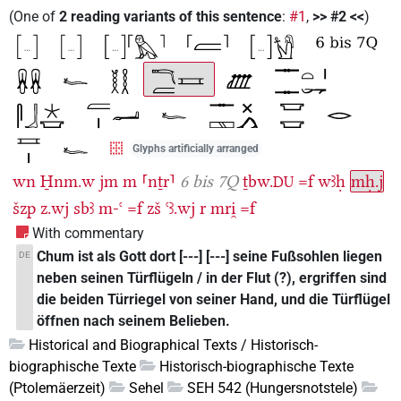
(
One of
2
reading variants of this sentence
:
#1
,
>> #2 <<
)
Glyphs artificially arranged
wn
H̱nm.w
jm
m
⸢nṯr⸣
6 bis 7Q
ṯbw.
=f
wꜣḥ
mḥ.j
DU
šzp
z.wj
sbꜣ
m-ꜥ
=f
zš
ꜥꜣ.wj
r
mri̯
=f
With commentary
Chum ist als Gott dort [---] [---] seine Fußsohlen liegen
DE
neben seinen Türflügeln / in der Flut (?), ergriffen sind
die beiden Türriegel von seiner Hand, und die Türflügel
öffnen nach seinem Belieben.
Historical and Biographical Texts / Historisch-
biographische Texte
Historisch-biographische Texte
(Ptolemäerzeit)
Sehel
SEH 542 (Hungersnotstele)