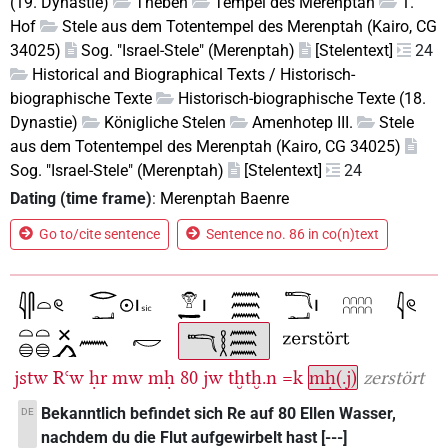
(19. Dynastie)
Theben
Tempel des Merenptah
1.
Hof
Stele aus dem Totentempel des Merenptah (Kairo, CG
34025)
Sog. "Israel-Stele" (Merenptah)
[Stelentext]
24
Historical and Biographical Texts / Historisch-
biographische Texte
Historisch-biographische Texte (18.
Dynastie)
Königliche Stelen
Amenhotep III.
Stele
aus dem Totentempel des Merenptah (Kairo, CG 34025)
Sog. "Israel-Stele" (Merenptah)
[Stelentext]
24
Dating (time frame)
:
Merenptah Baenre
Go to/cite sentence
Sentence no. 86 in co(n)text
jstw
Rꜥw
ḥr
mw
mḥ
80
jw
tḫtḫ.n
=k
mḥ(.j)
zerstört
Bekanntlich befindet sich Re auf 80 Ellen Wasser,
DE
nachdem du die Flut aufgewirbelt hast [---]