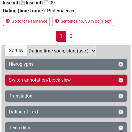
Inschrift
Inschrift
09
Dating (time frame)
:
Ptolemäerzeit
Go to/cite sentence
Sentence no. 30 in co(n)text
1
2
Sort by
Hieroglyphs
Switch annotation/block view
Translation
Dating of Text
Text editor