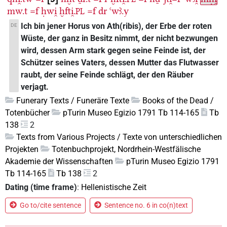
mw.t
=f
ḥwi̯
ḫfti̯.
=f
dr
ꜥwꜣ.y
PL
Ich bin jener Horus von Ath(ribis), der Erbe der roten
DE
Wüste, der ganz in Besitz nimmt, der nicht bezwungen
wird, dessen Arm stark gegen seine Feinde ist, der
Schützer seines Vaters, dessen Mutter das Flutwasser
raubt, der seine Feinde schlägt, der den Räuber
verjagt.
Funerary Texts / Funeräre Texte
Books of the Dead /
Totenbücher
pTurin Museo Egizio 1791 Tb 114-165
Tb
138
2
Texts from Various Projects / Texte von unterschiedlichen
Projekten
Totenbuchprojekt, Nordrhein-Westfälische
Akademie der Wissenschaften
pTurin Museo Egizio 1791
Tb 114-165
Tb 138
2
Dating (time frame)
:
Hellenistische Zeit
Go to/cite sentence
Sentence no. 6 in co(n)text