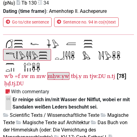
(pNu)
Tb 130
34
Dating (time frame)
:
Amenhotep II. Aacheperure
Go to/cite sentence
Sentence no. 94 in co(n)text
wꜥb
=f
sw
m
mw
mḥw.yw
tbi̯.y
m
tjw.
n.tj
78
DU
ḥḏ.tj.
DU
With commentary
Er reinige sich im/mit Wasser der Nilflut, wobei er mit
DE
Sandalen weißen Leders beschuht sei.
Scientific Texts / Wissenschaftliche Texte
Magische
Texte
Magische Texte auf Architektur
Das Buch von
der Himmelskuh (oder: Die Vernichtung des