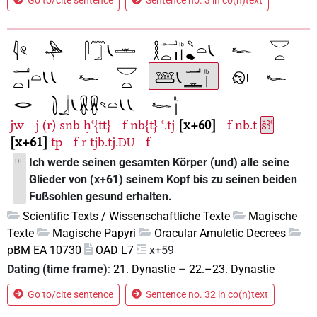
Go to/cite sentence
Sentence no. 3 in co(n)text
jw
=j
(r)
snb
ḥꜥ{tt}
=f
nb{t}
ꜥ.tj
x+60
=f
nb.t
šꜣꜥ
x+61
tp
=f
r
tjb.tj.
=f
DU
Ich werde seinen gesamten Körper (und) alle seine
DE
Glieder von (x+61) seinem Kopf bis zu seinen beiden
Fußsohlen gesund erhalten.
Scientific Texts / Wissenschaftliche Texte
Magische
Texte
Magische Papyri
Oracular Amuletic Decrees
pBM EA 10730
OAD L7
x+59
Dating (time frame)
:
21. Dynastie
–
22.–23. Dynastie
Go to/cite sentence
Sentence no. 32 in co(n)text