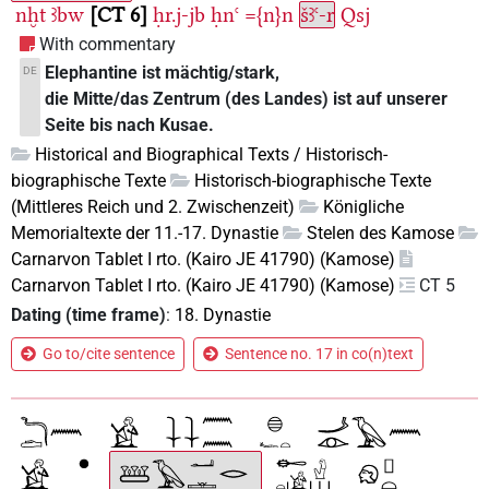
nḫt
ꜣbw
CT 6
ḥr.j-jb
ḥnꜥ
={n}n
šꜣꜥ-r
Qsj
With commentary
Elephantine ist mächtig/stark,
DE
die Mitte/das Zentrum (des Landes) ist auf unserer
Seite bis nach Kusae.
Historical and Biographical Texts / Historisch-
biographische Texte
Historisch-biographische Texte
(Mittleres Reich und 2. Zwischenzeit)
Königliche
Memorialtexte der 11.-17. Dynastie
Stelen des Kamose
Carnarvon Tablet I rto. (Kairo JE 41790) (Kamose)
Carnarvon Tablet I rto. (Kairo JE 41790) (Kamose)
CT 5
Dating (time frame)
:
18. Dynastie
Go to/cite sentence
Sentence no. 17 in co(n)text