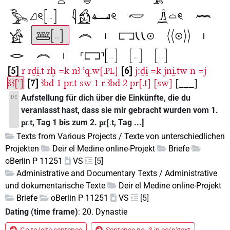
5
r
rḏi̯.t
rḫ
=k
nꜣ
ꜥq.w[.
]
6
j:ḏi̯
=k
jni̯.tw
n
=j
PL
šꜣ[ꜥ]
7
ꜣbd
1
pr.t
sw
1
r
ꜣbd
2
pr[.t]
[sw]
[___]
Aufstellung für dich über die Einkünfte, die du
DE
veranlasst hast, dass sie mir gebracht wurden vom 1.
, Tag 1 bis zum 2.
, Tag ...]
pr.t
pr[.t
Texts from Various Projects / Texte von unterschiedlichen
Projekten
Deir el Medine online-Projekt
Briefe
oBerlin P 11251
VS
[5]
Administrative and Documentary Texts / Administrative
und dokumentarische Texte
Deir el Medine online-Projekt
Briefe
oBerlin P 11251
VS
[5]
Dating (time frame)
:
20. Dynastie