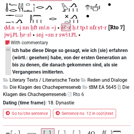
ḏd.n
=j
nn
ḫft
mꜣ.n
=j
•
šꜣꜥ-r
ẖ.t
tp.t
nfr.yt-r
Rto 7
jwi̯.
ḥr-sꜣ
•
snj
=sn
r
swꜣ.t.
•
PL
PL
With commentary
Ich habe diese Dinge so gesagt, wie ich (sie) erfahren
DE
(wörtl.: gesehen) habe, von der ersten Generation an
bis zu denen, die danach gekommen sind, als sie
Vergangenes imitierten.
Literary Texts / Literarische Texte
Reden und Dialoge
Die Klagen des Chacheperreseneb
tBM EA 5645
Die
Klagen des Chacheperreseneb
Rto 6
Dating (time frame)
:
18. Dynastie
Go to/cite sentence
Sentence no. 12 in co(n)text