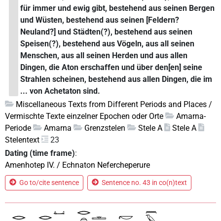
für immer und ewig gibt, bestehend aus seinen Bergen
und Wüsten, bestehend aus seinen [Feldern?
Neuland?] und Städten(?), bestehend aus seinen
Speisen(?), bestehend aus Vögeln, aus all seinen
Menschen, aus all seinen Herden und aus allen
Dingen, die Aton erschaffen und über den[en] seine
Strahlen scheinen, bestehend aus allen Dingen, die im
... von Achetaton sind.
Miscellaneous Texts from Different Periods and Places /
Vermischte Texte einzelner Epochen oder Orte
Amarna-
Periode
Amarna
Grenzstelen
Stele A
Stele A
Stelentext
23
Dating (time frame)
:
Amenhotep IV. / Echnaton Nefercheperure
Go to/cite sentence
Sentence no. 43 in co(n)text