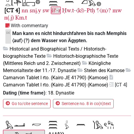
CT 4
nn
sni̯.y
sw
šꜣꜥ-r
Ḥw.t-〈kꜣ〉-Ptḥ
⸮〈m〉?
mw
n(.j)
Km.t
With commentary
Man kann es nicht hindurchfahren bis nach Memphis
DE
〈auf〉 (?) dem Wasser von Ägypten.
Historical and Biographical Texts / Historisch-
biographische Texte
Historisch-biographische Texte
(Mittleres Reich und 2. Zwischenzeit)
Königliche
Memorialtexte der 11.-17. Dynastie
Stelen des Kamose
Carnarvon Tablet I rto. (Kairo JE 41790) (Kamose)
Carnarvon Tablet I rto. (Kairo JE 41790) (Kamose)
[CT 4]
Dating (time frame)
:
18. Dynastie
Go to/cite sentence
Sentence no. 8 in co(n)text