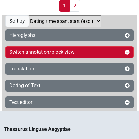
1
2
Sort by
Hieroglyphs
Switch annotation/block view
Translation
Dating of Text
Text editor
Thesaurus Linguae Aegyptiae