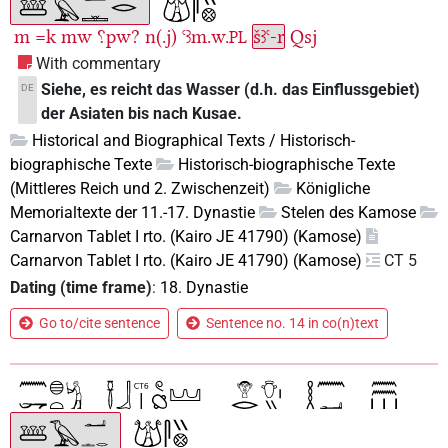
m
=k
mw
⸮pw?
n(.j)
ꜥꜣm.w.
šꜣꜥ-r
Qsj
PL
With commentary
Siehe, es reicht das Wasser (d.h. das Einflussgebiet)
DE
der Asiaten bis nach Kusae.
Historical and Biographical Texts / Historisch-
biographische Texte
Historisch-biographische Texte
(Mittleres Reich und 2. Zwischenzeit)
Königliche
Memorialtexte der 11.-17. Dynastie
Stelen des Kamose
Carnarvon Tablet I rto. (Kairo JE 41790) (Kamose)
Carnarvon Tablet I rto. (Kairo JE 41790) (Kamose)
CT 5
Dating (time frame)
:
18. Dynastie
Go to/cite sentence
Sentence no. 14 in co(n)text