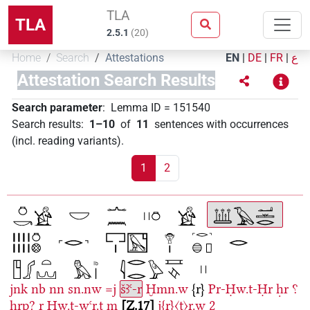
TLA
TLA
2.5.1
(
20
)
Home
Search
Attestations
EN
|
DE
|
FR
|
ع
Attestation Search Results
Search parameter
:
Lemma ID
=
151540
Search results
:
1–10
of
11
sentences with occurrences
(incl. reading variants)
.
1
2
jnk
nb
nn
sn.nw
=j
šꜣꜥ-r
Ḫmn.w
{r}
Pr-Ḥw.t-Ḥr
ḥr
⸮
ḫrp?
r
Ḥw.t-wꜥr.t
m
Z.17
j{r}〈t〉r.w
2