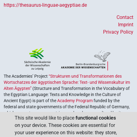
https://thesaurus-linguae-aegyptiae.de
Contact
Imprint
Privacy Policy
The Academies’ Project
“Strukturen und Transformationen des
Wortschatzes der ägyptischen Sprache: Text- und Wissenskultur im
Alten Ägypten”
(Structure and Transformation in the Vocabulary of
the Egyptian Language: Texts and Knowledge in the Culture of
Ancient Egypt) is part of the
Academy Program
funded by the
federal and state governments of the Federal Republic of Germany,
which serves to preserve, retrieve and explore our cultural heritage.
This site would like to place
functional cookies
The program is coordinated by the
Union of the German Academies
on your device. These cookies are essential for
of Sciences and Humanities
.
your user experience on this website: they store,