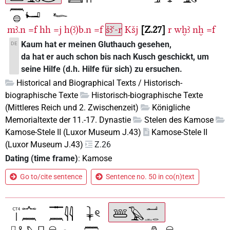
mꜣ.n
=f
hh
=j
h(ꜣ)b.n
=f
šꜣꜥ-r
Kšj
Z.27
r
wḫꜣ
nḫ
=f
Kaum hat er meinen Gluthauch gesehen,
DE
da hat er auch schon bis nach Kusch geschickt, um
seine Hilfe (d.h. Hilfe für sich) zu ersuchen.
Historical and Biographical Texts / Historisch-
biographische Texte
Historisch-biographische Texte
(Mittleres Reich und 2. Zwischenzeit)
Königliche
Memorialtexte der 11.-17. Dynastie
Stelen des Kamose
Kamose-Stele II (Luxor Museum J.43)
Kamose-Stele II
(Luxor Museum J.43)
Z.26
Dating (time frame)
:
Kamose
Go to/cite sentence
Sentence no. 50 in co(n)text