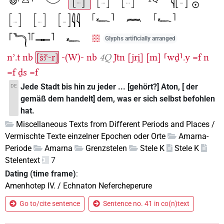
Glyphs artificially arranged
nʾ.t
nb
[šꜣꜥ-r]
-(W)-
nb
4Q
Jtn
[jri̯]
[m]
⸢wḏ⸣.y
=f
n
=f
ḏs
=f
Jede Stadt bis hin zu jeder ... [gehört?] Aton, [ der
DE
gemäß dem handelt] dem, was er sich selbst befohlen
hat.
Miscellaneous Texts from Different Periods and Places /
Vermischte Texte einzelner Epochen oder Orte
Amarna-
Periode
Amarna
Grenzstelen
Stele K
Stele K
Stelentext
7
Dating (time frame)
:
Amenhotep IV. / Echnaton Nefercheperure
Go to/cite sentence
Sentence no. 41 in co(n)text