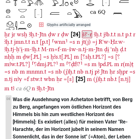
Glyphs artificially arranged
ḫr
jr
wsḫ
Ꜣḫ.t-Jtn
ḏw
r
ḏw
24
šꜣꜥ-r
ꜣḫ.t
jꜣb.t.t
n.t
p.t
r
ꜣḫ.t
jmn.t.t
n.t
[p.t]
⸢wnn⸣
=s
n
jt(j)
=j
Rꜥw-Ḥr.w-
ꜣḫ.tj-ḥꜥi̯-m-ꜣḫ.t
M-rn=f-m-šw-n.tj-m-Jtn
ḏi̯
ꜥnḫ
ḏ.t
nḥḥ
m
ḏw[.
]
=s
ḫꜣs.t[.
]
m
[⸮sḫ.t.
?]
=s
[⸮
PL
PL
PL
mꜣw.t.
?]
⸢⸮dmj.
?⸣
m
⸢⸮ḏfꜣ?⸣
=s
m
ꜣpd.
m
r(m)ṯ
PL
PL
PL
=s
nb
m
mnmn.t
=s
nb
(j)ḫ.t
nb
n.tj
pꜣ
Jtn
ḥr
sḫpr
=s
n.tj
nꜣy
=f
stw.t
wbn
ḥr
=[s]
25
m
(j)ḫ.t
nb.t
[n.tj]
m
tꜣ
ca 6Q
n
Ꜣḫ.t-Jtn
Was die Ausdehnung von Achetaton betrifft, von Berg
DE
zu Berg, angefangen vom östlichen Horizont des
Himmels bis hin zum westlichen Horizont des
[Himmels]: Es existiert (alles) für meinen Vater "Re-
Harachte, der im Horizont jubelt in seinem Namen
Sonnenlicht, das in der Sonne ist" (=Aton), der Leben