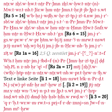
nṯr.w
zẖꜣ.w-ḥw.t-nṯr-Pr-Jmn
zẖꜣ.w-ḥw.t-nṯr-(n)-
Mw.t-wr.t-nb.t-Jšr.w
ḥm-nṯr-Jmn.t-ḥr.jt-jb-Jp.t-s.wt
Rs 5 = 14
wꜥb-ḥr.j-wḏḥ.w-ḥr-zꜣ-tp.j-zꜣ-4.nw
jm.j-rʾ-
sbꜣ.w
zẖꜣ.w-ḫtm.t-nṯr
jm.j-s.t-ꜥ-n-Pr-Jmn-Pr-Mw.t-
Pr-Ḫns.w
zẖꜣ.w-sḥn.w
ḥm-nṯr-n-Ḥmn-Ḥw.t-Snfr.w
ḥm-nṯr-n-Ḥw.t-Ḥr.w-nb.t-ꜥgn
Rs 6 = 15
jm.j-rʾ-
gs.w-pr.w-rʾ.w-pr
ḫtm.w-bj.tj
smr-ꜥꜣ-n-mrw.t-nswt
jr.tj-nswt
ꜥnḫ.wj-bj.tj
jm.j-jb-n-Ḥr.w-nb-ꜥḥ
jm.j-rʾ-
zꜣṯ.w
Rs 1a = 16
2,5 Q. zerstört
jm.j-rʾ-[⸮_?]-nʾ.t=f
Wꜣs.t
ḥm-nṯr-jm.j-ꜣbd=f-(n)-Pr-[Jmn-ḥr-zꜣ-tp.j]
ḏḏ
ꜥnḫ.
n
z-nb
ḥr
ꜥqꜣ
=f
Rs 2a = 17
mtj
[zẖ]ꜣ.w-
PL
〈wꜣḥ〉-ḥtp-nṯr-n-nṯr.w-nṯr.wt-nb.w-pr.t-ḫrw-n-ꜣḫ.w
Text e linke Seite
li 1 = 18
ḥm-nswt
bꜣk-n-Pr-ḏ.t
N.j-s(w)-pꜣ-nfr-ḥr
mꜣꜥ-ḫrw
zꜣ
. [li 2 = 19]
jtj-nṯr
mr.y-nṯr
wn-ꜥꜣ.wj-n-p.t-m-Jp.t-s.wt
jm.j-rʾ-ḫrp-
šnḏ.wt-nb.(t)
dmḏ-ḥḥ-ḥsb-ḥfn.w
rwḏ.w-ꜥꜣ
li 3 = 20
ꜥq-r-ꜥḥ.t-wr.w-m-rw.t=s
pri̯=f-r-dr-znnj=sn
Jw=f-n-
Jmn
mꜣꜥ-ḫrw