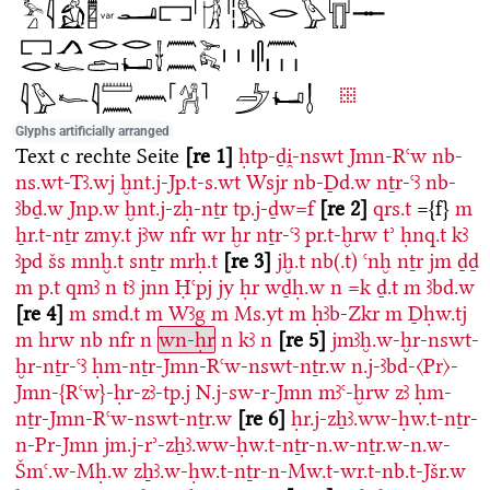
Glyphs artificially arranged
Text c rechte Seite
re 1
ḥtp-ḏi̯-nswt
Jmn-Rꜥw
nb-
ns.wt-Tꜣ.wj
ḫnt.j-Jp.t-s.wt
Wsjr
nb-Ḏd.w
nṯr-ꜥꜣ
nb-
ꜣbḏ.w
Jnp.w
ḫnt.j-zḥ-nṯr
tp.j-ḏw=f
re 2
qrs.t
={f}
m
ẖr.t-nṯr
zmy.t
jꜣw
nfr
wr
ḫr
nṯr-ꜥꜣ
pr.t-ḫrw
tʾ
ḥnq.t
kꜣ
ꜣpd
šs
mnḫ.t
snṯr
mrḥ.t
re 3
jḫ.t
nb(.t)
ꜥnḫ
nṯr
jm
ḏḏ
m
p.t
qmꜣ
n
tꜣ
jnn
Ḥꜥpj
jy
ḥr
wḏḥ.w
n
=k
ḏ.t
m
ꜣbd.w
re 4
m
smd.t
m
Wꜣg
m
Ms.yt
m
ḥꜣb-Zkr
m
Ḏḥw.tj
m
hrw
nb
nfr
n
wn-ḥr
n
kꜣ
n
re 5
jmꜣḫ.w-ḫr-nswt-
ḫr-nṯr-ꜥꜣ
ḥm-nṯr-Jmn-Rꜥw-nswt-nṯr.w
n.j-ꜣbd-〈Pr〉-
Jmn-{Rꜥw}-ḥr-zꜣ-tp.j
N.j-sw-r-Jmn
mꜣꜥ-ḫrw
zꜣ
ḥm-
nṯr-Jmn-Rꜥw-nswt-nṯr.w
re 6
ḥr.j-zẖꜣ.ww-ḥw.t-nṯr-
n-Pr-Jmn
jm.j-rʾ-zẖꜣ.ww-ḥw.t-nṯr-n.w-nṯr.w-n.w-
Šmꜥ.w-Mḥ.w
zẖꜣ.w-ḥw.t-nṯr-n-Mw.t-wr.t-nb.t-Jšr.w