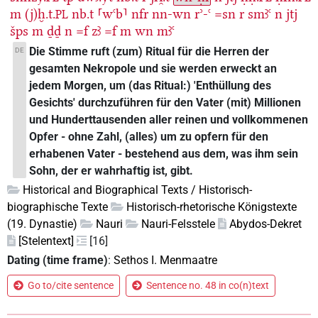
m
(j)ḫ.t.
nb.t
⸢wꜥb⸣
nfr
nn-wn
rʾ-ꜥ
=sn
r
smꜣꜥ
n
jtj
PL
šps
m
ḏḏ
n
=f
zꜣ
=f
m
wn
mꜣꜥ
Die Stimme ruft (zum) Ritual für die Herren der
DE
gesamten Nekropole und sie werden erweckt an
jedem Morgen, um (das Ritual:) 'Enthüllung des
Gesichts' durchzuführen für den Vater (mit) Millionen
und Hunderttausenden aller reinen und vollkommenen
Opfer - ohne Zahl, (alles) um zu opfern für den
erhabenen Vater - bestehend aus dem, was ihm sein
Sohn, der er wahrhaftig ist, gibt.
Historical and Biographical Texts / Historisch-
biographische Texte
Historisch-rhetorische Königstexte
(19. Dynastie)
Nauri
Nauri-Felsstele
Abydos-Dekret
[Stelentext]
[16]
Dating (time frame)
:
Sethos I. Menmaatre
Go to/cite sentence
Sentence no. 48 in co(n)text