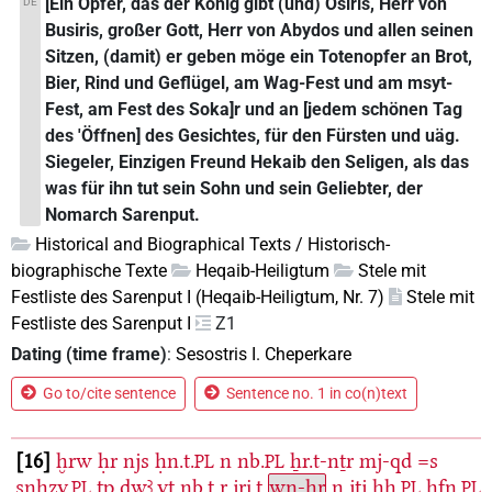
[Ein Opfer, das der König gibt (und) Osiris, Herr von
DE
Busiris, großer Gott, Herr von Abydos und allen seinen
Sitzen, (damit) er geben möge ein Totenopfer an Brot,
Bier, Rind und Geflügel, am Wag-Fest und am msyt-
Fest, am Fest des Soka]r und an [jedem schönen Tag
des 'Öffnen] des Gesichtes, für den Fürsten und uäg.
Siegeler, Einzigen Freund Hekaib den Seligen, als das
was für ihn tut sein Sohn und sein Geliebter, der
Nomarch Sarenput.
Historical and Biographical Texts / Historisch-
biographische Texte
Heqaib-Heiligtum
Stele mit
Festliste des Sarenput I (Heqaib-Heiligtum, Nr. 7)
Stele mit
Festliste des Sarenput I
Z1
Dating (time frame)
:
Sesostris I. Cheperkare
Go to/cite sentence
Sentence no. 1 in co(n)text
16
ḫrw
ḥr
njs
ḥn.t.
n
nb.
ẖr.t-nṯr
mj-qd
=s
PL
PL
snhzy.
tp
dwꜣ.yt
nb.t
r
jri̯.t
wn-ḥr
n
jtj
ḥḥ.
ḥfn.
PL
PL
PL