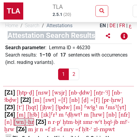
TLA
TLA
2.5.1
(
20
)
Home
Search
Attestations
EN
|
DE
|
FR
|
ع
Attestation Search Results
Search parameter
:
Lemma ID
=
46230
Search results
:
1–10
of
17
sentences with occurrences
(incl. reading variants)
.
1
2
Z1
[ḥtp-ḏ]
[nsw]
[wsjr]
[nb-ḏdw]
[nṯr-ꜥꜣ]
[nb-
ꜣbḏw]
Z2
[m]
[swt]
=[f]
[nb]
[ḏ]
=[f]
[pr-ḫrw]
Z3
[tʾ]
[ḥqt]
[jḥw]
[ꜣpdw]
[m]
⸢wꜣg⸣
m
⸢ms⸣[yt]
Z4
[m]
[ḥꜣb]
[zk]⸢r⸣
m
⸢ḏḥwt⸣
m
[hrw]
[nb]
[nfr]
[n]
[wn]-ḥr
Z5
n
r-pꜥ
ḫtm-bjt
smr-wꜥt
ḥqꜣ-jb
mꜣꜥ-
ḫrw
Z6
m
jr
n
=f
zꜣ
=f
mry
=f
ḥꜣt-ꜥ
zꜣ-rnpwt