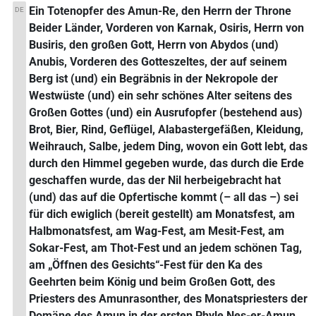
Ein Totenopfer des Amun-Re, den Herrn der Throne
DE
Beider Länder, Vorderen von Karnak, Osiris, Herrn von
Busiris, den großen Gott, Herrn von Abydos (und)
Anubis, Vorderen des Gotteszeltes, der auf seinem
Berg ist (und) ein Begräbnis in der Nekropole der
Westwüste (und) ein sehr schönes Alter seitens des
Großen Gottes (und) ein Ausrufopfer (bestehend aus)
Brot, Bier, Rind, Geflügel, Alabastergefäßen, Kleidung,
Weihrauch, Salbe, jedem Ding, wovon ein Gott lebt, das
durch den Himmel gegeben wurde, das durch die Erde
geschaffen wurde, das der Nil herbeigebracht hat
(und) das auf die Opfertische kommt (– all das –) sei
für dich ewiglich (bereit gestellt) am Monatsfest, am
Halbmonatsfest, am Wag-Fest, am Mesit-Fest, am
Sokar-Fest, am Thot-Fest und an jedem schönen Tag,
am „Öffnen des Gesichts“-Fest für den Ka des
Geehrten beim König und beim Großen Gott, des
Priesters des Amunrasonther, des Monatspriesters der
Domäne des Amun in der ersten Phyle Nes-er-Amun