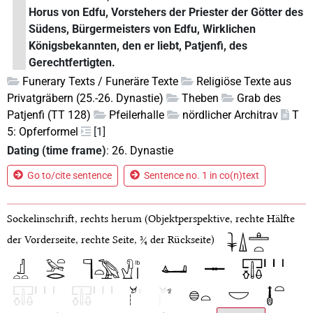
Horus von Edfu, Vorstehers der Priester der Götter des
Südens, Bürgermeisters von Edfu, Wirklichen
Königsbekannten, den er liebt, Patjenfi, des
Gerechtfertigten.
Funerary Texts / Funeräre Texte
Religiöse Texte aus
Privatgräbern (25.-26. Dynastie)
Theben
Grab des
Patjenfi (TT 128)
Pfeilerhalle
nördlicher Architrav
T
5: Opferformel
[1]
Dating (time frame)
:
26. Dynastie
Go to/cite sentence
Sentence no. 1 in co(n)text
Sockelinschrift, rechts herum (Objektperspektive, rechte Hälfte
der Vorderseite, rechte Seite, ¾ der Rückseite)