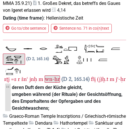
MMA 35.9.21)
1. Großes Dekret, das betreffs des Gaues
von Igeret erlassen wird
4,14
Dating (time frame)
:
Hellenistische Zeit
Go to/cite sentence
Sentence no. 71 in co(n)text
D 2, 165.14
sṯj
=s
r
šnꜥ
jnḥ
m
wn-ḥr
D 2, 165.14
fꜣi̯
(j)ḫ.t
m
jꜥ-ḥr
deren Duft dem der Küche gleicht,
DE
umgeben während (der Rituale) der Gesichtsöffnung,
des Emporhaltens der Opfergaben und des
Gesichtwaschens;
Graeco-Roman Temple Inscriptions / Griechisch-römische
Tempeltexte
Dendara
Hathortempel
Sanktuar und