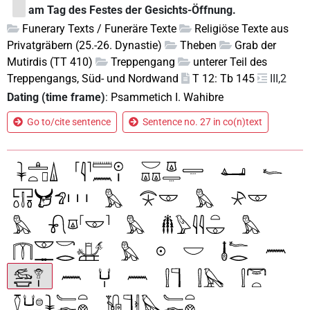
am Tag des Festes der Gesichts-Öffnung.
Funerary Texts / Funeräre Texte
Religiöse Texte aus
Privatgräbern (25.-26. Dynastie)
Theben
Grab der
Mutirdis (TT 410)
Treppengang
unterer Teil des
Treppengangs, Süd- und Nordwand
T 12: Tb 145
III,2
Dating (time frame)
:
Psammetich I. Wahibre
Go to/cite sentence
Sentence no. 27 in co(n)text