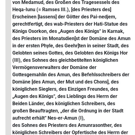
von Medamud, des Großen des Tragesessels des
Heqa-Iunu (= Ramses III.), [des Priesters des]
Erscheinen [lassens] der Götter des Pai-nedjem,
gerechtfertigt, des wab-Priesters der Hati-Statue des
Königs Osorkon, des „Augen des Königs“ in Karnak,
des Priesters im Monatsdien[st der Domäne des Amun
in der ersten Phyle, des Geehr]ten in seiner Stadt, des
Gelobten seines Gottes, des Gelobten des Königs Hor
(III), des Sohnes des gleichbetitelten königlichen
Vermögensverwalters der Domäne der
Gottesgemahlin des Amun, des Befehlsschreibers der
Domäne [des Amun, der Mut und des Chons], des
königlichen Sieglers, des Einzigen Freundes, des
„Augen des Königs“, des Lieblings des Herrn der
Beiden Länder, des königlichen Schreibers, des
großen Beauftragten, „der die Ordnung in der Stadt
aufrecht erhält“ Nes-er-Amun (I),
des Sohnes des Priesters des Amunrasonther, des
königlichen Schreibers der Opfertische des Herrn der