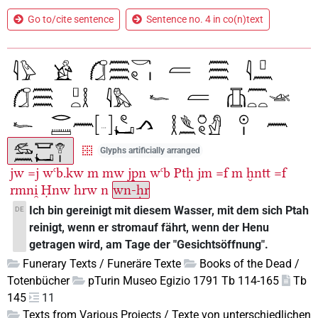
Go to/cite sentence
Sentence no. 4 in co(n)text
Glyphs artificially arranged
jw
=j
wꜥb.kw
m
mw
jpn
wꜥb
Ptḥ
jm
=f
m
ḫntt
=f
rmni̯
Ḥnw
hrw
n
wn-ḥr
Ich bin gereinigt mit diesem Wasser, mit dem sich Ptah
DE
reinigt, wenn er stromauf fährt, wenn der Henu
getragen wird, am Tage der "Gesichtsöffnung".
Funerary Texts / Funeräre Texte
Books of the Dead /
Totenbücher
pTurin Museo Egizio 1791 Tb 114-165
Tb
145
11
Texts from Various Projects / Texte von unterschiedlichen