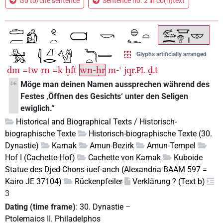
Go to/cite sentence
Sentence no. 2 in co(n)text
Glyphs artificially arranged
dm
=tw
rn
=k
ḫft
wn-ḥr
m-ꜥ
jqr.
ḏ.t
PL
Möge man deinen Namen aussprechen während des
DE
Festes ‚Öffnen des Gesichts‘ unter den Seligen
ewiglich.“
Historical and Biographical Texts / Historisch-
biographische Texte
Historisch-biographische Texte (30.
Dynastie)
Karnak
Amun-Bezirk
Amun-Tempel
Hof I (Cachette-Hof)
Cachette von Karnak
Kuboide
Statue des Djed-Chons-iuef-anch (Alexandria BAAM 597 =
Kairo JE 37104)
Rückenpfeiler
Verklärung ? (Text b)
3
Dating (time frame)
:
30. Dynastie
–
Ptolemaios II. Philadelphos