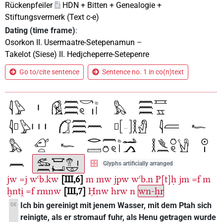
Rückenpfeiler
HDN + Bitten + Genealogie +
Stiftungsvermerk (Text c-e)
Dating (time frame)
:
Osorkon II. Usermaatre-Setepenamun
–
Takelot (Siese) II. Hedjcheperre-Setepenre
Go to/cite sentence
Sentence no. 1 in co(n)text
Glyphs artificially arranged
jw
=j
wꜥb.kw
III,6
m
mw
jpw
wꜥb.n
P[t]ḥ
jm
=f
m
ḫnti̯
=f
rmnw
III,7
Ḥnw
hrw
n
wn-ḥr
Ich bin gereinigt mit jenem Wasser, mit dem Ptah sich
DE
reinigte, als er stromauf fuhr, als Henu getragen wurde