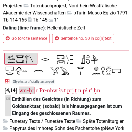
Projekten
Totenbuchprojekt, Nordrhein-Westfälische
Akademie der Wissenschaften
pTurin Museo Egizio 1791
Tb 114-165
Tb 145
11
Dating (time frame)
:
Hellenistische Zeit
Go to/cite sentence
Sentence no. 30 in co(n)text
Glyphs artificially arranged
4,14
wn-ḥr
r
Pr-nbw
ꜣs.t
pri̯.ṱ
n
pꜣ
rʾ
ḫn
Enthüllen des Gesichtes (in Richtung) zum
DE
Goldsanktuar, (sobald) Isis hinausgegangen ist zum
Eingang des geschlossenen Raumes.
Funerary Texts / Funeräre Texte
Späte Totenliturgien
Papyrus des Imhotep Sohn des Pschentohe (pNew York