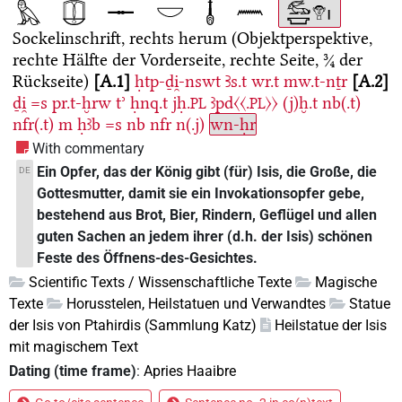
Sockelinschrift, rechts herum (Objektperspektive,
rechte Hälfte der Vorderseite, rechte Seite, ¾ der
Rückseite)
A.1
ḥtp-ḏi̯-nswt
Ꜣs.t
wr.t
mw.t-nṯr
A.2
ḏi̯
=s
pr.t-ḫrw
tʾ
ḥnq.t
jḥ.
ꜣpd〈〈.
〉〉
(j)ḫ.t
nb(.t)
PL
PL
nfr(.t)
m
ḥꜣb
=s
nb
nfr
n(.j)
wn-ḥr
With commentary
Ein Opfer, das der König gibt (für) Isis, die Große, die
DE
Gottesmutter, damit sie ein Invokationsopfer gebe,
bestehend aus Brot, Bier, Rindern, Geflügel und allen
guten Sachen an jedem ihrer (d.h. der Isis) schönen
Feste des Öffnens-des-Gesichtes.
Scientific Texts / Wissenschaftliche Texte
Magische
Texte
Horusstelen, Heilstatuen und Verwandtes
Statue
der Isis von Ptahirdis (Sammlung Katz)
Heilstatue der Isis
mit magischem Text
Dating (time frame)
:
Apries Haaibre