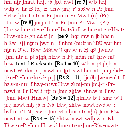
ḥm-nṯr-Jmn.t-ḥr.jt-jb-Jp.t-s.wt
re 7
wꜥb-ḥr.j-
wḏḥ.w-ḥr-zꜣ-tp.j-zꜣ-4.nw
jm.j-rʾ-sbꜣ.w-n-Pr-Jmn
zẖꜣ.w-ḫtm.t-nṯr-n-Pr-Jmn-n-Pr-Mw.t-(n)-〈Pr〉-
Ḫns.w
re 8
jm.j-s.t-ꜥ-n-Pr-Jmn-Pr-Mw.t-〈Pr〉-
Ḫns.w
ḥm-nṯr-n-Ḥmn-Ḥw.t-Snfr.w
ḥm-nṯr-n-Ḥw.t-
Ḥr.w-nb.t-ꜥgn
ḏḏ
tʾ
[n]
re 9
ḥqr
mw
n
jb
ḥbs
n
ḥ⸢ꜣ.w⸣
sṯj-nṯr
n
jw.tj
n
=f
nḥm
〈m〉ꜣr
m
ꜥ.
wsr
ḥm-
DU
nṯr-n-Rꜥy.t-Tꜣ.wj-Mꜣd.w
ꜥꜣ-qnj.w-n-Ḥ⸢qꜣ⸣-Jwn.w
[ḥm-nṯr-n-pꜣ-s]ḫꜣi̯-nṯr.w-n-Pꜣj-nḏm-mꜣꜥ-ḫrw
mꜣꜥ-
ḫrw
Text d Rückseite
Rs 1 = 10
wꜥb-n-pꜣ-jbjb-n-
nswt-Wsrkn
jr.tj-nswt-m-Jp.t-s.wt
ḥm-nṯr-jm.j-ꜣbd=
[f-n-Pr-Jmn-ḥr-zꜣ-tp.j]
Rs 2 = 11
[jmꜣḫ.]w-m-nʾ.t=f
ḥz.y-n-nṯr=f
ḥz.y-nswt
Ḥr.w
zꜣ
mj-nn
jm.j-rʾ-Pr-
nswt-n-Pr-Dwꜣ.t-nṯr-n-Jmn
zẖꜣ.w-sḥn.w-n-Pr.w-
[Jmn-Mw.t-Ḫns.w]
Rs 3 = 12
ḫtm.w-bj.tj
smr-wꜥ.tj
jr.tj-nswt
mḥ-jb-n-Nb-Tꜣ.wj
zẖꜣ.w-nswt
rwḏ.w-ꜥꜣ
ḫsf-n-nʾ.t
N.j-sw-r-Jmn
zꜣ
n
ḥm-nṯr-n{n}-Jmn-Rꜥw-
nswt-nṯr.w
Rs 4 = 13
zẖꜣ.w-nswt-wḏḥ.w-n-Nb-
Tꜣ.wj-n-Pr-Jmn
Ḥr.w
zꜣ
ḥm-nṯr-n-Jmn-Rꜥw-nswt-