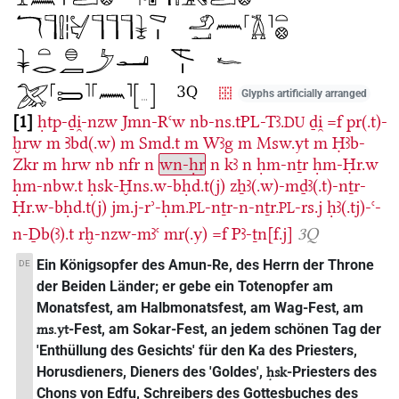
Glyphs artificially arranged
1
ḥtp-ḏi̯-nzw
Jmn-Rꜥw
nb-ns.tPL-Tꜣ.
ḏi̯
=f
pr(.t)-
DU
ḫrw
m
Ꜣbd(.w)
m
Smd.t
m
Wꜣg
m
Msw.yt
m
Ḥꜣb-
Zkr
m
hrw
nb
nfr
n
wn-ḥr
n
kꜣ
n
ḥm-nṯr
ḥm-Ḥr.w
ḥm-nbw.t
ḥsk-Ḫns.w-bḥd.t(j)
zẖꜣ(.w)-mḏꜣ(.t)-nṯr-
Ḥr.w-bḥd.t(j)
jm.j-rʾ-ḥm.
-nṯr-n-nṯr.
-rs.j
ḥꜣ(.tj)-ꜥ-
PL
PL
n-Ḏb(ꜣ).t
rḫ-nzw-mꜣꜥ
mr(.y)
=f
Pꜣ-ṯn[f.j]
3Q
Ein Königsopfer des Amun-Re, des Herrn der Throne
DE
der Beiden Länder; er gebe ein Totenopfer am
Monatsfest, am Halbmonatsfest, am Wag-Fest, am
-Fest, am Sokar-Fest, an jedem schönen Tag der
ms.yt
'Enthüllung des Gesichts' für den Ka des Priesters,
Horusdieners, Dieners des 'Goldes',
-Priesters des
ḥsk
Chons von Edfu, Schreibers des Gottesbuches des